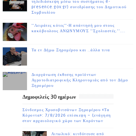
τηλεδιάσκεψη μέσω του συστήματος e-
presence.gov.gr) συνεδρίασης του Δημοτικού
Συμβουλίου
''Λειράτες κότες''-Η απάντησή μου στους
κακόβουλους ΑΝΩΝΥΜΟΥΣ ''Σχολιαστές.''....
Τα εν Δήμω Ξηρομέρου και ..άλλα τινα
Διοργάνωση έκθεσης προϊόντων
Αγροτοδιατροφικής Κληρονομιάς από τον Δήμο
Ξηρομέρου
Δημοφιλείς 30 ημέρων
Σύνδεσμος Χρυσοβιτσάνων Ξηρομέρου «Τα
Κόροντα»: 7/8/2026 επίσκεψη – ξενάγηση
στον αρχαιολογικό χώρο των Κορόντων
Αιτωλικό: κινδύνευσε από