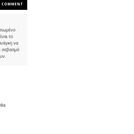
COMMENT
οσιωμένο
ίναι το
ανάγκη να
με σεβασμό
υν.
 θα