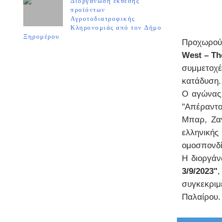
Διοργάνωση έκθεσης
προϊόντων
Αγροτοδιατροφικής
Κληρονομιάς από τον Δήμο
Ξηρομέρου
Πρoχωρούν
West – The
συμμετοχέ
κατάδυση.
Ο αγώνας 
''Απέραντ
Μπαρ, Ζαν
ελληνικ
ομοσπονδ
Η διοργά
3/9/2023"
συγκεκριμ
Παλαίρου.