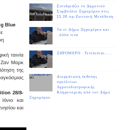
Συνεδριάζει το Δημοτικό
Συμβούλιο Ξηρομέρου στις
11.30 πμ-Ζωντανή Μετάδοση
ig Blue
Τα εν Δήμω Ξηρομέρου και
με
..άλλα τινα
ρη
ΞΗΡΟΜΕΡΟ : Τετέλεσται......
ική ταινία
ς Ζαν Μαρκ
δότηση της
Διοργάνωση έκθεσης
γκόσμιας
προϊόντων
Αγροτοδιατροφικής
tion 28/8-
Κληρονομιάς από τον Δήμο
Ξηρομέρου
Ιόνιο και
νησίου και