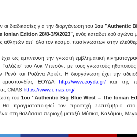
 οι διαδικασίες για την διοργάνωση του
1ου ''Authentic B
 Ionian Edition 28/8-3/9/2023",
ενός καταδυτικού αγώνα 
ς αθλητών απ´ όλο τον κόσμο, πασίγνωστων στην ελεύθε
έχει ως έμπνευση την γνωστή εμβληματική κινηματογραφ
ο Γαλάζιο'' του Λυκ Μπεσόν, με τους γνωστούς ηθοποιού
 Ρενό και Ροζάνα Αρκέτ. Η διοργάνωση έχει την αδειο
ής ομοσπονδίας ΕΟΥΔΑ
http://www.eoyda.gr/
και της πα
ίας CMAS
https://www.cmas.org/
νωση του
1ου ''Authentic Big Blue West – The Ionian Edi
, θα πραγματοποιηθεί τον προσεχή Σεπτέμβριο στο 
ένα στη θαλάσσια περιοχή μεταξύ Μύτικα, Καλάμου, Μεγα