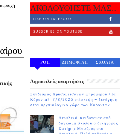
 περιοχή
ΑΚΟΛΟΥΘΗΣΤΕ ΜΑΣ...
LIKE ON FACEBOOK
SUBSCRIBE ON YOUTUBE
ύ
FOLLOW ON INSTAGRAM
αίρου
ΡΟΗ
ΔΗΜΟΦΙΛΗ
ΣΧΟΛΙΑ
7 ΗΜΕΡΩΝ
Δημοφιλείς αναρτήσεις
τικής
Σύνδεσμος Χρυσοβιτσάνων Ξηρομέρου «Τα
Κόροντα»: 7/8/2026 επίσκεψη – ξενάγηση
στον αρχαιολογικό χώρο των Κορόντων
Αιτωλικό: κινδύνευσε από
δάγκωμα σκύλου ο δικηγόρος
Σωτήρης Μπούρος στο