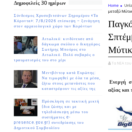
Δημοφιλείς 30 ημέρων
Home
Unla
μεταξύ Μύτι
Σύνδεσμος Χρυσοβιτσάνων Ξηρομέρου «Τα
Παγκό
Κόροντα»: 7/8/2026 επίσκεψη – ξενάγηση
στον αρχαιολογικό χώρο των Κορόντων
Σπτέμ
Αιτωλικό: κινδύνευσε από
δάγκωμα σκύλου ο δικηγόρος
Μύτικ
Σωτήρης Μπούρος στο
Αιτωλικό. Πολύ σοβαρός ο
τραυματισμός του στο χέρι
Τα ΝΕΑ το
Μεντβέντεφ κατά Ευρώπης:
Να τιμωρηθεί με όλα τα μέσα,
Ενεργή σ
ζήτω στους μετανάστες που
καταστρέφουν τις αξίες της
αξίας και
Πρόσκληση σε τακτική μικτή
(δια ζώσης και με
τηλεδιάσκεψη μέσω του
συστήματος e-
presence.gov.gr) συνεδρίασης του
Δημοτικού Συμβουλίου