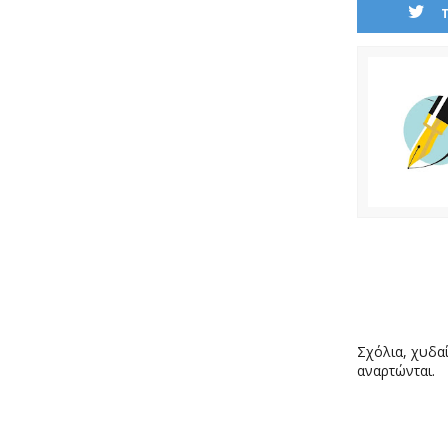
Σχόλια, χυδαί
αναρτώνται.