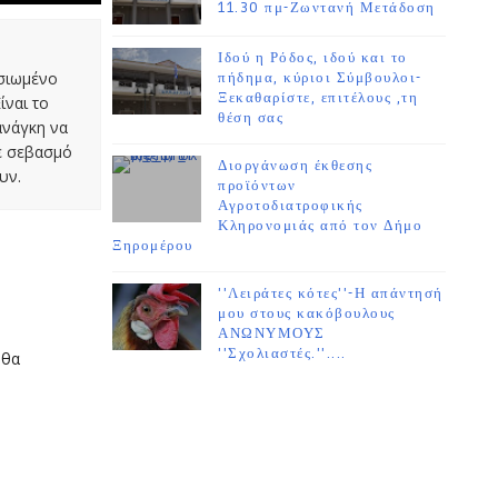
11.30 πμ-Ζωντανή Μετάδοση
Ιδού η Ρόδος, ιδού και το
οσιωμένο
πήδημα, κύριοι Σύμβουλοι-
Ξεκαθαρίστε, επιτέλους ,τη
ίναι το
θέση σας
ανάγκη να
με σεβασμό
Διοργάνωση έκθεσης
υν.
προϊόντων
Αγροτοδιατροφικής
Κληρονομιάς από τον Δήμο
Ξηρομέρου
''Λειράτες κότες''-Η απάντησή
μου στους κακόβουλους
ΑΝΩΝΥΜΟΥΣ
''Σχολιαστές.''....
 θα