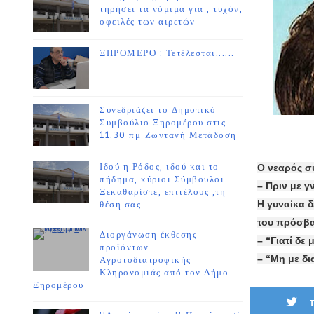
τηρήσει τα νόμιμα για , τυχόν,
οφειλές των αιρετών
ΞΗΡΟΜΕΡΟ : Τετέλεσται......
Συνεδριάζει το Δημοτικό
Συμβούλιο Ξηρομέρου στις
11.30 πμ-Ζωντανή Μετάδοση
Ιδού η Ρόδος, ιδού και το
Ο νεαρός σύ
πήδημα, κύριοι Σύμβουλοι-
– Πριν με γ
Ξεκαθαρίστε, επιτέλους ,τη
Η γυναίκα δ
θέση σας
του πρόσβα
Διοργάνωση έκθεσης
– “Γιατί δε 
προϊόντων
– “Μη με δι
Αγροτοδιατροφικής
Κληρονομιάς από τον Δήμο
Ξηρομέρου