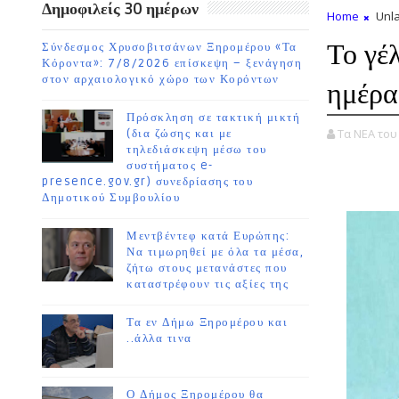
Δημοφιλείς 30 ημέρων
Home
Unla
Το γέλ
Σύνδεσμος Χρυσοβιτσάνων Ξηρομέρου «Τα
Κόροντα»: 7/8/2026 επίσκεψη – ξενάγηση
στον αρχαιολογικό χώρο των Κορόντων
ημέρας
Πρόσκληση σε τακτική μικτή
Τα ΝΕΑ το
(δια ζώσης και με
τηλεδιάσκεψη μέσω του
συστήματος e-
presence.gov.gr) συνεδρίασης του
Δημοτικού Συμβουλίου
Μεντβέντεφ κατά Ευρώπης:
Να τιμωρηθεί με όλα τα μέσα,
ζήτω στους μετανάστες που
καταστρέφουν τις αξίες της
Τα εν Δήμω Ξηρομέρου και
..άλλα τινα
Ο Δήμος Ξηρομέρου θα