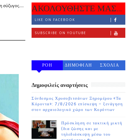
 σύζυγος.....
ΑΚΟΛΟΥΘΗΣΤΕ ΜΑΣ...
LIKE ON FACEBOOK
SUBSCRIBE ON YOUTUBE
FOLLOW ON INSTAGRAM
ΡΟΗ
ΔΗΜΟΦΙΛΗ
ΣΧΟΛΙΑ
7 ΗΜΕΡΩΝ
Δημοφιλείς αναρτήσεις
Σύνδεσμος Χρυσοβιτσάνων Ξηρομέρου «Τα
Κόροντα»: 7/8/2026 επίσκεψη – ξενάγηση
στον αρχαιολογικό χώρο των Κορόντων
Πρόσκληση σε τακτική μικτή
(δια ζώσης και με
τηλεδιάσκεψη μέσω του