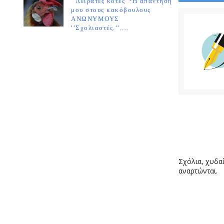
''Λειράτες κότες''-Η απάντησή
μου στους κακόβουλους
ΑΝΩΝΥΜΟΥΣ
''Σχολιαστές.''....
Σχόλια, χυδαί
αναρτώνται.