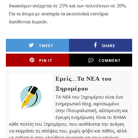
δικαιούχων ανέρχεται σε 25% και των πολυτέκνων σε 20%.
Για τα άτομα με αναπηρία τα ακτοπλοϊκά εισιτήρια
διατίθενται δωρεάν.
TWEET
SHARE
PIN IT
COMMENT
Εμείς...Τα ΝΕΑ του
Ξηρομέρου
ΤΑ ΝΕΑ του Ξηρομέρου είναι ένα
ενημερωτικό blog, αφοσιωμένο
στην Πλουραλιστική, αδέσμευτη και
έγκυρη ενημέρωση. Είναι το ΒΗΜΑ
κάθε πολίτη του Ξηρομέρου, που αισθάνεται την ανάγκη
να εκφράσει τις απόψεις του, χωρίς φόβο και πάθος, αλλά
με σεβασμό στην ελεύθερη έκφραση και τους κανόνες,