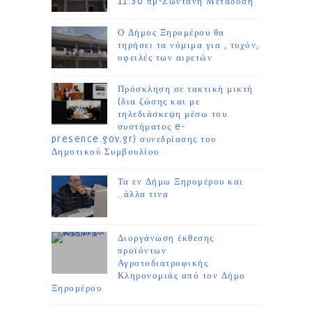
11.30 πμ-Ζωντανή Μετάδοση
Ο Δήμος Ξηρομέρου θα
τηρήσει τα νόμιμα για , τυχόν,
οφειλές των αιρετών
Πρόσκληση σε τακτική μικτή
(δια ζώσης και με
τηλεδιάσκεψη μέσω του
συστήματος e-
presence.gov.gr) συνεδρίασης του
Δημοτικού Συμβουλίου
Τα εν Δήμω Ξηρομέρου και
..άλλα τινα
Διοργάνωση έκθεσης
προϊόντων
Αγροτοδιατροφικής
Κληρονομιάς από τον Δήμο
Ξηρομέρου