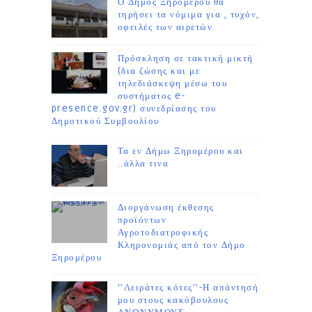
Ο Δήμος Ξηρομέρου θα
τηρήσει τα νόμιμα για , τυχόν,
οφειλές των αιρετών
Πρόσκληση σε τακτική μικτή
(δια ζώσης και με
τηλεδιάσκεψη μέσω του
συστήματος e-
presence.gov.gr) συνεδρίασης του
Δημοτικού Συμβουλίου
Τα εν Δήμω Ξηρομέρου και
..άλλα τινα
Διοργάνωση έκθεσης
προϊόντων
Αγροτοδιατροφικής
Κληρονομιάς από τον Δήμο
Ξηρομέρου
''Λειράτες κότες''-Η απάντησή
μου στους κακόβουλους