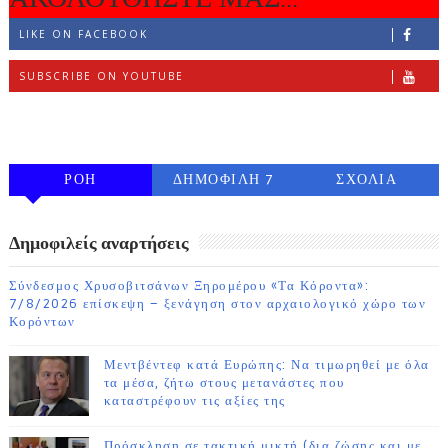
LIKE ON FACEBOOK
SUBSCRIBE ON YOUTUBE
FOLLOW ON INSTAGRAM
ΡΟΗ
ΔΗΜΟΦΙΛΗ 7
ΣΧΟΛΙΑ
ΗΜΕΡΩΝ
Δημοφιλείς αναρτήσεις
Σύνδεσμος Χρυσοβιτσάνων Ξηρομέρου «Τα Κόροντα»:
7/8/2026 επίσκεψη – ξενάγηση στον αρχαιολογικό χώρο των
Κορόντων
Μεντβέντεφ κατά Ευρώπης: Να τιμωρηθεί με όλα
τα μέσα, ζήτω στους μετανάστες που
καταστρέφουν τις αξίες της
Πρόσκληση σε τακτική μικτή (δια ζώσης και με