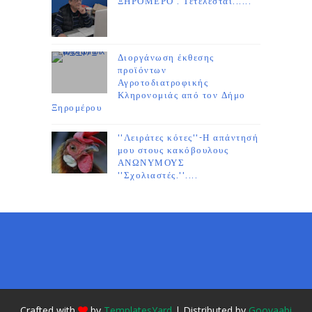
ΞΗΡΟΜΕΡΟ : Τετέλεσται......
Διοργάνωση έκθεσης
προϊόντων
Αγροτοδιατροφικής
Κληρονομιάς από τον Δήμο
Ξηρομέρου
''Λειράτες κότες''-Η απάντησή
μου στους κακόβουλους
ΑΝΩΝΥΜΟΥΣ
''Σχολιαστές.''....
Crafted with
by
TemplatesYard
| Distributed by
Gooyaabi