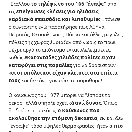
"Εξάλλου
το τηλέφωνο του 166 "άναψε"
από
τις
επείγουσες κλήσεις για ηλιάσεις,
καρδιακά επεισόδια και λιποθυμίες
", τόνισε
ο συντάκτης ενώ παρατήρησε πως Αθήνα,
Πειραιάς, Θεσσαλονίκη, Πάτρα και άλλες μεγάλες
πόλεις της χώρας έμοιαζαν από νωρίς το πρωί
μέχρι αργά το απόγευμα εγκαταλελειμμένες,
καθώς
εκατοντάδες χιλιάδες πολίτες είχαν
καταφύγει στις παραλίες
για να δροσιστούν
και
οι υπόλοιποι είχαν κλειστεί στα σπίτια
τους
και δεν άνοιγαν ούτε τα παράθυρα!
Ο καύσωνας του 1977 μπορεί να "έσπασε το
ρεκόρ" αλλά υπήρξε σχετικά
ανώδυνος
. Όπως
θα δούμε παρακάτω,
ο καύσωνας που
ακολούθησε την επόμενη δεκαετία
, αν και δεν
"έγραψε" τόσο υψηλές θερμοκρασίες, ήταν
ο πιο