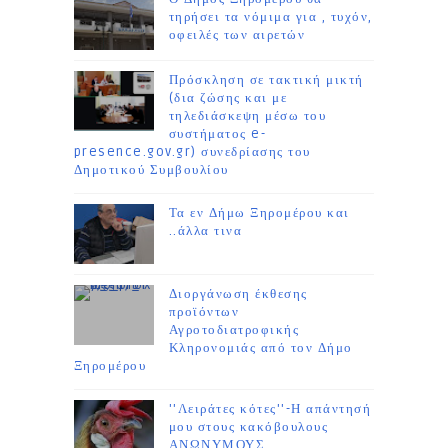
τηρήσει τα νόμιμα για , τυχόν,
οφειλές των αιρετών
Πρόσκληση σε τακτική μικτή
(δια ζώσης και με
τηλεδιάσκεψη μέσω του
συστήματος e-
presence.gov.gr) συνεδρίασης του
Δημοτικού Συμβουλίου
Τα εν Δήμω Ξηρομέρου και
..άλλα τινα
Διοργάνωση έκθεσης
προϊόντων
Αγροτοδιατροφικής
Κληρονομιάς από τον Δήμο
Ξηρομέρου
''Λειράτες κότες''-Η απάντησή
μου στους κακόβουλους
ΑΝΩΝΥΜΟΥΣ