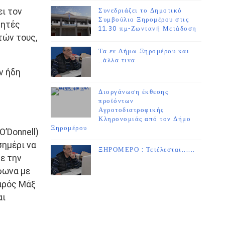
ει τον
Συνεδριάζει το Δημοτικό
Συμβούλιο Ξηρομέρου στις
θητές
11.30 πμ-Ζωντανή Μετάδοση
τών τους,
Τα εν Δήμω Ξηρομέρου και
..άλλα τινα
ν ήδη
Διοργάνωση έκθεσης
προϊόντων
Αγροτοδιατροφικής
Κληρονομιάς από τον Δήμο
Ξηρομέρου
’Donnell)
σημέρι να
ΞΗΡΟΜΕΡΟ : Τετέλεσται......
ε την
φωνα με
εαρός Μάξ
αι