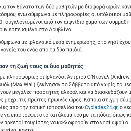
για τον θάνατο των δύο μαθητών με διαφορά ωρών, κάν
κόσμου, ενώ σύμφωνα με πληροφορίες οι υπόλοιποι μα
0- συγκλονισμένοι από τον αιφνίδιο χαμό των συμμαθη
ουν εσπευσμένα στο Δουβλίνο.
σύμφωνα με ιρλανδικά μέσα ενημέρωσης, στο νησί έχου
 γονείς του ενός από τα δύο παιδιά.
αν τη ζωή τους οι δύο μαθητές
ε πληροφορίες οι Ιρλανδοί Άντριου Ο'Ντόνελ (Andrew O
ουόλ (Max Wall) ξεκίνησαν το Σάββατο από νωρίς το με
ουν μεγάλες ποσότητες αλκοόλ και να διασκεδάζουν μ
ς μέχρι τις πρώτες πρωινές ώρες. Κάποια στιγμή σύμ
ίες από την τοπική ιστοσελίδα του
Cyclades24.gr
, ο ν
ε να επιστρέψει στο κατάλυμα του με τα πόδια, όπως κ
ν αρκετοί τουρίστες να κυκλοφορούν στο νησί αφού οι
ς είναι κοντά.