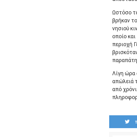
Ωστόσο τ
βρήκαν το
νησιού κι
οποίο και
περιοχή Γ
βρισκόταν
παραπάτησ
Λίγη ώρα 
απώλειά τ
από χρόν
πληροφορή