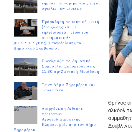
τηρήσει τα νόμιμα για , τυχόν,
οφειλές των αιρετών
Πρόσκληση σε τακτική μικτή
(δια ζώσης και με
τηλεδιάσκεψη μέσω του
συστήματος e-
presence.gov.gr) συνεδρίασης του
Δημοτικού Συμβουλίου
Συνεδριάζει το Δημοτικό
Συμβούλιο Ξηρομέρου στις
11.30 πμ-Ζωντανή Μετάδοση
Τα εν Δήμω Ξηρομέρου και
..άλλα τινα
Θρήνος ε
Διοργάνωση έκθεσης
αλκόολ τ
προϊόντων
συμμαθητέ
Αγροτοδιατροφικής
Κληρονομιάς από τον Δήμο
Δουβλίνου
Ξηρομέρου