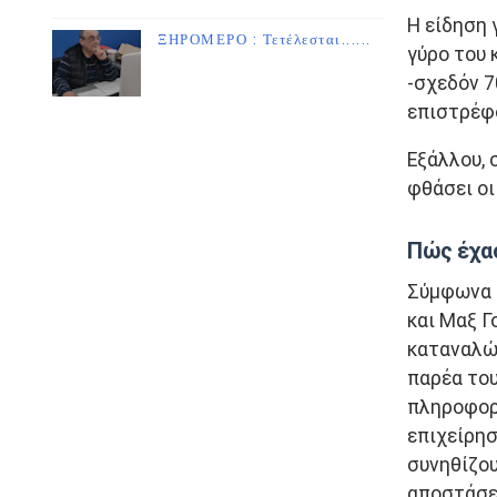
Η είδηση 
ΞΗΡΟΜΕΡΟ : Τετέλεσται......
γύρο του 
-σχεδόν 7
επιστρέφ
Εξάλλου, 
φθάσει οι
Πώς έχασ
Σύμφωνα μ
και Μαξ Γ
καταναλών
παρέα του
πληροφορ
επιχείρησ
συνηθίζου
αποστάσει