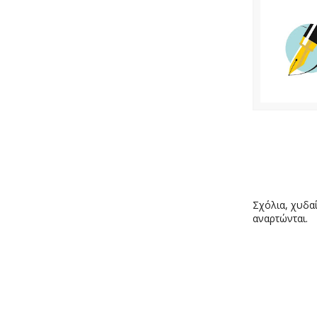
Σχόλια, χυδαί
αναρτώνται.