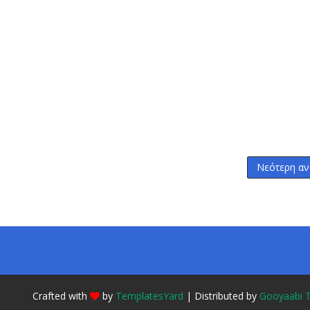
Νεότερη αν
Crafted with
by
TemplatesYard
| Distributed by
Gooyaabi 