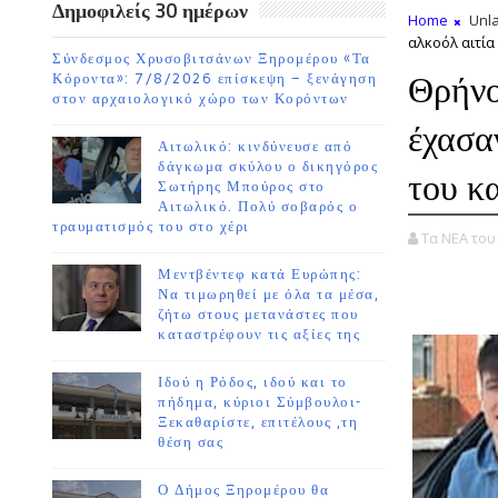
Δημοφιλείς 30 ημέρων
Home
Unla
αλκοόλ αιτία 
Σύνδεσμος Χρυσοβιτσάνων Ξηρομέρου «Τα
Θρήνο
Κόροντα»: 7/8/2026 επίσκεψη – ξενάγηση
στον αρχαιολογικό χώρο των Κορόντων
έχασα
Αιτωλικό: κινδύνευσε από
δάγκωμα σκύλου ο δικηγόρος
του κα
Σωτήρης Μπούρος στο
Αιτωλικό. Πολύ σοβαρός ο
τραυματισμός του στο χέρι
Τα ΝΕΑ το
Μεντβέντεφ κατά Ευρώπης:
Να τιμωρηθεί με όλα τα μέσα,
ζήτω στους μετανάστες που
καταστρέφουν τις αξίες της
Ιδού η Ρόδος, ιδού και το
πήδημα, κύριοι Σύμβουλοι-
Ξεκαθαρίστε, επιτέλους ,τη
θέση σας
Ο Δήμος Ξηρομέρου θα