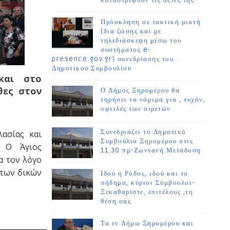
καταστρέφουν τις αξίες της
Πρόσκληση σε τακτική μικτή
(δια ζώσης και με
τηλεδιάσκεψη μέσω του
συστήματος e-
presence.gov.gr) συνεδρίασης του
Δημοτικού Συμβουλίου
και στο
θες στον
Ο Δήμος Ξηρομέρου θα
τηρήσει τα νόμιμα για , τυχόν,
οφειλές των αιρετών
Συνεδριάζει το Δημοτικό
λασίας και
Συμβούλιο Ξηρομέρου στις
. Ο Άγιος
11.30 πμ-Ζωντανή Μετάδοση
α τον λόγο
 των δικών
Ιδού η Ρόδος, ιδού και το
πήδημα, κύριοι Σύμβουλοι-
Ξεκαθαρίστε, επιτέλους ,τη
θέση σας
Τα εν Δήμω Ξηρομέρου και