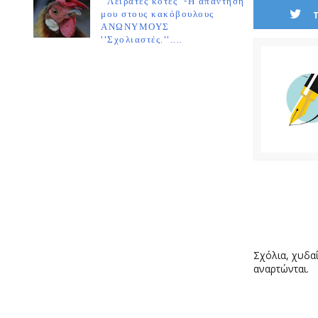
''Λειράτες κότες''-Η απάντησή
μου στους κακόβουλους
ΑΝΩΝΥΜΟΥΣ
''Σχολιαστές.''....
Σχόλια, χυδαί
αναρτώνται.