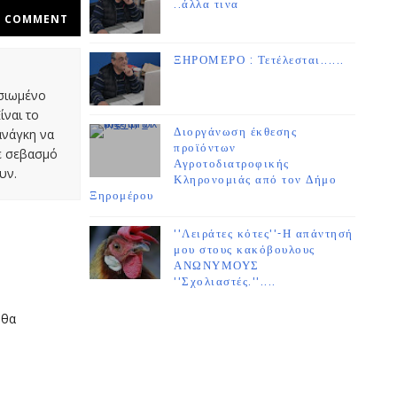
..άλλα τινα
COMMENT
ΞΗΡΟΜΕΡΟ : Τετέλεσται......
οσιωμένο
ίναι το
Διοργάνωση έκθεσης
ανάγκη να
προϊόντων
με σεβασμό
Αγροτοδιατροφικής
υν.
Κληρονομιάς από τον Δήμο
Ξηρομέρου
''Λειράτες κότες''-Η απάντησή
μου στους κακόβουλους
ΑΝΩΝΥΜΟΥΣ
''Σχολιαστές.''....
 θα