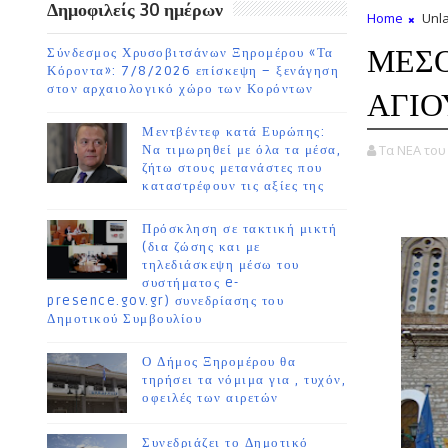
Δημοφιλείς 30 ημέρων
Home
Unla
ΜΕΣΟ
Σύνδεσμος Χρυσοβιτσάνων Ξηρομέρου «Τα
Κόροντα»: 7/8/2026 επίσκεψη – ξενάγηση
στον αρχαιολογικό χώρο των Κορόντων
ΑΓΙ
Μεντβέντεφ κατά Ευρώπης:
Τα ΝΕΑ το
Να τιμωρηθεί με όλα τα μέσα,
ζήτω στους μετανάστες που
καταστρέφουν τις αξίες της
Πρόσκληση σε τακτική μικτή
(δια ζώσης και με
τηλεδιάσκεψη μέσω του
συστήματος e-
presence.gov.gr) συνεδρίασης του
Δημοτικού Συμβουλίου
Ο Δήμος Ξηρομέρου θα
τηρήσει τα νόμιμα για , τυχόν,
οφειλές των αιρετών
Συνεδριάζει το Δημοτικό