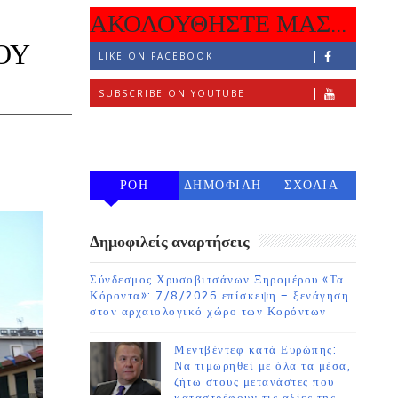
ΑΚΟΛΟΥΘΗΣΤΕ ΜΑΣ...
ΟΥ
LIKE ON FACEBOOK
SUBSCRIBE ON YOUTUBE
FOLLOW ON INSTAGRAM
ΡΟΗ
ΔΗΜΟΦΙΛΗ
ΣΧΟΛΙΑ
7 ΗΜΕΡΩΝ
Δημοφιλείς αναρτήσεις
Σύνδεσμος Χρυσοβιτσάνων Ξηρομέρου «Τα
Κόροντα»: 7/8/2026 επίσκεψη – ξενάγηση
στον αρχαιολογικό χώρο των Κορόντων
Μεντβέντεφ κατά Ευρώπης:
Να τιμωρηθεί με όλα τα μέσα,
ζήτω στους μετανάστες που