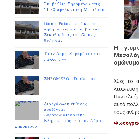
Συμβούλιο Ξηρομέρου στις
11.30 πμ-Ζωντανή Μετάδοση
Ιδού η Ρόδος, ιδού και το
πήδημα, κύριοι Σύμβουλοι-
Ξεκαθαρίστε, επιτέλους ,τη
θέση σας
Η γιορ
Τα εν Δήμω Ξηρομέρου και
Μεσολόγ
..άλλα τινα
ομώνυμο 
ΞΗΡΟΜΕΡΟ : Τετέλεσται......
Χθες το α
λιτάνευσ
Παντελεήμ
αυτό πολλ
Διοργάνωση έκθεσης
προϊόντων
τους ανθ
Αγροτοδιατροφικής
Κληρονομιάς από τον Δήμο
Φωτογραφ
Ξηρομέρου