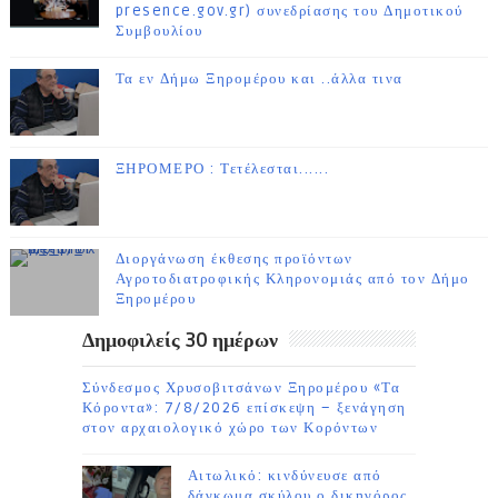
presence.gov.gr) συνεδρίασης του Δημοτικού
Συμβουλίου
Τα εν Δήμω Ξηρομέρου και ..άλλα τινα
ΞΗΡΟΜΕΡΟ : Τετέλεσται......
Διοργάνωση έκθεσης προϊόντων
Αγροτοδιατροφικής Κληρονομιάς από τον Δήμο
Ξηρομέρου
Δημοφιλείς 30 ημέρων
Σύνδεσμος Χρυσοβιτσάνων Ξηρομέρου «Τα
Κόροντα»: 7/8/2026 επίσκεψη – ξενάγηση
στον αρχαιολογικό χώρο των Κορόντων
Αιτωλικό: κινδύνευσε από
δάγκωμα σκύλου ο δικηγόρος