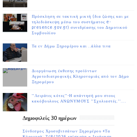
Πρόσκληση σε τακτική μικτή (δια ζώσης και με
τηλεδιάσκεψη μέσω του συστήματος e-
presence.gov.gr) συνεδρίασης του Δημοτικού
Συμβουλίου
Τα εν Δήμω Ξηρομέρου και ..άλλα τινα
Διοργάνωση έκθεσης προϊόντων
Αγροτοδιατροφικής Κληρονομιάς από τον Δήμο
Ξηρομέρου
''Λειράτες κότες''-Η απάντησή μου στους
κακόβουλους ΑΝΩΝΥΜΟΥΣ ''Σχολιαστές.''....
Δημοφιλείς 30 ημέρων
Σύνδεσμος Χρυσοβιτσάνων Ξηρομέρου «Τα
Κόροντα»: 7/8/2026 επίσκεψη – ξενάγηση