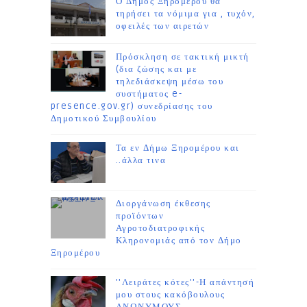
Ο Δήμος Ξηρομέρου θα
τηρήσει τα νόμιμα για , τυχόν,
οφειλές των αιρετών
Πρόσκληση σε τακτική μικτή
(δια ζώσης και με
τηλεδιάσκεψη μέσω του
συστήματος e-
presence.gov.gr) συνεδρίασης του
Δημοτικού Συμβουλίου
Τα εν Δήμω Ξηρομέρου και
..άλλα τινα
Διοργάνωση έκθεσης
προϊόντων
Αγροτοδιατροφικής
Κληρονομιάς από τον Δήμο
Ξηρομέρου
''Λειράτες κότες''-Η απάντησή
μου στους κακόβουλους