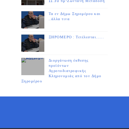
11.30 πμ-Ζωντανή Μετάδοση
Τα εν Δήμω Ξηρομέρου και
..άλλα τινα
ΞΗΡΟΜΕΡΟ : Τετέλεσται......
Διοργάνωση έκθεσης
προϊόντων
Αγροτοδιατροφικής
Κληρονομιάς από τον Δήμο
Ξηρομέρου