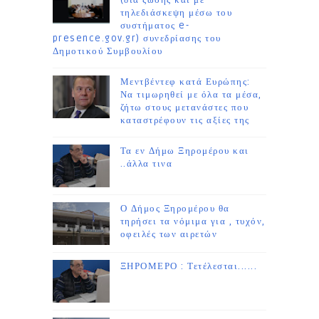
(δια ζώσης και με
τηλεδιάσκεψη μέσω του
συστήματος e-
presence.gov.gr) συνεδρίασης του
Δημοτικού Συμβουλίου
Μεντβέντεφ κατά Ευρώπης:
Να τιμωρηθεί με όλα τα μέσα,
ζήτω στους μετανάστες που
καταστρέφουν τις αξίες της
Τα εν Δήμω Ξηρομέρου και
..άλλα τινα
Ο Δήμος Ξηρομέρου θα
τηρήσει τα νόμιμα για , τυχόν,
οφειλές των αιρετών
ΞΗΡΟΜΕΡΟ : Τετέλεσται......