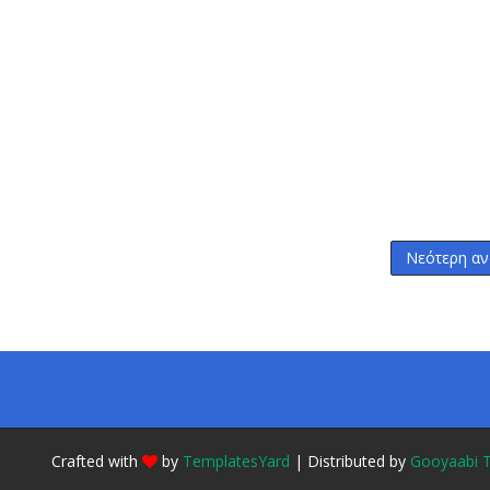
Νεότερη αν
Crafted with
by
TemplatesYard
| Distributed by
Gooyaabi 