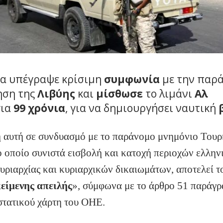
α υπέγραψε κρίσιμη
συμφωνία
με την παρ
ηση της
Λιβύης
και
μίσθωσε
το λιμάνι
Αλ
για
99 χρόνια
, για να δημιουργήσει ναυτική
β
η αυτή σε συνδυασμό με το παράνομο μνημόνιο Τουρ
ο οποίο συνιστά εισβολή και κατοχή περιοχών ελλην
κυριαρχίας και κυριαρχικών δικαιωμάτων, αποτελεί τ
κείμενης απειλής
», σύμφωνα με το άρθρο 51 παράγρ
στατικού χάρτη του ΟΗΕ.