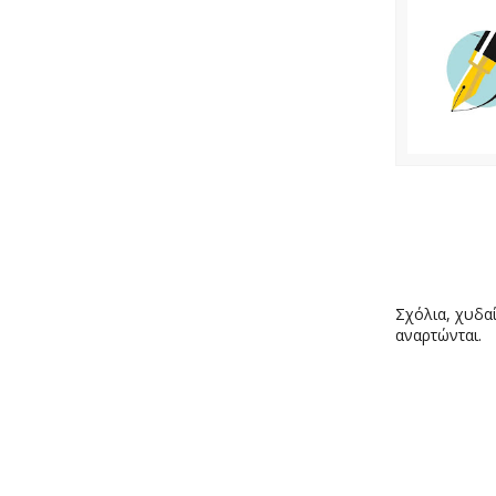
Σχόλια, χυδαί
αναρτώνται.