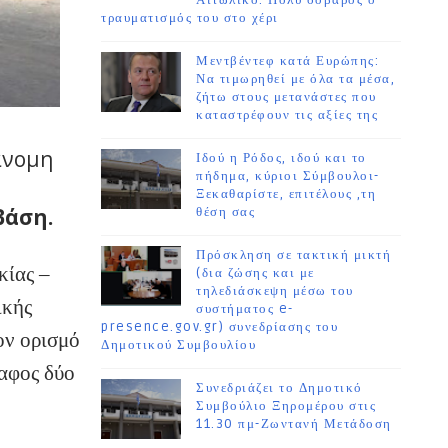
Αιτωλικό. Πολύ σοβαρός ο
τραυματισμός του στο χέρι
Μεντβέντεφ κατά Ευρώπης:
Να τιμωρηθεί με όλα τα μέσα,
ζήτω στους μετανάστες που
καταστρέφουν τις αξίες της
άνομη
Ιδού η Ρόδος, ιδού και το
πήδημα, κύριοι Σύμβουλοι-
Ξεκαθαρίστε, επιτέλους ,τη
άση.
θέση σας
Πρόσκληση σε τακτική μικτή
κίας –
(δια ζώσης και με
τηλεδιάσκεψη μέσω του
ικής
συστήματος e-
presence.gov.gr) συνεδρίασης του
ον ορισμό
Δημοτικού Συμβουλίου
αφος δύο
Συνεδριάζει το Δημοτικό
Συμβούλιο Ξηρομέρου στις
11.30 πμ-Ζωντανή Μετάδοση