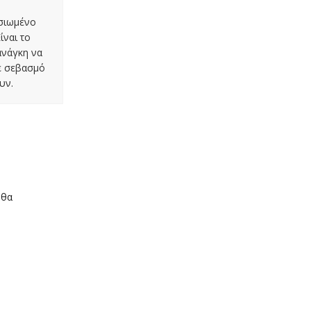
οσιωμένο
ίναι το
ανάγκη να
με σεβασμό
υν.
 θα