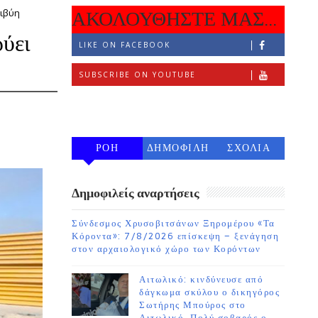
Λιβύη
ΑΚΟΛΟΥΘΗΣΤΕ ΜΑΣ...
ρύει
LIKE ON FACEBOOK
SUBSCRIBE ON YOUTUBE
FOLLOW ON INSTAGRAM
ΡΟΗ
ΔΗΜΟΦΙΛΗ
ΣΧΟΛΙΑ
7 ΗΜΕΡΩΝ
Δημοφιλείς αναρτήσεις
Σύνδεσμος Χρυσοβιτσάνων Ξηρομέρου «Τα
Κόροντα»: 7/8/2026 επίσκεψη – ξενάγηση
στον αρχαιολογικό χώρο των Κορόντων
Αιτωλικό: κινδύνευσε από
δάγκωμα σκύλου ο δικηγόρος
Σωτήρης Μπούρος στο