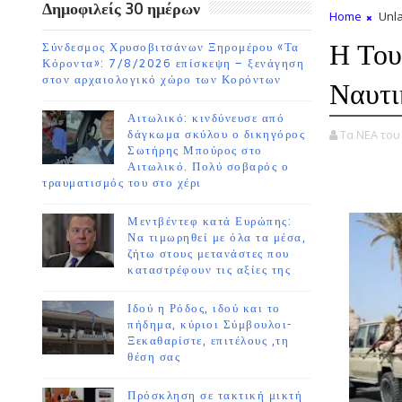
Δημοφιλείς 30 ημέρων
Home
Unla
Η Του
Σύνδεσμος Χρυσοβιτσάνων Ξηρομέρου «Τα
Κόροντα»: 7/8/2026 επίσκεψη – ξενάγηση
στον αρχαιολογικό χώρο των Κορόντων
Ναυτι
Αιτωλικό: κινδύνευσε από
Τα ΝΕΑ το
δάγκωμα σκύλου ο δικηγόρος
Σωτήρης Μπούρος στο
Αιτωλικό. Πολύ σοβαρός ο
τραυματισμός του στο χέρι
Μεντβέντεφ κατά Ευρώπης:
Να τιμωρηθεί με όλα τα μέσα,
ζήτω στους μετανάστες που
καταστρέφουν τις αξίες της
Ιδού η Ρόδος, ιδού και το
πήδημα, κύριοι Σύμβουλοι-
Ξεκαθαρίστε, επιτέλους ,τη
θέση σας
Πρόσκληση σε τακτική μικτή