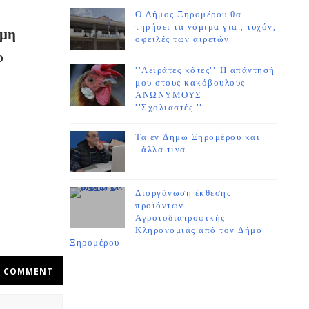
Ο Δήμος Ξηρομέρου θα
τηρήσει τα νόμιμα για , τυχόν,
ομη
οφειλές των αιρετών
υ
''Λειράτες κότες''-Η απάντησή
μου στους κακόβουλους
ΑΝΩΝΥΜΟΥΣ
''Σχολιαστές.''....
Τα εν Δήμω Ξηρομέρου και
ό
..άλλα τινα
Διοργάνωση έκθεσης
προϊόντων
Αγροτοδιατροφικής
Κληρονομιάς από τον Δήμο
Ξηρομέρου
COMMENT