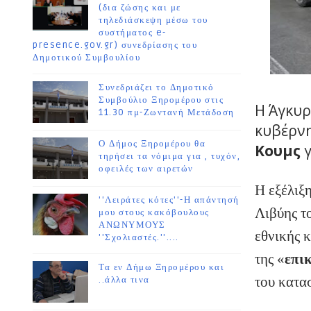
(δια ζώσης και με
τηλεδιάσκεψη μέσω του
συστήματος e-
presence.gov.gr) συνεδρίασης του
Δημοτικού Συμβουλίου
Συνεδριάζει το Δημοτικό
Συμβούλιο Ξηρομέρου στις
Η Άγκυρ
11.30 πμ-Ζωντανή Μετάδοση
κυβέρν
Ο Δήμος Ξηρομέρου θα
Κουμς
τηρήσει τα νόμιμα για , τυχόν,
οφειλές των αιρετών
Η εξέλιξ
''Λειράτες κότες''-Η απάντησή
Λιβύης τ
μου στους κακόβουλους
ΑΝΩΝΥΜΟΥΣ
εθνικής 
''Σχολιαστές.''....
της «
επι
Τα εν Δήμω Ξηρομέρου και
του κατα
..άλλα τινα