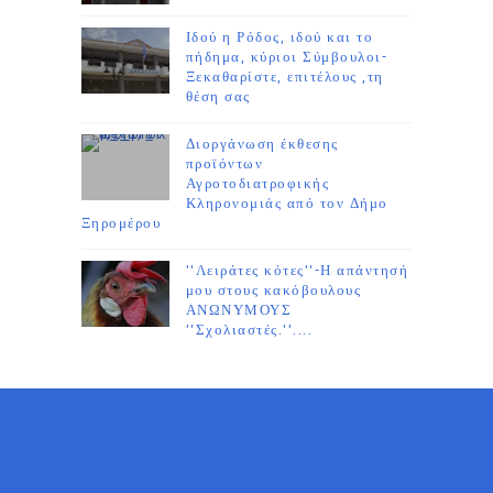
Ιδού η Ρόδος, ιδού και το
πήδημα, κύριοι Σύμβουλοι-
Ξεκαθαρίστε, επιτέλους ,τη
θέση σας
Διοργάνωση έκθεσης
προϊόντων
Αγροτοδιατροφικής
Κληρονομιάς από τον Δήμο
Ξηρομέρου
''Λειράτες κότες''-Η απάντησή
μου στους κακόβουλους
ΑΝΩΝΥΜΟΥΣ
''Σχολιαστές.''....