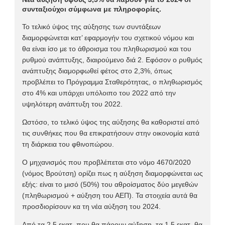
συνταξιούχοι σύμφωνα με πληροφορίες.
Το τελικό ύψος της αύξησης των συντάξεων
διαμορφώνεται κατ’ εφαρμογήν του σχετικού νόμου και
θα είναι ίσο με το άθροισμα του πληθωρισμού και του
ρυθμού ανάπτυξης, διαιρούμενο διά 2. Εφόσον ο ρυθμός
ανάπτυξης διαμορφωθεί φέτος στο 2,3%, όπως
προβλέπει το Πρόγραμμα Σταθερότητας, ο πληθωρισμός
στο 4% και υπάρχει υπόλοιπο του 2022 από την
υψηλότερη ανάπτυξη του 2022.
Ωστόσο, το τελικό ύψος της αύξησης θα καθοριστεί από
τις συνθήκες που θα επικρατήσουν στην οικονομία κατά
τη διάρκεια του φθινοπώρου.
Ο μηχανισμός που προβλέπεται στο νόμο 4670/2020
(νόμος Βρούτση) ορίζει πως η αύξηση διαμορφώνεται ως
εξής: είναι το μισό (50%) του αθροίσματος δύο μεγεθών
(πληθωρισμού + αύξηση του ΑΕΠ). Τα στοιχεία αυτά θα
προσδιορίσουν κα τη νέα αύξηση του 2024.
Από τα 2,5 εκατ. που θα πάρουν αύξηση, τα 1,5 εκατ. θα