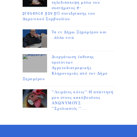
τηλεδιάσκεψη μέσω του
συστήματος e-
presence.gov.gr) συνεδρίασης του
Δημοτικού Συμβουλίου
Τα εν Δήμω Ξηρομέρου και
..άλλα τινα
Διοργάνωση έκθεσης
προϊόντων
Αγροτοδιατροφικής
Κληρονομιάς από τον Δήμο
Ξηρομέρου
''Λειράτες κότες''-Η απάντησή
μου στους κακόβουλους
ΑΝΩΝΥΜΟΥΣ
''Σχολιαστές.''....