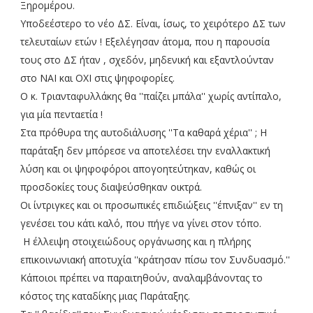
Ξηρομέρου.
Υποδεέστερο το νέο ΔΣ. Είναι, ίσως, το χειρότερο ΔΣ των
τελευταίων ετών ! Εξελέγησαν άτομα, που η παρουσία
τους στο ΔΣ ήταν , σχεδόν, μηδενική και εξαντλούνταν
στο ΝΑΙ και ΟΧΙ στις ψηφοφορίες.
Ο κ. Τριανταφυλλάκης θα ''παίζει μπάλα'' χωρίς αντίπαλο,
για μία πενταετία !
Στα πρόθυρα της αυτοδιάλυσης ''Τα καθαρά χέρια'' ; Η
παράταξη δεν μπόρεσε να αποτελέσει την εναλλακτική
λύση και οι ψηφοφόροι απογοητεύτηκαν, καθώς οι
προσδοκίες τους διαψεύσθηκαν οικτρά.
Οι ίντριγκες και οι προσωπικές επιδιώξεις ''έπνιξαν'' εν τη
γενέσει του κάτι καλό, που πήγε να γίνει στον τόπο.
Η έλλειψη στοιχειώδους οργάνωσης και η πλήρης
επικοινωνιακή αποτυχία ''κράτησαν πίσω τον Συνδυασμό.''
Κάποιοι πρέπει να παραιτηθούν, αναλαμβάνοντας το
κόστος της καταδίκης μιας Παράταξης.