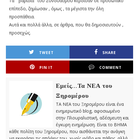
Τα '' βαρίδια'' του Συνδυασμού κέρδισαν σε προσωπικό
επίπεδο, ζημίωσαν , όμως , τα μέγιστα την όλη
προσπάθεια.
Αυτά και πολλά άλλα, σε άρθρα, που θα δημοσιευτούν ,
προσεχώς.
TWEET
SHARE
PIN IT
COMMENT
Εμείς...Τα ΝΕΑ του
Ξηρομέρου
ΤΑ ΝΕΑ του Ξηρομέρου είναι ένα
ενημερωτικό blog, αφοσιωμένο
στην Πλουραλιστική, αδέσμευτη και
έγκυρη ενημέρωση. Είναι το ΒΗΜΑ
κάθε πολίτη του Ξηρομέρου, που αισθάνεται την ανάγκη
να εκφράσει τις απόψεις του, χωρίς φόβο και πάθος, αλλά