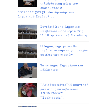
τηλεδιάσκεψη μέσω του
συστήματος e-
presence.gov.gr) συνεδρίασης του
Δημοτικού Συμβουλίου
Συνεδριάζει το Δημοτικό
Συμβούλιο Ξηρομέρου στις
11.30 πμ-Ζωντανή Μετάδοση
Ο Δήμος Ξηρομέρου θα
τηρήσει τα νόμιμα για , τυχόν,
οφειλές των αιρετών
Τα εν Δήμω Ξηρομέρου και
..άλλα τινα
''Λειράτες κότες''-Η απάντησή
μου στους κακόβουλους
ΑΝΩΝΥΜΟΥΣ
''Σχολιαστές.''....