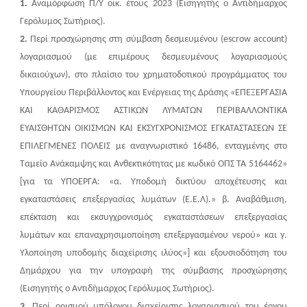
1.
Αναμόρφωση Π/Υ οικ. έτους 2023 (Εισηγητής ο Αντιδήμαρχος
Γερόλυμος Σωτήριος).
2.
Περί προσχώρησης στη σύμβαση δεσμευμένου (escrow account)
λογαριασμού (με επιμέρους δεσμευμένους λογαριασμούς
δικαιούχων), στο πλαίσιο του χρηματοδοτικού προγράμματος του
Υπουργείου Περιβάλλοντος και Ενέργειας της Δράσης «ΕΠΕΞΕΡΓΑΣΙΑ
ΚΑΙ ΚΑΘΑΡΙΣΜΟΣ ΑΣΤΙΚΩΝ ΛΥΜΑΤΩΝ ΠΕΡΙΒΑΛΛΟΝΤΙΚΑ
ΕΥΑΙΣΘΗΤΩΝ ΟΙΚΙΣΜΩΝ ΚΑΙ ΕΚΣΥΓΧΡΟΝΙΣΜΟΣ ΕΓΚΑΤΑΣΤΑΣΕΩΝ ΣΕ
ΕΠΙΛΕΓΜΕΝΕΣ ΠΟΛΕΙΣ με αναγνωριστικό 16486, ενταγμένης στο
Ταμείο Ανάκαμψης και Ανθεκτικότητας με κωδικό ΟΠΣ ΤΑ 5164462»
[για τα ΥΠΟΕΡΓΑ: «α. Υποδομή δικτύου αποχέτευσης και
εγκαταστάσεις επεξεργασίας λυμάτων (Ε.Ε.Λ).» β. Αναβάθμιση,
επέκταση και εκσυγχρονισμός εγκαταστάσεων επεξεργασίας
λυμάτων και επαναχρησιμοποίηση επεξεργασμένου νερού» και γ.
Υλοποίηση υποδομής διαχείρισης ιλύος»] και εξουσιοδότηση του
Δημάρχου για την υπογραφή της σύμβασης προσχώρησης
(Εισηγητής ο Αντιδήμαρχος Γερόλυμος Σωτήριος).
3.
Περί ορισμού υπόλογου διαχείρισης λογαριασμού του έργου