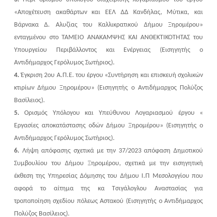
«Αποχέτευση ακαθάρτων και ΕΕΛ ΔΔ Κανδήλας, Μύτικα, και
Βάρνακα Δ. Αλυζίας του Καλλικρατικού Δήμου Ξηρομέρου»
ενταγμένου στο ΤΑΜΕΙΟ ΑΝΑΚΑΜΨΗΣ ΚΑΙ ΑΝΘΕΚΤΙΚΟΤΗΤΑΣ του
Υπουργείου Περιβάλλοντος και Ενέργειας (Εισηγητής ο
Αντιδήμαρχος Γερόλυμος Σωτήριος).
4.
Έγκριση 2ου Α.Π.Ε. του έργου «Συντήρηση και επισκευή σχολικών
κτιρίων Δήμου Ξηρομέρου» (Εισηγητής ο Αντιδήμαρχος Πολύζος
Βασίλειος).
5.
Ορισμός Υπόλογου και Υπεύθυνου Λογαριασμού έργου «
Εργασίες αποκατάστασης οδών Δήμου Ξηρομέρου» (Εισηγητής ο
Αντιδήμαρχος Γερόλυμος Σωτήριος).
6.
Λήψη απόφασης σχετικά με την 37/2023 απόφαση Δημοτικού
Συμβουλίου του Δήμου Ξηρομέρου, σχετικά με την εισηγητική
έκθεση της Υπηρεσίας Δόμησης του Δήμου Ι.Π Μεσολογγίου που
αφορά το αίτημα της κα Τσιγάλογλου Αναστασίας για
τροποποίηση σχεδίου πόλεως Αστακού (Εισηγητής ο Αντιδήμαρχος
Πολύζος Βασίλειος).