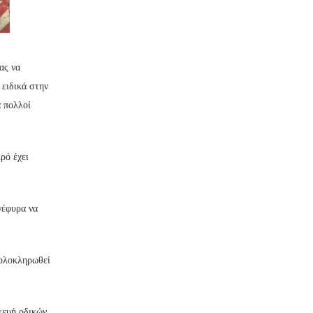
ας να
 ειδικά στην
ά πολλοί
ρό έχει
γέφυρα να
 ολοκληρωθεί
κευή οδικών