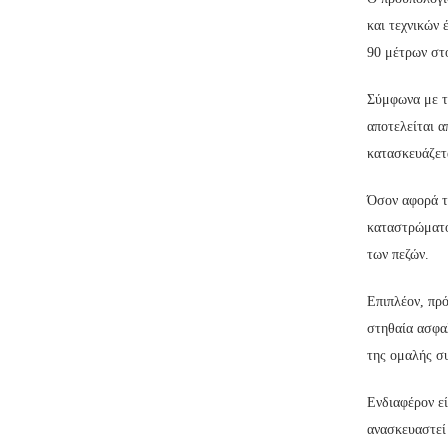
και τεχνικών
90 μέτρων στ
Σύμφωνα με τι
αποτελείται 
κατασκευάζετ
Όσον αφορά τ
καταστρώματο
των πεζών.
Επιπλέον, πρό
στηθαία ασφα
της ομαλής συ
Ενδιαφέρον εί
ανασκευαστεί 