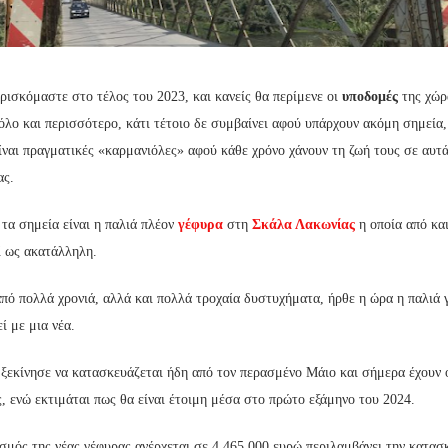
ισκόμαστε στο τέλος του 2023, και κανείς θα περίμενε οι
υποδομές
της χώρ
όλο και περισσότερο, κάτι τέτοιο δε συμβαίνει αφού υπάρχουν ακόμη σημεία,
ίναι πραγματικές «καρμανιόλες» αφού κάθε χρόνο χάνουν τη ζωή τους σε αυτ
ας.
τα σημεία είναι η παλιά πλέον
γέφυρα
στη
Σκάλα Λακωνίας
η οποία από και
ί ως ακατάλληλη.
πό πολλά χρονιά, αλλά και πολλά τροχαία δυστυχήματα, ήρθε η ώρα η παλιά 
ί με μια νέα.
 ξεκίνησε να κατασκευάζεται ήδη από τον περασμένο Μάιο και σήμερα έχουν
, ενώ εκτιμάται πως θα είναι έτοιμη μέσα στο πρώτο εξάμηνο του 2024.
σμός της νέας γέφυρας ανέρχεται σε 4.465.000 ευρώ περιλαμβάνει την κατασ