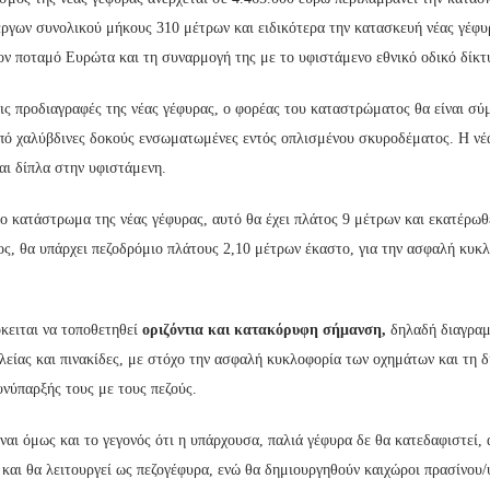
 έργων συνολικού μήκους 310 μέτρων και ειδικότερα την κατασκευή νέας γέφ
ον ποταμό Ευρώτα και τη συναρμογή της με το υφιστάμενο εθνικό οδικό δίκτ
ς προδιαγραφές της νέας γέφυρας, ο φορέας του καταστρώματος θα είναι σύ
από χαλύβδινες δοκούς ενσωματωμένες εντός οπλισμένου σκυροδέματος. Η νέ
αι δίπλα στην υφιστάμενη.
ο κατάστρωμα της νέας γέφυρας, αυτό θα έχει πλάτος 9 μέτρων και εκατέρωθ
ς, θα υπάρχει πεζοδρόμιο πλάτους 2,10 μέτρων έκαστο, για την ασφαλή κυκλ
κειται να τοποθετηθεί
οριζόντια και κατακόρυφη σήμανση,
δηλαδή διαγραμ
λείας και πινακίδες, με στόχο την ασφαλή κυκλοφορία των οχημάτων και τη 
νύπαρξής τους με τους πεζούς.
ναι όμως και το γεγονός ότι η υπάρχουσα, παλιά γέφυρα δε θα κατεδαφιστεί,
και θα λειτουργεί ως πεζογέφυρα, ενώ θα δημιουργηθούν καιχώροι πρασίνου/