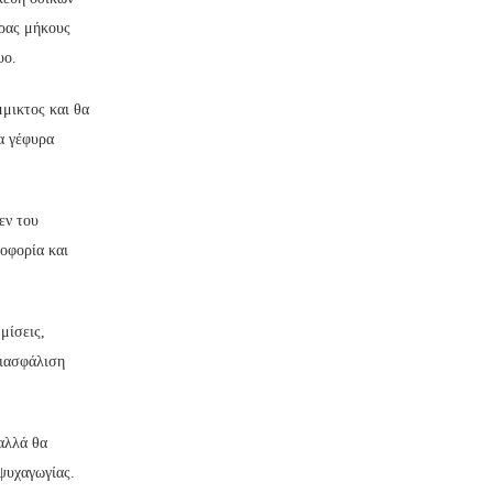
υρας μήκους
υο.
μμικτος και θα
α γέφυρα
εν του
οφορία και
μίσεις,
διασφάλιση
 αλλά θα
ψυχαγωγίας.