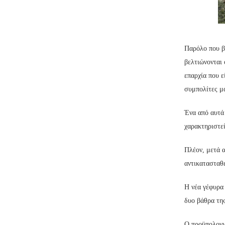
Παρόλο που βρ
βελτιώνονται 
επαρχία που ε
συμπολίτες μ
Ένα από αυτά 
χαρακτηριστε
Πλέον, μετά α
αντικατασταθε
Η νέα γέφυρα
δυο βάθρα της
Ο προϋπολογι