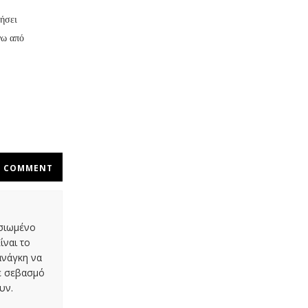
τήσει
νω από
COMMENT
οσιωμένο
ίναι το
ανάγκη να
με σεβασμό
υν.