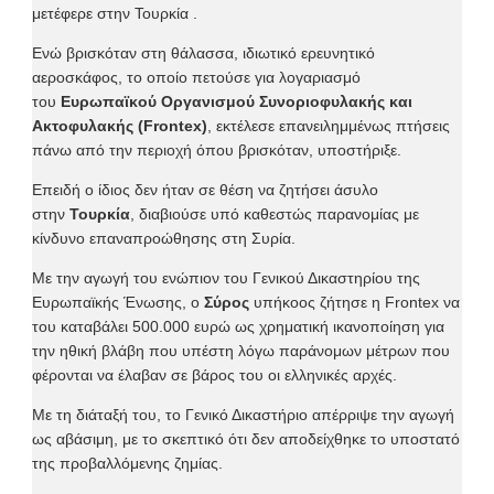
μετέφερε στην Τουρκία .
Ενώ βρισκόταν στη θάλασσα, ιδιωτικό ερευνητικό
αεροσκάφος, το οποίο πετούσε για λογαριασμό
του
Ευρωπαϊκού Οργανισμού Συνοριοφυλακής και
Ακτοφυλακής (Frontex)
, εκτέλεσε επανειλημμένως πτήσεις
πάνω από την περιοχή όπου βρισκόταν, υποστήριξε.
Επειδή ο ίδιος δεν ήταν σε θέση να ζητήσει άσυλο
στην
Τουρκία
, διαβιούσε υπό καθεστώς παρανομίας με
κίνδυνο επαναπροώθησης στη Συρία.
Με την αγωγή του ενώπιον του Γενικού Δικαστηρίου της
Ευρωπαϊκής Ένωσης, ο
Σύρος
υπήκοος ζήτησε η Frontex να
του καταβάλει 500.000 ευρώ ως χρηματική ικανοποίηση για
την ηθική βλάβη που υπέστη λόγω παράνομων μέτρων που
φέρονται να έλαβαν σε βάρος του οι ελληνικές αρχές.
Με τη διάταξή του, το Γενικό Δικαστήριο απέρριψε την αγωγή
ως αβάσιμη, με το σκεπτικό ότι δεν αποδείχθηκε το υποστατό
της προβαλλόμενης ζημίας.