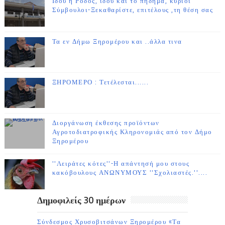
Ιδού η Ρόδος, ιδού και το πήδημα, κύριοι
Σύμβουλοι-Ξεκαθαρίστε, επιτέλους ,τη θέση σας
Τα εν Δήμω Ξηρομέρου και ..άλλα τινα
ΞΗΡΟΜΕΡΟ : Τετέλεσται......
Διοργάνωση έκθεσης προϊόντων
Αγροτοδιατροφικής Κληρονομιάς από τον Δήμο
Ξηρομέρου
''Λειράτες κότες''-Η απάντησή μου στους
κακόβουλους ΑΝΩΝΥΜΟΥΣ ''Σχολιαστές.''....
Δημοφιλείς 30 ημέρων
Σύνδεσμος Χρυσοβιτσάνων Ξηρομέρου «Τα