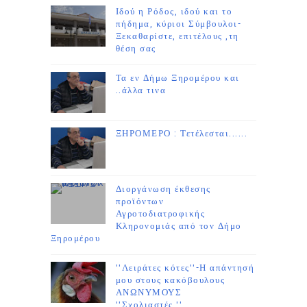
Ιδού η Ρόδος, ιδού και το
πήδημα, κύριοι Σύμβουλοι-
Ξεκαθαρίστε, επιτέλους ,τη
θέση σας
Τα εν Δήμω Ξηρομέρου και
..άλλα τινα
ΞΗΡΟΜΕΡΟ : Τετέλεσται......
Διοργάνωση έκθεσης
προϊόντων
Αγροτοδιατροφικής
Κληρονομιάς από τον Δήμο
Ξηρομέρου
''Λειράτες κότες''-Η απάντησή
μου στους κακόβουλους
ΑΝΩΝΥΜΟΥΣ
''Σχολιαστές.''....