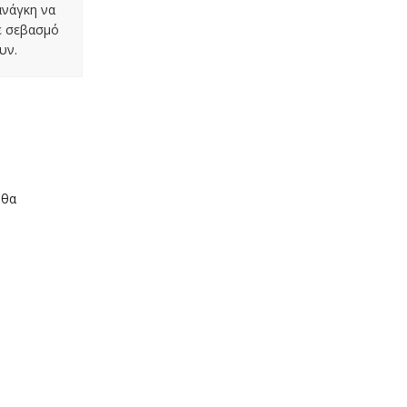
ανάγκη να
με σεβασμό
υν.
 θα