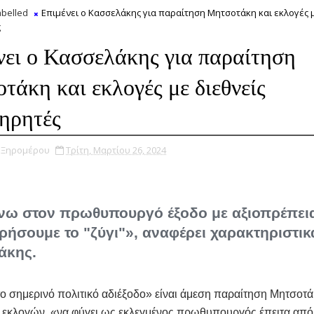
belled
Επιμένει ο Κασσελάκης για παραίτηση Μητσοτάκη και εκλογές μ
ς
νει ο Κασσελάκης για παραίτηση
τάκη και εκλογές με διεθνείς
ηρητές
υ Ξηρομέρου
Τρίτη, Μαρτίου 26, 2024
νω στον πρωθυπουργό έξοδο με αξιοπρέπεια
ρήσουμε το "ζύγι"», αναφέρει χαρακτηριστικά
άκης.
ο σημερινό πολιτικό αδιέξοδο» είναι άμεση παραίτηση Μητσοτά
εκλογών, «να φύγει ως εκλεγμένος πρωθυπουργός έπειτα από 