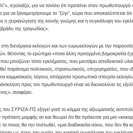
%”», σχολιάζει, για να τονίσει ότι προτείνει στον πρωθυπουργό
α για να ξαναμετρήσουμε το “ζύγι”, τώρα που αποκαλύπτεται ότι
κε η χειραγώγηση της κοινής γνώμης και η συγκάλυψη του εγκ
ο βράδυ της τραγωδίας».
ε στη διενέργεια εκλογών και των ευρωεκλογών με την παρουσί
ν, θέτοντας το ερώτημα «ποια άλλη προηγμένη Δημοκρατία έχε
που μπαζώνει τόπο εγκλήματος, που μοντάρει αποδεικτικό υλικ
εί παράνομα πολιτικούς, στρατιωτικούς, επιχειρηματίες, που ιδ
ια κομματικούς λόγους απόρρητα προσωπικά στοιχεία εκλογέω
ρόσκληση προς τον πρωθυπουργό είναι να διευκολύνει τις εξελί
νος», αναφέρει.
 του ΣΥΡΙΖΑ-ΠΣ εξηγεί γιατί το κόμμα της αξιωματικής αντιπολ
ν πρόταση μομφής αν και θεωρεί ότι θα πρόκειται για μια «κοκο
 το ποιος θα την πιστωθεί, «μια διαδικασία-σόου, που δεν θα κ
ίποτα ως προς την ουσία, την κρατική συγκάλυψη του εγκλήμα