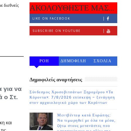
ε διεθνείς
ΑΚΟΛΟΥΘΗΣΤΕ ΜΑΣ...
LIKE ON FACEBOOK
SUBSCRIBE ON YOUTUBE
FOLLOW ON INSTAGRAM
ΡΟΗ
ΔΗΜΟΦΙΛΗ
ΣΧΟΛΙΑ
7 ΗΜΕΡΩΝ
Δημοφιλείς αναρτήσεις
 για να
Σύνδεσμος Χρυσοβιτσάνων Ξηρομέρου «Τα
 ο Στ.
Κόροντα»: 7/8/2026 επίσκεψη – ξενάγηση
στον αρχαιολογικό χώρο των Κορόντων
Μεντβέντεφ κατά Ευρώπης:
Να τιμωρηθεί με όλα τα μέσα,
κη και
ζήτω στους μετανάστες που
τις