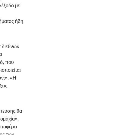
 «έξοδο με
λήματος ήδη
α διεθνών
ι
ό, που
ιοποιείται
ν;». «Η
ξεις
ίτευσης θα
ρομαχία»,
αταφέρει
τος των