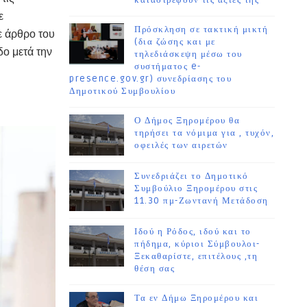
καταστρέφουν τις αξίες της
ε
Πρόσκληση σε τακτική μικτή
ε άρθρο του
(δια ζώσης και με
ο μετά την
τηλεδιάσκεψη μέσω του
συστήματος e-
presence.gov.gr) συνεδρίασης του
Δημοτικού Συμβουλίου
Ο Δήμος Ξηρομέρου θα
τηρήσει τα νόμιμα για , τυχόν,
οφειλές των αιρετών
Συνεδριάζει το Δημοτικό
Συμβούλιο Ξηρομέρου στις
11.30 πμ-Ζωντανή Μετάδοση
Ιδού η Ρόδος, ιδού και το
πήδημα, κύριοι Σύμβουλοι-
Ξεκαθαρίστε, επιτέλους ,τη
θέση σας
Τα εν Δήμω Ξηρομέρου και