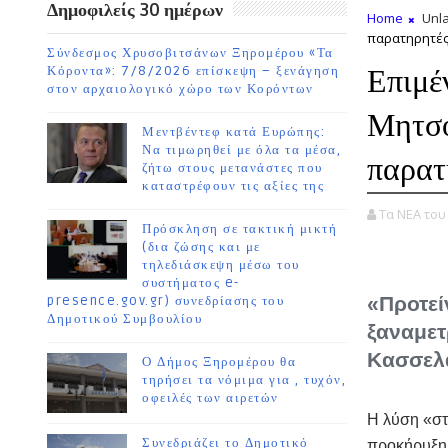
Δημοφιλείς 30 ημέρων
Home
Unla
παρατηρητέ
Σύνδεσμος Χρυσοβιτσάνων Ξηρομέρου «Τα
Επιμέ
Κόροντα»: 7/8/2026 επίσκεψη – ξενάγηση
στον αρχαιολογικό χώρο των Κορόντων
Μητσο
Μεντβέντεφ κατά Ευρώπης:
Να τιμωρηθεί με όλα τα μέσα,
παρατ
ζήτω στους μετανάστες που
καταστρέφουν τις αξίες της
Τα ΝΕΑ το
Πρόσκληση σε τακτική μικτή
(δια ζώσης και με
τηλεδιάσκεψη μέσω του
συστήματος e-
«Προτεί
presence.gov.gr) συνεδρίασης του
Δημοτικού Συμβουλίου
ξαναμετ
Κασσελ
Ο Δήμος Ξηρομέρου θα
τηρήσει τα νόμιμα για , τυχόν,
οφειλές των αιρετών
Η λύση «στ
Συνεδριάζει το Δημοτικό
προκήρυξη 