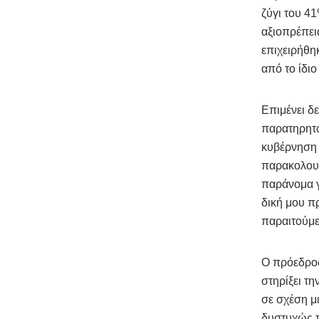
ζύγι του 41
αξιοπρέπει
επιχειρήθη
από το ίδι
Επιμένει δ
παρατηρητώ
κυβέρνηση 
παρακολουθ
παράνομα γ
δική μου π
παραιτούμε
Ο πρόεδρος
στηρίξει τη
σε σχέση με
δυστυχώς τ