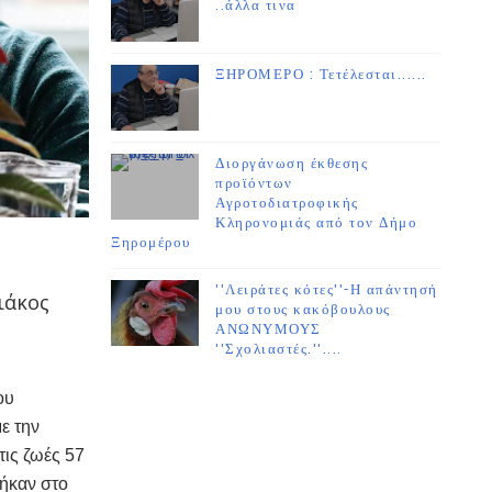
..άλλα τινα
ΞΗΡΟΜΕΡΟ : Τετέλεσται......
Διοργάνωση έκθεσης
προϊόντων
Αγροτοδιατροφικής
Κληρονομιάς από τον Δήμο
Ξηρομέρου
''Λειράτες κότες''-Η απάντησή
ιάκος
μου στους κακόβουλους
ΑΝΩΝΥΜΟΥΣ
''Σχολιαστές.''....
ου
ε την
ις ζωές 57
ήκαν στο