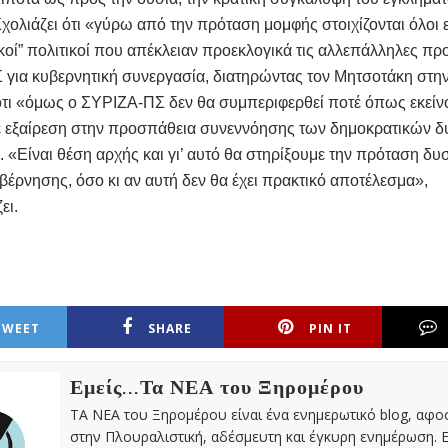
ολιάζει ότι «γύρω από την πρόταση μομφής στοιχίζονται όλοι ε
κοί” πολιτικοί που απέκλειαν προεκλογικά τις αλλεπάλληλες πρ
για κυβερνητική συνεργασία, διατηρώντας τον Μητσοτάκη στην
ι ότι «όμως ο ΣΥΡΙΖΑ-ΠΣ δεν θα συμπεριφερθεί ποτέ όπως εκείνο
έ εξαίρεση στην προσπάθεια συνεννόησης των δημοκρατικών 
. «Είναι θέση αρχής και γι’ αυτό θα στηρίξουμε την πρόταση δυ
υβέρνησης, όσο κι αν αυτή δεν θα έχει πρακτικό αποτέλεσμα»,
ει.
TWEET
SHARE
PIN IT
Εμείς...Τα ΝΕΑ του Ξηρομέρου
ΤΑ ΝΕΑ του Ξηρομέρου είναι ένα ενημερωτικό blog, αφ
στην Πλουραλιστική, αδέσμευτη και έγκυρη ενημέρωση. Ε