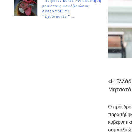
''Λειράτες κότες''-Η απάντησή
μου στους κακόβουλους
ΑΝΩΝΥΜΟΥΣ
''Σχολιαστές.''....
«Η Ελλάδ
Μητσοτάκ
Ο πρόεδρο
παραιτήθηκ
κυβερνητικ
συμπολιτών