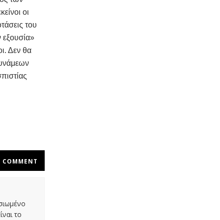
κείνοι οι
οτάσεις του
 εξουσία»
ι. Δεν θα
δυνάμεων
σπιστίας
COMMENT
οσιωμένο
ίναι το