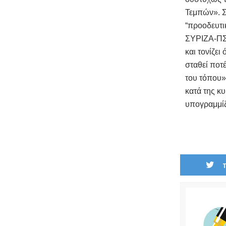
Τεμπών». Σχ
“προοδευτι
ΣΥΡΙΖΑ-ΠΣ 
και τονίζε
σταθεί ποτ
του τόπου»
κατά της κ
υπογραμμίζ