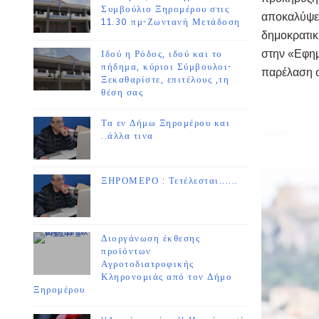
Συμβούλιο Ξηρομέρου στις
αποκαλύψει
11.30 πμ-Ζωντανή Μετάδοση
δημοκρατικ
στην «Εφημ
Ιδού η Ρόδος, ιδού και το
πήδημα, κύριοι Σύμβουλοι-
παρέλαση σ
Ξεκαθαρίστε, επιτέλους ,τη
θέση σας
Τα εν Δήμω Ξηρομέρου και
..άλλα τινα
ΞΗΡΟΜΕΡΟ : Τετέλεσται......
Διοργάνωση έκθεσης
προϊόντων
Αγροτοδιατροφικής
Κληρονομιάς από τον Δήμο
Ξηρομέρου