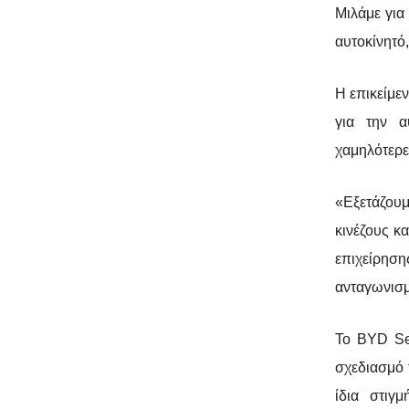
Μιλάμε για
αυτοκίνητό
Η επικείμε
για την α
χαμηλότερε
«Εξετάζου
κινέζους κ
επιχείρηση
ανταγωνισμ
Το BYD Sea
σχεδιασμό τ
ίδια στιγ