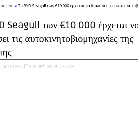
belled
Το BYD Seagull των €10.000 έρχεται να διαλύσει τις αυτοκινητο
D Seagull των €10.000 έρχεται ν
σει τις αυτοκινητοβιομηχανίες της
πης
υ Ξηρομέρου
Κυριακή, Μαΐου 26, 2024