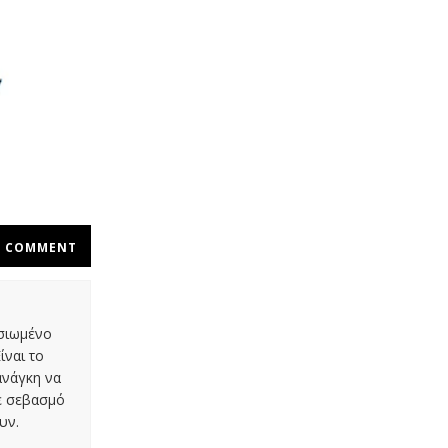
COMMENT
οσιωμένο
ίναι το
ανάγκη να
με σεβασμό
υν.