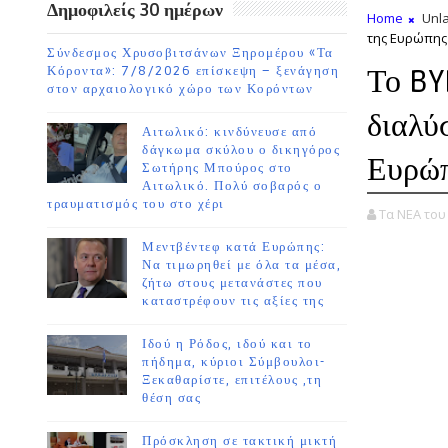
Δημοφιλείς 30 ημέρων
Home
Unla
της Ευρώπης
Σύνδεσμος Χρυσοβιτσάνων Ξηρομέρου «Τα
Το BY
Κόροντα»: 7/8/2026 επίσκεψη – ξενάγηση
στον αρχαιολογικό χώρο των Κορόντων
διαλύ
Αιτωλικό: κινδύνευσε από
δάγκωμα σκύλου ο δικηγόρος
Ευρώ
Σωτήρης Μπούρος στο
Αιτωλικό. Πολύ σοβαρός ο
τραυματισμός του στο χέρι
Τα ΝΕΑ το
Μεντβέντεφ κατά Ευρώπης:
Να τιμωρηθεί με όλα τα μέσα,
ζήτω στους μετανάστες που
καταστρέφουν τις αξίες της
Ιδού η Ρόδος, ιδού και το
πήδημα, κύριοι Σύμβουλοι-
Ξεκαθαρίστε, επιτέλους ,τη
θέση σας
Πρόσκληση σε τακτική μικτή