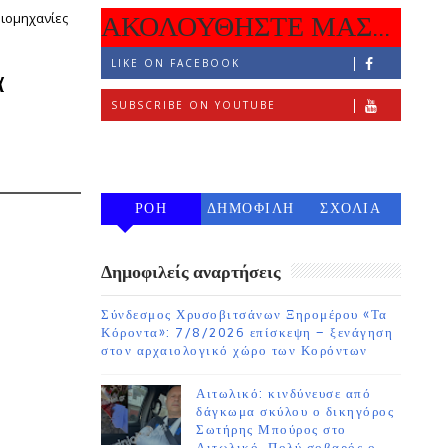
βιομηχανίες
ΑΚΟΛΟΥΘΗΣΤΕ ΜΑΣ...
LIKE ON FACEBOOK
α
SUBSCRIBE ON YOUTUBE
FOLLOW ON INSTAGRAM
ΡΟΗ
ΔΗΜΟΦΙΛΗ
ΣΧΟΛΙΑ
7 ΗΜΕΡΩΝ
Δημοφιλείς αναρτήσεις
Σύνδεσμος Χρυσοβιτσάνων Ξηρομέρου «Τα
Κόροντα»: 7/8/2026 επίσκεψη – ξενάγηση
στον αρχαιολογικό χώρο των Κορόντων
Αιτωλικό: κινδύνευσε από
δάγκωμα σκύλου ο δικηγόρος
Σωτήρης Μπούρος στο