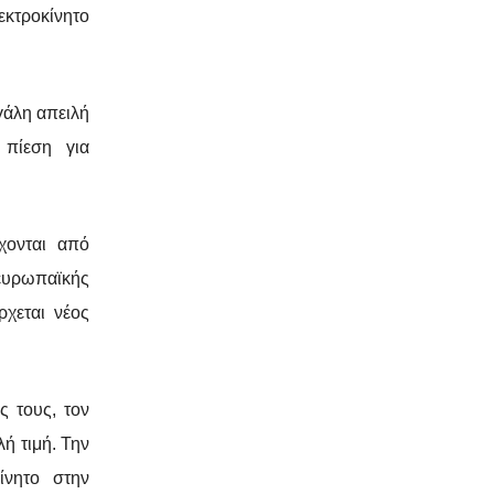
εκτροκίνητο
γάλη απειλή
 πίεση για
χονται από
 ευρωπαϊκής
ρχεται νέος
ς τους, τον
λή τιμή. Την
ίνητο στην