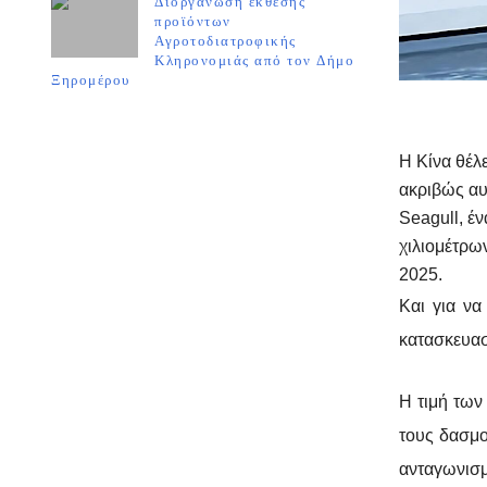
Διοργάνωση έκθεσης
προϊόντων
Αγροτοδιατροφικής
Κληρονομιάς από τον Δήμο
Ξηρομέρου
Η Κίνα θέλε
ακριβώς αυ
Seagull, έ
χιλιομέτρω
2025.
Και για να
κατασκευασ
Η τιμή των
τους δασμο
ανταγωνισ