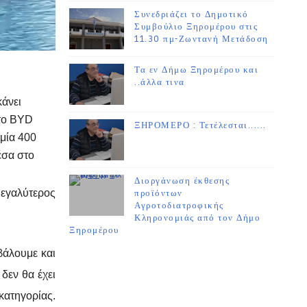
Συνεδριάζει το Δημοτικό
Συμβούλιο Ξηρομέρου στις
11.30 πμ-Ζωντανή Μετάδοση
Τα εν Δήμω Ξηρομέρου και
..άλλα τινα
κάνει
 το BYD
ΞΗΡΟΜΕΡΟ : Τετέλεσται......
ομία 400
έσα στο
Διοργάνωση έκθεσης
μεγαλύτερος
προϊόντων
Αγροτοδιατροφικής
Κληρονομιάς από τον Δήμο
Ξηρομέρου
βάλουμε και
δεν θα έχει
ατηγορίας.