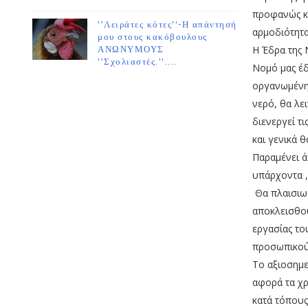
προφανώς κά
''Λειράτες κότες''-Η απάντησή
αρμοδιότητα
μου στους κακόβουλους
Η Έδρα της 
ΑΝΩΝΥΜΟΥΣ
''Σχολιαστές.''....
Νομό μας έδρ
οργανωμένη 
νερό, θα λε
διενεργεί τ
και γενικά θ
Παραμένει ά
υπάρχοντα ,
Θα πλαισιω
αποκλεισθού
εργασίας το
προσωπικού ε
Το αξιοσημε
αφορά τα χρ
κατά τόπου