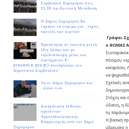
Συμβούλιο Ξηρομέρου στις
11.30 πμ-Ζωντανή Μετάδοση
Ο Δήμος Ξηρομέρου θα
τηρήσει τα νόμιμα για , τυχόν,
οφειλές των αιρετών
Γράφει-Σχ
Πρόσκληση σε τακτική μικτή
ο ΘΩΜΑΣ 
(δια ζώσης και με
Συνταρακτικ
τηλεδιάσκεψη μέσω του
πόσιμου νερ
συστήματος e-
presence.gov.gr) συνεδρίασης του
καταρτίσει,
Δημοτικού Συμβουλίου
να ψηφισθεί
Σχετικές αν
Τα εν Δήμω Ξηρομέρου και
..άλλα τινα
δημοσιογρα
Στόχος και 
ύδατος, η δ
Διοργάνωση έκθεσης
προϊόντων
τις παράνομ
Αγροτοδιατροφικής
Η βασική πρ
Κληρονομιάς από τον Δήμο
Ξηρομέρου
ύδρευσης η 