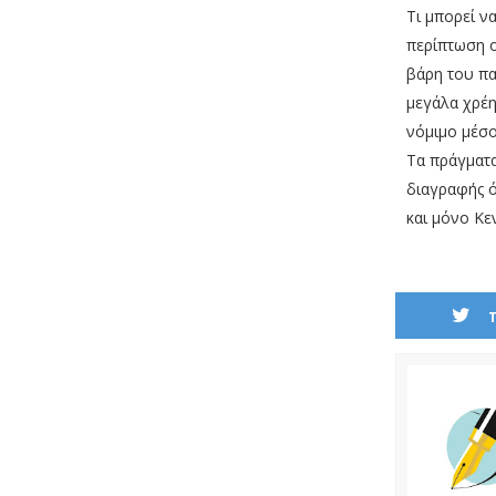
Τι μπορεί ν
περίπτωση ο
βάρη του πα
μεγάλα χρέη
νόμιμο μέσο
Τα πράγματα
διαγραφής ό
και μόνο Κε