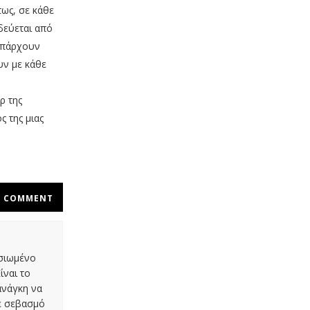
τως, σε κάθε
δεύεται από
 υπάρχουν
υν με κάθε
ρ της
 της μιας
COMMENT
οσιωμένο
ίναι το
ανάγκη να
με σεβασμό