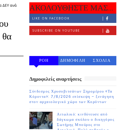
α ΔΕΥ ανά
ΑΚΟΛΟΥΘΗΣΤΕ ΜΑΣ...
LIKE ON FACEBOOK
του
SUBSCRIBE ON YOUTUBE
 θα
FOLLOW ON INSTAGRAM
ΡΟΗ
ΔΗΜΟΦΙΛΗ
ΣΧΟΛΙΑ
7 ΗΜΕΡΩΝ
Δημοφιλείς αναρτήσεις
Σύνδεσμος Χρυσοβιτσάνων Ξηρομέρου «Τα
Κόροντα»: 7/8/2026 επίσκεψη – ξενάγηση
στον αρχαιολογικό χώρο των Κορόντων
Αιτωλικό: κινδύνευσε από
δάγκωμα σκύλου ο δικηγόρος
Σωτήρης Μπούρος στο