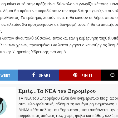
α σημαίνει αυτό στην πράξη είναι δύσκολο να γνωρίζει κάποιος. Πάν
ι Δήμοι θα πρέπει να παραδώσουν την αρμοδιότητα χωρίς να συνο
ρελθόντος. Το ερώτημα, λοιπόν είναι τι θα κάνουν οι Δήμοι όπου
 οφειλετών; Θα προχωρήσουν σε διαγραφή τους, ή θα τα απαιτήσο
ν ;
 λοιπόν είναι πολύ δύσκολα, εκτός και εάν η κυβέρνηση ταχθεί υπέ
λων των χρεών, προκειμένου να λειτουργήσει ο καινούργιος θεσμός
ντρικής Υπηρεσίας Ύδρευσης ανά νομό.
TWEET
SHARE
PIN IT
Εμείς...Τα ΝΕΑ του Ξηρομέρου
ΤΑ ΝΕΑ του Ξηρομέρου είναι ένα ενημερωτικό blog, αφ
στην Πλουραλιστική, αδέσμευτη και έγκυρη ενημέρωση. Ε
ΒΗΜΑ κάθε πολίτη του Ξηρομέρου, που αισθάνεται την 
εκφράσει τις απόψεις του, χωρίς φόβο και πάθος, αλλά 