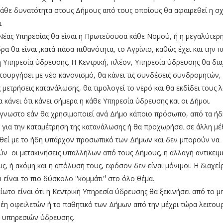
θε δυνατότητα στους Δήμους από τους οποίους θα αφαιρεθεί η σχ
.
Νέας Υπηρεσίας θα είναι η Πρωτεύουσα κάθε Νομού, ή η μεγαλύτερη
α θα είναι ,κατά πάσα πιθανότητα, το Αγρίνιο, καθώς έχει και την π
Υπηρεσία ύδρευσης. Η Κεντρική, πλέον, Υπηρεσία ύδρευσης θα διαχ
ιτουργήσει με νέο κανονισμό, θα κάνει τις συνδέσεις συνδρομητών,
ις μετρήσεις κατανάλωσης, θα τιμολογεί το νερό και θα εκδίδει τους
α κάνει ότι κάνει σήμερα η κάθε Υπηρεσία ύδρευσης και οι Δήμοι.
γνωστο εάν θα χρησιμοποιεί ανά Δήμο κάποιο πρόσωπο, από τα ήδ
 για την καταμέτρηση της κατανάλωσης ή θα προχωρήσει σε άλλη μ
θεί με το ήδη υπάρχον προσωπικό των Δήμων και δεν μπορούν να
ν οι μετακινήσεις υπαλλήλων από τους Δήμους, η αλλαγή αντικει
υς, ή ακόμη και η απόλυσή τους, εφόσον δεν είναι μόνιμοι. Η διαχεί
ίναι το πιο δύσκολο ''κομμάτι΄'' στο όλο θέμα.
ίωτο είναι ότι η Κεντρική Υπηρεσία ύδρευσης θα ξεκινήσει από το μ
έη οφειλετών ή το παθητικό των Δήμων από την μέχρι τώρα λειτου
ς υπηρεσιών ύδρευσης.