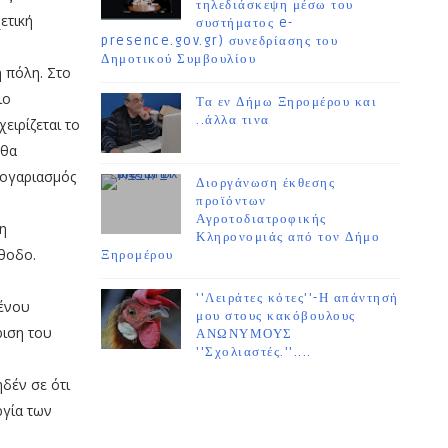
τηλεδιάσκεψη μέσω του
ετική
συστήματος e-
presence.gov.gr) συνεδρίασης του
Δημοτικού Συμβουλίου
 πόλη. Στο
ιο
Τα εν Δήμω Ξηρομέρου και
..άλλα τινα
ειρίζεται το
 θα
 λογαριασμός
Διοργάνωση έκθεσης
προϊόντων
Αγροτοδιατροφικής
η
Κληρονομιάς από τον Δήμο
έθοδο.
Ξηρομέρου
''Λειράτες κότες''-Η απάντησή
μένου
μου στους κακόβουλους
ριση του
ΑΝΩΝΥΜΟΥΣ
''Σχολιαστές.''....
ηδέν σε ότι
ργία των