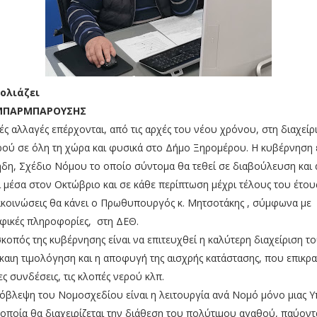
ολιάζει
ΜΠΑΡΜΠΑΡΟΥΣΗΣ
ές αλλαγές επέρχονται, από τις αρχές του νέου χρόνου, στη διαχείρ
ού σε όλη τη χώρα και φυσικά στο Δήμο Ξηρομέρου. Η κυβέρνηση 
 ήδη, Σχέδιο Νόμου το οποίο σύντομα θα τεθεί σε διαβούλευση και 
 μέσα στον Οκτώβριο και σε κάθε περίπτωση μέχρι τέλους του έτους
ακοινώσεις θα κάνει ο Πρωθυπουργός κ. Μητσοτάκης , σύμφωνα με
φικές πληροφορίες, στη ΔΕΘ.
σκοπός της κυβέρνησης είναι να επιτευχθεί η καλύτερη διαχείριση τ
ίκαιη τιμολόγηση και η αποφυγή της αισχρής κατάστασης, που επικρα
ες συνδέσεις, τις κλοπές νερού κλπ.
όβλεψη του Νομοσχεδίου είναι η λειτουργία ανά Νομό μόνο μιας Υ
οποία θα διαχειρίζεται την διάθεση του πολύτιμου αγαθού, παύοντ