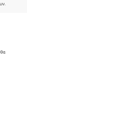
υν.
 θα