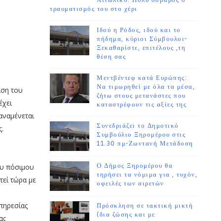
Αιτωλικό. Πολύ σοβαρός ο
τραυματισμός του στο χέρι
Ιδού η Ρόδος, ιδού και το
πήδημα, κύριοι Σύμβουλοι-
Ξεκαθαρίστε, επιτέλους ,τη
θέση σας
Μεντβέντεφ κατά Ευρώπης:
Να τιμωρηθεί με όλα τα μέσα,
ιση του
ζήτω στους μετανάστες που
έχει
καταστρέφουν τις αξίες της
αναμένεται
Συνεδριάζει το Δημοτικό
.
Συμβούλιο Ξηρομέρου στις
11.30 πμ-Ζωντανή Μετάδοση
Ο Δήμος Ξηρομέρου θα
ου πόσιμου
τηρήσει τα νόμιμα για , τυχόν,
τεί τώρα με
οφειλές των αιρετών
πηρεσίας
Πρόσκληση σε τακτική μικτή
(δια ζώσης και με
ας