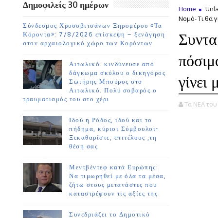
Δημοφιλείς 30 ημέρων
Home
Unla
Νομό- Τι θα γ
Σύνδεσμος Χρυσοβιτσάνων Ξηρομέρου «Τα
Συντα
Κόροντα»: 7/8/2026 επίσκεψη – ξενάγηση
στον αρχαιολογικό χώρο των Κορόντων
πόσιμ
Αιτωλικό: κινδύνευσε από
δάγκωμα σκύλου ο δικηγόρος
γίνει 
Σωτήρης Μπούρος στο
Αιτωλικό. Πολύ σοβαρός ο
τραυματισμός του στο χέρι
Τα ΝΕΑ το
Ιδού η Ρόδος, ιδού και το
πήδημα, κύριοι Σύμβουλοι-
Ξεκαθαρίστε, επιτέλους ,τη
θέση σας
Μεντβέντεφ κατά Ευρώπης:
Να τιμωρηθεί με όλα τα μέσα,
ζήτω στους μετανάστες που
καταστρέφουν τις αξίες της
Συνεδριάζει το Δημοτικό