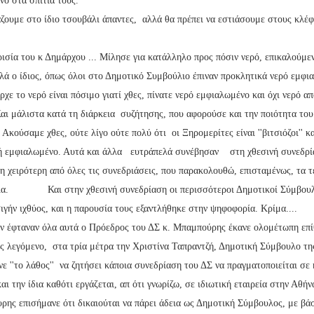
νο στα σπίτια τους.
ζουμε στο ίδιο τσουβάλι άπαντες, αλλά θα πρέπει να εστιάσουμε στους κλέφ
ισία του κ Δημάρχου ... Μίλησε για κατάλληλο προς πόσιν νερό, επικαλούμεν
λά ο ίδιος, όπως όλοι στο Δημοτικό Συμβούλιο έπιναν προκλητικά νερό εμφι
χε το νερό είναι πόσιμο γιατί χθες, πίνατε νερό εμφιαλωμένο και όχι νερό α
Και μάλιστα κατά τη διάρκεια συζήτησης, που αφορούσε και την ποιότητα 
 Ακούσαμε χθες, ούτε λίγο ούτε πολύ ότι οι Ξηρομερίτες είναι ''βιτσιόζοι'' κ
 ή εμφιαλωμένο. Αυτά και άλλα ευτράπελά συνέβησαν στη χθεσινή συνεδρί
η χειρότερη από όλες τις συνεδριάσεις, που παρακολουθώ, επισταμένως, τα τ
νια. Και στην χθεσινή συνεδρίαση οι περισσότεροι Δημοτικοί Σύμβουλο
ιγήν ιχθύος, και η παρουσία τους εξαντλήθηκε στην ψηφοφορία. Κρίμα....
ην έφταναν όλα αυτά ο Πρόεδρος του ΔΣ κ. Μπαμπούρης έκανε ολομέτωπη επί
ώς λεγόμενο, στα τρία μέτρα την Χριστίνα Ταπραντζή, Δημοτική Σύμβουλο τ
ανε ''το λάθος'' να ζητήσει κάποια συνεδρίαση του ΔΣ να πραγματοποιείται σε
αι την ίδια καθότι εργάζεται, απ ότι γνωρίζω, σε ιδιωτική εταιρεία στην Αθήν
ης επισήμανε ότι δικαιούται να πάρει άδεια ως Δημοτική Σύμβουλος, με βάσ