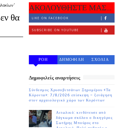
ακίων΄΄
ΑΚΟΛΟΥΘΗΣΤΕ ΜΑΣ...
εν θα
LIKE ON FACEBOOK
SUBSCRIBE ON YOUTUBE
FOLLOW ON INSTAGRAM
ΡΟΗ
ΔΗΜΟΦΙΛΗ
ΣΧΟΛΙΑ
7 ΗΜΕΡΩΝ
Δημοφιλείς αναρτήσεις
Σύνδεσμος Χρυσοβιτσάνων Ξηρομέρου «Τα
Κόροντα»: 7/8/2026 επίσκεψη – ξενάγηση
στον αρχαιολογικό χώρο των Κορόντων
Αιτωλικό: κινδύνευσε από
δάγκωμα σκύλου ο δικηγόρος
Σωτήρης Μπούρος στο