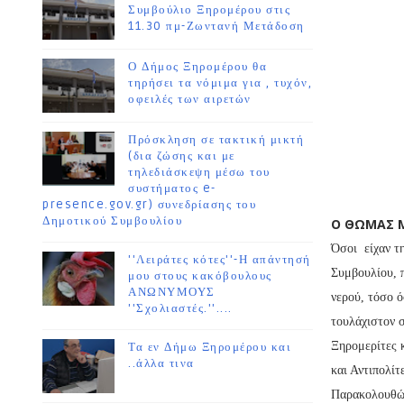
Συμβούλιο Ξηρομέρου στις
11.30 πμ-Ζωντανή Μετάδοση
Ο Δήμος Ξηρομέρου θα
τηρήσει τα νόμιμα για , τυχόν,
οφειλές των αιρετών
Πρόσκληση σε τακτική μικτή
(δια ζώσης και με
τηλεδιάσκεψη μέσω του
συστήματος e-
Γράφει
presence.gov.gr) συνεδρίασης του
Δημοτικού Συμβουλίου
Ο ΘΩΜΑ
Όσοι είχαν τ
''Λειράτες κότες''-Η απάντησή
Συμβουλίου, 
μου στους κακόβουλους
ΑΝΩΝΥΜΟΥΣ
νερού, τόσο ό
''Σχολιαστές.''....
τουλάχιστον 
Ξηρομερίτες κ
Τα εν Δήμω Ξηρομέρου και
..άλλα τινα
και Αντιπολίτ
Παρακολουθών