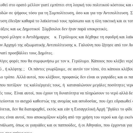
λυθεί στο ορατό μέλλον γιατί εμπίπτει στη λογική του πολιτικού κόστους και
ρδών σε ψήφους τόσο για τη Συμπολίτευση, όσο και για την Αντιπολίτευση. 
ευση έδειξαν καθαρά το λαϊκίστικό τους πρόσωπο και η όλη τακτική και οι το
τάξεις και ως Δημοτικοί Σύμβουλοι δεν ήταν παρά υποκριτικές.
νερού μίλησε ο Αντιδήμαρχος κ. Γερόλυμος και δέχθηκε τη σφοδρή και λαϊκ
ον Αρχηγό της αξιωματικής Αντιπολίτευσης κ. Γαλούνη που ζήτησε από τον Α
ιατί προσβάλλει τους Δημότες.
 λίγες φορές που θα συμφωνήσω με τον κ. Γερόλυμο. Κάποιος που κλέβει νερό,
 , ή κλέφτης ; Οι πάντες γνωρίζουμε, σε αυτόν τον τόπο, ότι κάποιοι κλέβου
λο τρόπο. Αλλά αυτοί, που κλέβουν, προφανώς δεν είναι οι γιαγιάδες και οι π
που ποτίζουν τις καλλιέργειές τους, ή καταναλώνουν μεγάλες ποσότητες νερ
ς τους. Είναι αυτοί, που έχουν τη δυνατότητα να πληρώσουν το νερό αλλά δε
λεύονται το αισχρό καθεστώς της ανομίας και ασυδοσίας, που έχει εδραιωθε
ίνεται, δεν θα διαταραχθεί, εκτός και εάν η Εισαγγελική Αρχή ''βγάλει το φίδι
τες είναι αυτοί, που αποκομίζουν κέρδη από την χρήση του νερού και όχι εκείν
νάλωση, όπως οι γιαγιάδες και οι παππούδες, ή οι Αθηναίοι, που έρχονται για