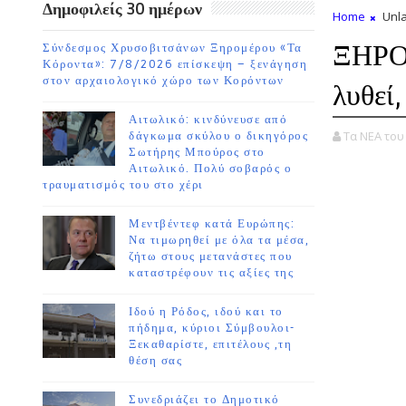
Δημοφιλείς 30 ημέρων
Home
Unla
ΞΗΡΟΜ
Σύνδεσμος Χρυσοβιτσάνων Ξηρομέρου «Τα
Κόροντα»: 7/8/2026 επίσκεψη – ξενάγηση
στον αρχαιολογικό χώρο των Κορόντων
λυθεί
Αιτωλικό: κινδύνευσε από
Τα ΝΕΑ το
δάγκωμα σκύλου ο δικηγόρος
Σωτήρης Μπούρος στο
Αιτωλικό. Πολύ σοβαρός ο
τραυματισμός του στο χέρι
Μεντβέντεφ κατά Ευρώπης:
Να τιμωρηθεί με όλα τα μέσα,
ζήτω στους μετανάστες που
καταστρέφουν τις αξίες της
Ιδού η Ρόδος, ιδού και το
πήδημα, κύριοι Σύμβουλοι-
Ξεκαθαρίστε, επιτέλους ,τη
θέση σας
Συνεδριάζει το Δημοτικό