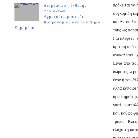
πρόκειται να 
Διοργάνωση έκθεσης
προϊόντων
συγκομιδή κε
Αγροτοδιατροφικής
και Αντιπολίτ
Κληρονομιάς από τον Δήμο
Ξηρομέρου
τους ως παρα
Για κλέφτες 
κριτική από τ
ανακαλέσει γ
Είναι από τις
δωρητής νερού
έναν ή τον άλ
αλλά κάποιοι 
δραστηριότητέ
γιατί εκμεταλ
και, καθώς φα
τρύπα''. Κλέφ
ελάχιστη κατα