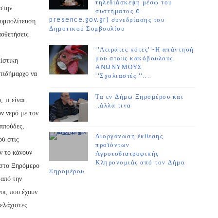
τηλεδιάσκεψη μέσω του
 στην
συστήματος e-
presence.gov.gr) συνεδρίασης του
Συμπολίτευση
Δημοτικού Συμβουλίου
ποθετήσεις
''Λειράτες κότες''-Η απάντησή
μου στους κακόβουλους
ίστικη
ΑΝΩΝΥΜΟΥΣ
ντιδήμαρχο να
''Σχολιαστές.''....
Τα εν Δήμω Ξηρομέρου και
 τι είναι
..άλλα τινα
ν νερό με τον
αππούδες,
Διοργάνωση έκθεσης
ού στις
προϊόντων
ν το κάνουν
Αγροτοδιατροφικής
Κληρονομιάς από τον Δήμο
ί στο Ξηρόμερο
Ξηρομέρου
 από την
οι, που έχουν
 ελάχιστες