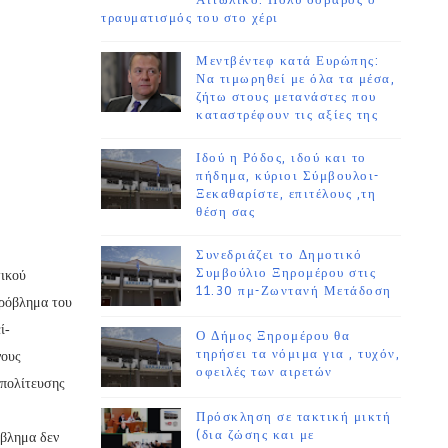
Αιτωλικό. Πολύ σοβαρός ο
τραυματισμός του στο χέρι
Μεντβέντεφ κατά Ευρώπης:
Να τιμωρηθεί με όλα τα μέσα,
ζήτω στους μετανάστες που
καταστρέφουν τις αξίες της
Ιδού η Ρόδος, ιδού και το
πήδημα, κύριοι Σύμβουλοι-
Ξεκαθαρίστε, επιτέλους ,τη
θέση σας
Συνεδριάζει το Δημοτικό
Συμβούλιο Ξηρομέρου στις
τικού
11.30 πμ-Ζωντανή Μετάδοση
πρόβλημα του
ί-
Ο Δήμος Ξηρομέρου θα
τηρήσει τα νόμιμα για , τυχόν,
νους
οφειλές των αιρετών
μπολίτευσης
Πρόσκληση σε τακτική μικτή
(δια ζώσης και με
όβλημα δεν