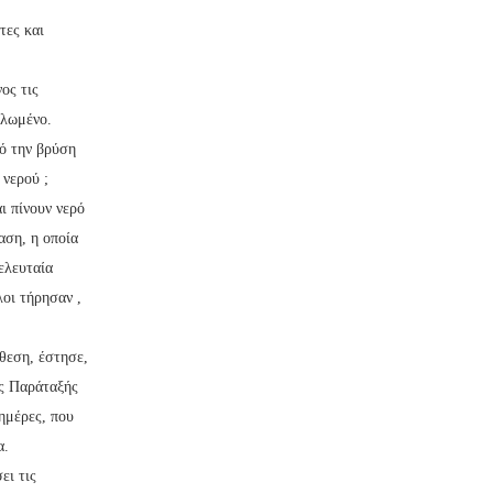
τες και
ος τις
αλωμένο.
πό την βρύση
του νερού ;
αι πίνουν νερό
αση, η οποία
ελευταία
ι τήρησαν ,
θεση, έστησε,
ης Παράταξής
 ημέρες, που
α.
ει τις