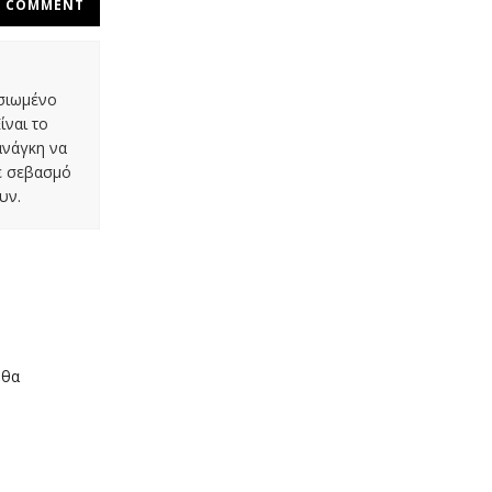
COMMENT
οσιωμένο
ίναι το
ανάγκη να
με σεβασμό
υν.
 θα