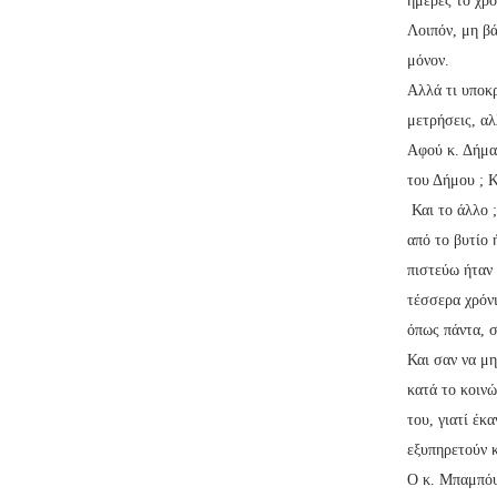
ημέρες το χρό
Λοιπόν, μη βά
μόνον.
Αλλά τι υποκρ
μετρήσεις, αλ
Αφού κ. Δήμαρ
του Δήμου ; 
Και το άλλο ;
από το βυτίο
πιστεύω ήταν 
τέσσερα χρό
όπως πάντα, σ
Και σαν να μ
κατά το κοιν
του, γιατί έκ
εξυπηρετούν κ
Ο κ. Μπαμπόυρ