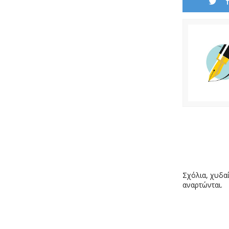
Σχόλια, χυδαί
αναρτώνται.