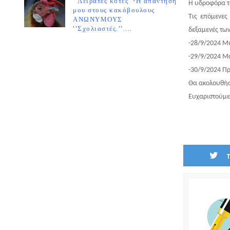
''Λειράτες κότες''-Η απάντησή
Η υδροφόρα το
μου στους κακόβουλους
Τις επόμενες
ΑΝΩΝΥΜΟΥΣ
''Σχολιαστές.''....
δεξαμενές τω
-28/9/2024 Μ
-29/9/2024 Μ
-30/9/2024 Π
Θα ακολουθήσο
Ευχαριστούμε