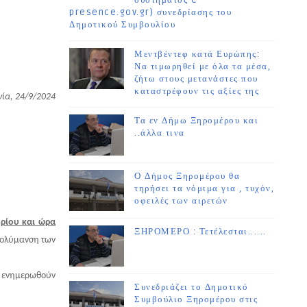
συστήματος e-
presence.gov.gr) συνεδρίασης του
Δημοτικού Συμβουλίου
Μεντβέντεφ κατά Ευρώπης:
Να τιμωρηθεί με όλα τα μέσα,
ζήτω στους μετανάστες που
καταστρέφουν τις αξίες της
ία, 24/9/2024
Τα εν Δήμω Ξηρομέρου και
..άλλα τινα
Ο Δήμος Ξηρομέρου θα
τηρήσει τα νόμιμα για , τυχόν,
οφειλές των αιρετών
βρίου και ώρα
ΞΗΡΟΜΕΡΟ : Τετέλεσται......
πολύμανση των
θα ενημερωθούν
Συνεδριάζει το Δημοτικό
Συμβούλιο Ξηρομέρου στις