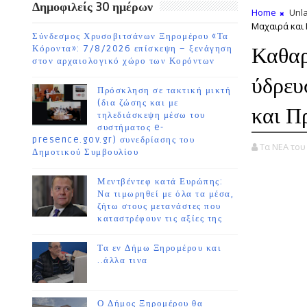
Δημοφιλείς 30 ημέρων
Home
Unla
Μαχαιρά και
Σύνδεσμος Χρυσοβιτσάνων Ξηρομέρου «Τα
Καθαρ
Κόροντα»: 7/8/2026 επίσκεψη – ξενάγηση
στον αρχαιολογικό χώρο των Κορόντων
ύδρευ
Πρόσκληση σε τακτική μικτή
(δια ζώσης και με
και Π
τηλεδιάσκεψη μέσω του
συστήματος e-
presence.gov.gr) συνεδρίασης του
Τα ΝΕΑ το
Δημοτικού Συμβουλίου
Μεντβέντεφ κατά Ευρώπης:
Να τιμωρηθεί με όλα τα μέσα,
ζήτω στους μετανάστες που
καταστρέφουν τις αξίες της
Τα εν Δήμω Ξηρομέρου και
..άλλα τινα
Ο Δήμος Ξηρομέρου θα