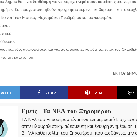
υ Δήμου θα είναι διαθέσιμη για να παρέχει νερό στους κατοίκους του χωριού
 ημέρες θα πραγματοποιηθούν προγραμματισμένοι καθαρισμοί και υπερχλ
ν Κοινοτήτων Μύτικα, Μαχαιρά και Προδρόμου και συγκεκριμένα:
ύτικας
αχαιρά
ρόδρομος
υν και νέες ανακοινώσεις και για τις υπόλοιπες κοινότητες εντός του Οκτωβρί
 για την κατανόηση.
ΕΚ ΤΟΥ ΔΗΜ
TWEET
SHARE
PIN IT
Εμείς...Τα ΝΕΑ του Ξηρομέρου
ΤΑ ΝΕΑ του Ξηρομέρου είναι ένα ενημερωτικό blog, αφ
στην Πλουραλιστική, αδέσμευτη και έγκυρη ενημέρωση. Ε
ΒΗΜΑ κάθε πολίτη του Ξηρομέρου, που αισθάνεται την 