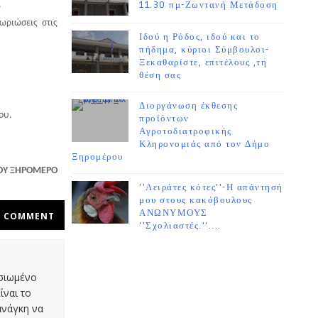
.
11.30 πμ-Ζωντανή Μετάδοση
ωριώσεις στις
Ιδού η Ρόδος, ιδού και το
πήδημα, κύριοι Σύμβουλοι-
Ξεκαθαρίστε, επιτέλους ,τη
θέση σας
Διοργάνωση έκθεσης
ου.
προϊόντων
Αγροτοδιατροφικής
Κληρονομιάς από τον Δήμο
Ξηρομέρου
ΟΥ ΞΗΡΟΜΕΡΟ
''Λειράτες κότες''-Η απάντησή
μου στους κακόβουλους
ΑΝΩΝΥΜΟΥΣ
COMMENT
''Σχολιαστές.''....
οσιωμένο
ίναι το
ανάγκη να