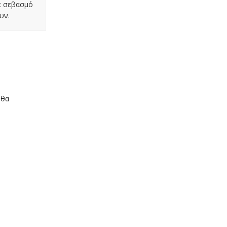
με σεβασμό
υν.
 θα