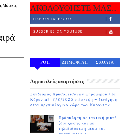
, Μύτικα,
ΑΚΟΛΟΥΘΗΣΤΕ ΜΑΣ...
LIKE ON FACEBOOK
SUBSCRIBE ON YOUTUBE
αιρά
FOLLOW ON INSTAGRAM
ΡΟΗ
ΔΗΜΟΦΙΛΗ
ΣΧΟΛΙΑ
7 ΗΜΕΡΩΝ
Δημοφιλείς αναρτήσεις
Σύνδεσμος Χρυσοβιτσάνων Ξηρομέρου «Τα
Κόροντα»: 7/8/2026 επίσκεψη – ξενάγηση
στον αρχαιολογικό χώρο των Κορόντων
Πρόσκληση σε τακτική μικτή
(δια ζώσης και με
τηλεδιάσκεψη μέσω του