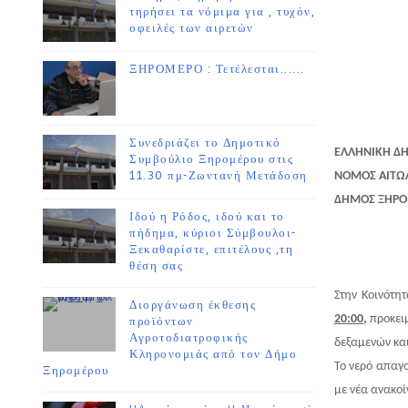
τηρήσει τα νόμιμα για , τυχόν,
οφειλές των αιρετών
ΞΗΡΟΜΕΡΟ : Τετέλεσται......
Συνεδριάζει το Δημοτικό
ΕΛΛΗΝΙΚΗ Δ
Συμβούλιο Ξηρομέρου στις
11.30 πμ-Ζωντανή Μετάδοση
ΝΟΜΟΣ ΑΙΤΩ
ΔΗΜΟΣ ΞΗΡ
Ιδού η Ρόδος, ιδού και το
πήδημα, κύριοι Σύμβουλοι-
Ξεκαθαρίστε, επιτέλους ,τη
θέση σας
Στην Κοινότη
Διοργάνωση έκθεσης
20:00,
προκει
προϊόντων
Αγροτοδιατροφικής
δεξαμενών και
Κληρονομιάς από τον Δήμο
Το νερό απαγο
Ξηρομέρου
με νέα ανακοί