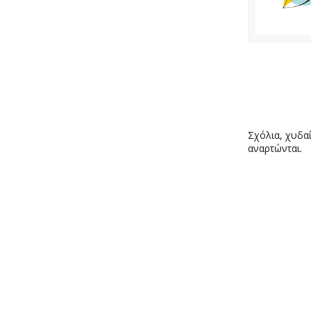
Σχόλια, χυδαί
αναρτώνται.