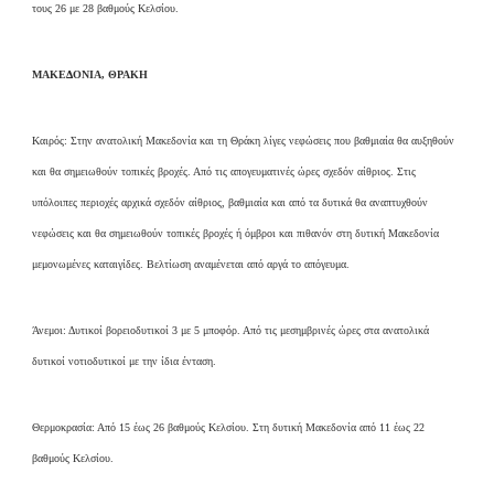
τους 26 με 28 βαθμούς Κελσίου.
ΜΑΚΕΔΟΝΙΑ, ΘΡΑΚΗ
Καιρός: Στην ανατολική Μακεδονία και τη Θράκη λίγες νεφώσεις που βαθμιαία θα αυξηθούν
και θα σημειωθούν τοπικές βροχές. Από τις απογευματινές ώρες σχεδόν αίθριος. Στις
υπόλοιπες περιοχές αρχικά σχεδόν αίθριος, βαθμιαία και από τα δυτικά θα αναπτυχθούν
νεφώσεις και θα σημειωθούν τοπικές βροχές ή όμβροι και πιθανόν στη δυτική Μακεδονία
μεμονωμένες καταιγίδες. Βελτίωση αναμένεται από αργά το απόγευμα.
Άνεμοι: Δυτικοί βορειοδυτικοί 3 με 5 μποφόρ. Από τις μεσημβρινές ώρες στα ανατολικά
δυτικοί νοτιοδυτικοί με την ίδια ένταση.
Θερμοκρασία: Από 15 έως 26 βαθμούς Κελσίου. Στη δυτική Μακεδονία από 11 έως 22
βαθμούς Κελσίου.