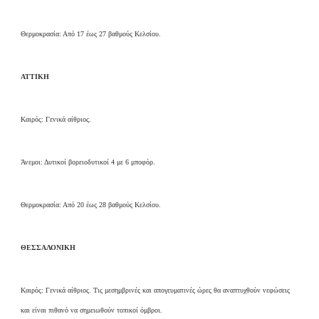
Θερμοκρασία: Από 17 έως 27 βαθμούς Κελσίου.
ΑΤΤΙΚΗ
Καιρός: Γενικά αίθριος.
Άνεμοι: Δυτικοί βορειοδυτικοί 4 με 6 μποφόρ.
Θερμοκρασία: Από 20 έως 28 βαθμούς Κελσίου.
ΘΕΣΣΑΛΟΝΙΚΗ
Καιρός: Γενικά αίθριος. Τις μεσημβρινές και απογευματινές ώρες θα αναπτυχθούν νεφώσεις
και είναι πιθανό να σημειωθούν τοπικοί όμβροι.