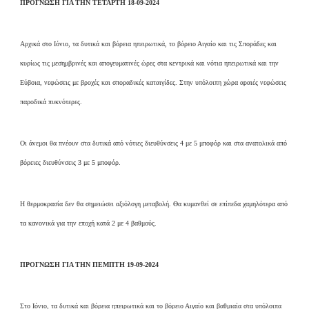
ΠΡΟΓΝΩΣΗ ΓΙΑ ΤΗΝ ΤΕΤΑΡΤΗ 18-09-2024
Αρχικά στο Ιόνιο, τα δυτικά και βόρεια ηπειρωτικά, το βόρειο Αιγαίο και τις Σποράδες και
κυρίως τις μεσημβρινές και απογευματινές ώρες στα κεντρικά και νότια ηπειρωτικά και την
Εύβοια, νεφώσεις με βροχές και σποραδικές καταιγίδες. Στην υπόλοιπη χώρα αραιές νεφώσεις
παροδικά πυκνότερες.
Οι άνεμοι θα πνέουν στα δυτικά από νότιες διευθύνσεις 4 με 5 μποφόρ και στα ανατολικά από
βόρειες διευθύνσεις 3 με 5 μποφόρ.
Η θερμοκρασία δεν θα σημειώσει αξιόλογη μεταβολή. Θα κυμανθεί σε επίπεδα χαμηλότερα από
τα κανονικά για την εποχή κατά 2 με 4 βαθμούς.
ΠΡΟΓΝΩΣΗ ΓΙΑ ΤΗΝ ΠΕΜΠΤΗ 19-09-2024
Στο Ιόνιο, τα δυτικά και βόρεια ηπειρωτικά και το βόρειο Αιγαίο και βαθμιαία στα υπόλοιπα