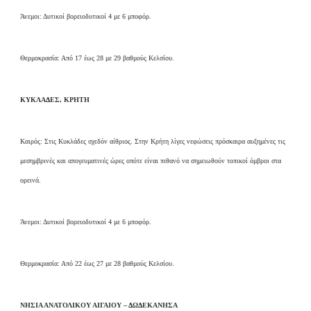
Άνεμοι: Δυτικοί βορειοδυτικοί 4 με 6 μποφόρ.
Θερμοκρασία: Από 17 έως 28 με 29 βαθμούς Κελσίου.
ΚΥΚΛΑΔΕΣ, ΚΡΗΤΗ
Καιρός: Στις Κυκλάδες σχεδόν αίθριος. Στην Κρήτη λίγες νεφώσεις πρόσκαιρα αυξημένες τις
μεσημβρινές και απογευματινές ώρες οπότε είναι πιθανό να σημειωθούν τοπικοί όμβροι στα
ορεινά.
Άνεμοι: Δυτικοί βορειοδυτικοί 4 με 6 μποφόρ.
Θερμοκρασία: Από 22 έως 27 με 28 βαθμούς Κελσίου.
ΝΗΣΙΑ ΑΝΑΤΟΛΙΚΟΥ ΑΙΓΑΙΟΥ – ΔΩΔΕΚΑΝΗΣΑ