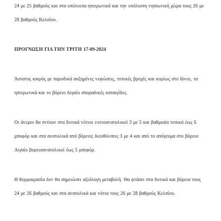
24 με 25 βαθμούς και στα υπόλοιπα ηπειρωτικά και την υπόλοιπη νησιωτική χώρα τους 26 με
28 βαθμούς Κελσίου.
ΠΡΟΓΝΩΣΗ ΓΙΑ ΤΗΝ ΤΡΙΤΗ 17-09-2024
Άστατος καιρός με παροδικά αυξημένες νεφώσεις, τοπικές βροχές και κυρίως στο Ιόνιο, τα
ηπειρωτικά και το βόρειο Αιγαίο σποραδικές καταιγίδες.
Οι άνεμοι θα πνέουν στα δυτικά νότιοι νοτιοανατολικοί 3 με 5 και βαθμιαία τοπικά έως 6
μποφόρ και στα ανατολικά από βόρειες διευθύνσεις 3 με 4 και από το απόγευμα στο βόρειο
Αιγαίο βορειοανατολικοί έως 5 μποφόρ.
Η θερμοκρασία δεν θα σημειώσει αξιόλογη μεταβολή. Θα φτάσει στα δυτικά και βόρεια τους
24 με 26 βαθμούς και στα ανατολικά και νότια τους 26 με 28 βαθμούς Κελσίου.