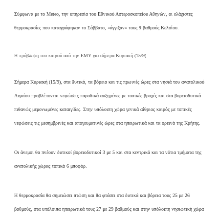
Σύμφωνα με το Meteo, την υπηρεσία του Εθνικού Αστεροσκοπείου Αθηνών, οι ελάχιστες
θερμοκρασίες που καταγράφηκαν το Σάββατο, «άγγιξαν» τους 9 βαθμούς Κελσίου.
Η πρόβλεψη του καιρού από την ΕΜΥ για σήμερα Κυριακή (15/9)
Σήμερα Κυριακή (15/9), στα δυτικά, τα βόρεια και τις πρωινές ώρες στα νησιά του ανατολικού
Αιγαίου προβλέπονται νεφώσεις παροδικά αυξημένες με τοπικές βροχές και στα βορειοδυτικά
πιθανώς μεμονωμένες καταιγίδες. Στην υπόλοιπη χώρα γενικά αίθριος καιρός με τοπικές
νεφώσεις τις μεσημβρινές και απογευματινές ώρες στα ηπειρωτικά και τα ορεινά της Κρήτης.
Οι άνεμοι θα πνέουν δυτικοί βορειοδυτικοί 3 με 5 και στα κεντρικά και τα νότια τμήματα της
ανατολικής χώρας τοπικά 6 μποφόρ.
Η θερμοκρασία θα σημειώσει πτώση και θα φτάσει στα δυτικά και βόρεια τους 25 με 26
βαθμούς, στα υπόλοιπα ηπειρωτικά τους 27 με 29 βαθμούς και στην υπόλοιπη νησιωτική χώρα