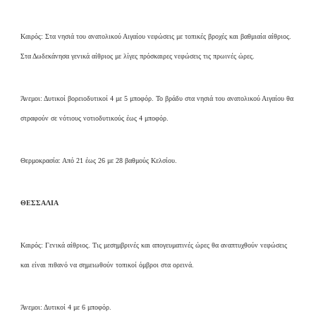
Καιρός: Στα νησιά του ανατολικού Αιγαίου νεφώσεις με τοπικές βροχές και βαθμιαία αίθριος.
Στα Δωδεκάνησα γενικά αίθριος με λίγες πρόσκαιρες νεφώσεις τις πρωινές ώρες.
Άνεμοι: Δυτικοί βορειοδυτικοί 4 με 5 μποφόρ. Το βράδυ στα νησιά του ανατολικού Αιγαίου θα
στραφούν σε νότιους νοτιοδυτικούς έως 4 μποφόρ.
Θερμοκρασία: Από 21 έως 26 με 28 βαθμούς Κελσίου.
ΘΕΣΣΑΛΙΑ
Καιρός: Γενικά αίθριος. Τις μεσημβρινές και απογευματινές ώρες θα αναπτυχθούν νεφώσεις
και είναι πιθανό να σημειωθούν τοπικοί όμβροι στα ορεινά.
Άνεμοι: Δυτικοί 4 με 6 μποφόρ.