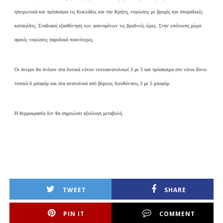
ηπειρωτικά και πρόσκαιρα τις Κυκλάδες και την Κρήτη, νεφώσεις με βροχές και σποραδικές
καταιγίδες. Σταδιακή εξασθένηση των φαινομένων τις βραδινές ώρες. Στην υπόλοιπη χώρα
αραιές νεφώσεις παροδικά πυκνότερες.
Οι άνεμοι θα πνέουν στα δυτικά νότιοι νοτιοανατολικοί 3 με 5 και πρόσκαιρα στο νότιο Ιόνιο
τοπικά 6 μποφόρ και στα ανατολικά από βόρειες διευθύνσεις 3 με 5 μποφόρ.
Η θερμοκρασία δεν θα σημειώσει αξιόλογη μεταβολή.
TWEET
SHARE
PIN IT
COMMENT