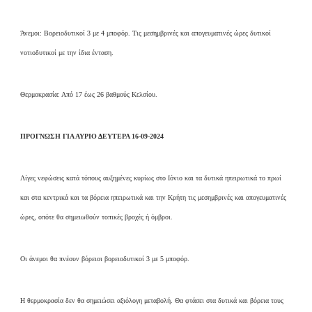
Άνεμοι: Βορειοδυτικοί 3 με 4 μποφόρ. Τις μεσημβρινές και απογευματινές ώρες δυτικοί
νοτιοδυτικοί με την ίδια ένταση.
Θερμοκρασία: Από 17 έως 26 βαθμούς Κελσίου.
ΠΡΟΓΝΩΣΗ ΓΙΑ ΑΥΡΙΟ ΔΕΥΤΕΡΑ 16-09-2024
Λίγες νεφώσεις κατά τόπους αυξημένες κυρίως στο Ιόνιο και τα δυτικά ηπειρωτικά το πρωί
και στα κεντρικά και τα βόρεια ηπειρωτικά και την Κρήτη τις μεσημβρινές και απογευματινές
ώρες, οπότε θα σημειωθούν τοπικές βροχές ή όμβροι.
Οι άνεμοι θα πνέουν βόρειοι βορειοδυτικοί 3 με 5 μποφόρ.
Η θερμοκρασία δεν θα σημειώσει αξιόλογη μεταβολή. Θα φτάσει στα δυτικά και βόρεια τους