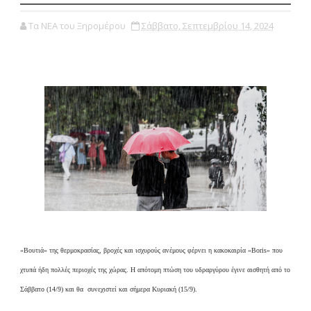
Τα ΝΕΑ του Ξηρομέρου
Σάββατο, Σεπτεμβρίου 14, 2024
«Βουτιά» της θερμοκρασίας, βροχές και ισχυρούς ανέμους φέρνει η κακοκαιρία «Boris» που
χτυπά ήδη πολλές περιοχές της χώρας. Η απότομη πτώση του υδραργύρου έγινε αισθητή από το
Σάββατο (14/9) και θα συνεχιστεί και σήμερα Κυριακή (15/9).