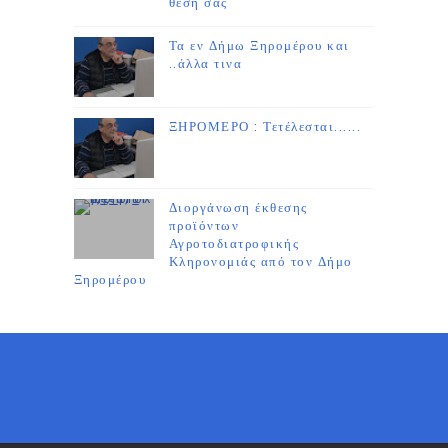
θέση σας
Τα εν Δήμω Ξηρομέρου και
..άλλα τινα
ΞΗΡΟΜΕΡΟ : Τετέλεσται......
Διοργάνωση έκθεσης
προϊόντων
Αγροτοδιατροφικής
Κληρονομιάς από τον Δήμο
Ξηρομέρου