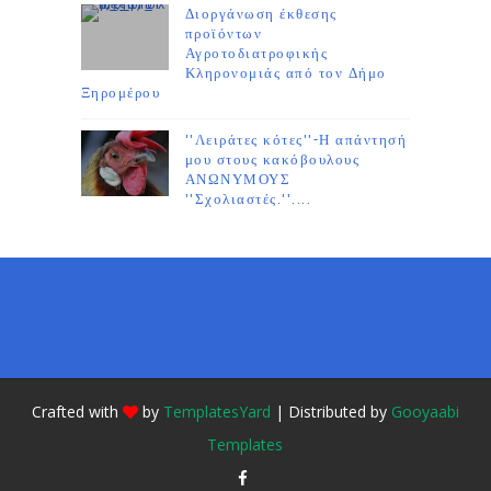
Διοργάνωση έκθεσης
προϊόντων
Αγροτοδιατροφικής
Κληρονομιάς από τον Δήμο
Ξηρομέρου
''Λειράτες κότες''-Η απάντησή
μου στους κακόβουλους
ΑΝΩΝΥΜΟΥΣ
''Σχολιαστές.''....
Crafted with
by
TemplatesYard
| Distributed by
Gooyaabi
Templates