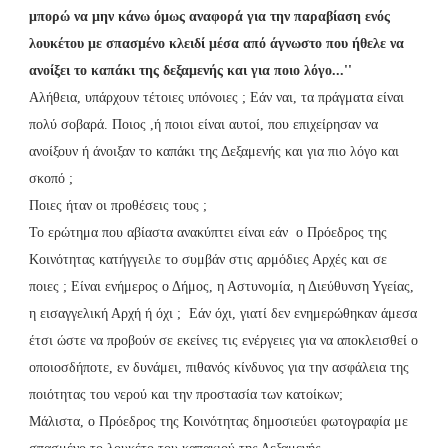
μπορώ να μην κάνω όμως αναφορά για την παραβίαση ενός
λουκέτου με σπασμένο κλειδί μέσα από άγνωστο που ήθελε να
ανοίξει το καπάκι της δεξαμενής και για ποιο λόγο...''
Αλήθεια, υπάρχουν τέτοιες υπόνοιες ; Εάν ναι, τα πράγματα είναι
πολύ σοβαρά. Ποιος ,ή ποιοι είναι αυτοί, που επιχείρησαν να
ανοίξουν ή άνοιξαν το καπάκι της Δεξαμενής και για πιο λόγο και
σκοπό ;
Ποιες ήταν οι προθέσεις τους ;
Το ερώτημα που αβίαστα ανακύπτει είναι εάν ο Πρόεδρος της
Κοινότητας κατήγγειλε το συμβάν στις αρμόδιες Αρχές και σε
ποιες ; Είναι ενήμερος ο Δήμος, η Αστυνομία, η Διεύθυνση Υγείας,
η εισαγγελική Αρχή ή όχι ; Εάν όχι, γιατί δεν ενημερώθηκαν άμεσα
έτσι ώστε να προβούν σε εκείνες τις ενέργειες για να αποκλεισθεί ο
οποιοσδήποτε, εν δυνάμει, πιθανός κίνδυνος για την ασφάλεια της
ποιότητας του νερού και την προστασία των κατοίκων;
Μάλιστα, ο Πρόεδρος της Κοινότητας δημοσιεύει φωτογραφία με