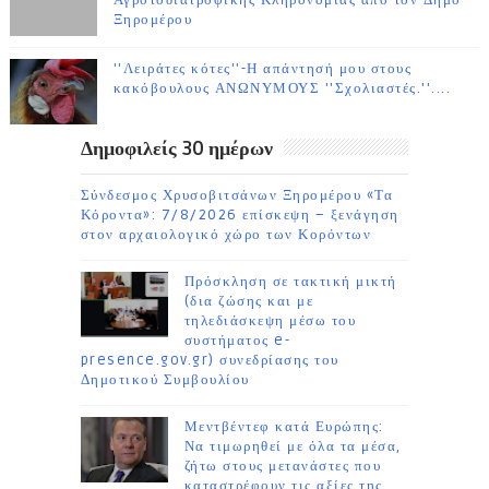
Αγροτοδιατροφικής Κληρονομιάς από τον Δήμο
Ξηρομέρου
''Λειράτες κότες''-Η απάντησή μου στους
κακόβουλους ΑΝΩΝΥΜΟΥΣ ''Σχολιαστές.''....
Δημοφιλείς 30 ημέρων
Σύνδεσμος Χρυσοβιτσάνων Ξηρομέρου «Τα
Κόροντα»: 7/8/2026 επίσκεψη – ξενάγηση
στον αρχαιολογικό χώρο των Κορόντων
Πρόσκληση σε τακτική μικτή
(δια ζώσης και με
τηλεδιάσκεψη μέσω του
συστήματος e-
presence.gov.gr) συνεδρίασης του
Δημοτικού Συμβουλίου
Μεντβέντεφ κατά Ευρώπης:
Να τιμωρηθεί με όλα τα μέσα,
ζήτω στους μετανάστες που
καταστρέφουν τις αξίες της