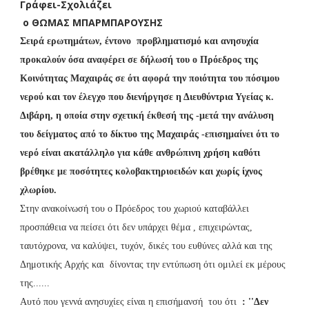
Γράφει-Σχολιάζει
ο ΘΩΜΑΣ ΜΠΑΡΜΠΑΡΟΥΣΗΣ
Σειρά ερωτημάτων, έντονο προβληματισμό και ανησυχία
προκαλούν όσα αναφέρει σε δήλωσή του ο Πρόεδρος της
Κοινότητας Μαχαιράς σε ότι αφορά την ποιότητα του πόσιμου
νερού και τον έλεγχο που διενήργησε η Διευθύντρια Υγείας κ.
Διβάρη, η οποία στην σχετική έκθεσή της -μετά την ανάλυση
του δείγματος από το δίκτυο της Μαχαιράς -επισημαίνει ότι το
νερό είναι ακατάλληλο για κάθε ανθρώπινη χρήση καθότι
βρέθηκε με ποσότητες κολοβακτηριοειδών και χωρίς ίχνος
χλωρίου.
Στην ανακοίνωσή του ο Πρόεδρος του χωριού καταβάλλει
προσπάθεια να πείσει ότι δεν υπάρχει θέμα , επιχειρώντας,
ταυτόχρονα, να καλύψει, τυχόν, δικές του ευθύνες αλλά και της
Δημοτικής Αρχής και δίνοντας την εντύπωση ότι ομιλεί εκ μέρους
της......
Αυτό που γεννά ανησυχίες είναι η επισήμανσή του ότι
: ''
Δεν