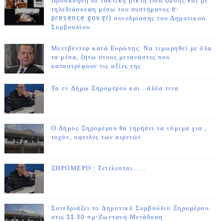
Πρόσκληση σε τακτική μικτή (δια ζώσης και με
τηλεδιάσκεψη μέσω του συστήματος e-
presence.gov.gr) συνεδρίασης του Δημοτικού
Συμβουλίου
Μεντβέντεφ κατά Ευρώπης: Να τιμωρηθεί με όλα
τα μέσα, ζήτω στους μετανάστες που
καταστρέφουν τις αξίες της
Τα εν Δήμω Ξηρομέρου και ..άλλα τινα
Ο Δήμος Ξηρομέρου θα τηρήσει τα νόμιμα για ,
τυχόν, οφειλές των αιρετών
ΞΗΡΟΜΕΡΟ : Τετέλεσται......
Συνεδριάζει το Δημοτικό Συμβούλιο Ξηρομέρου
στις 11.30 πμ-Ζωντανή Μετάδοση