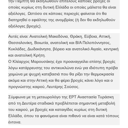
την Πέμπτη θα εκδηλωθούν επιτέλους κάποιες βροχές οι
οποίες κυρίως στη δυτική Ελλάδα οι οποίες μάλιστα θα είναι
αξιόλογες. Ωστόσο σε κάποιες περιοχές φαίνεται ότι θα
διατηρηθεί ο εφιάλτης της ανομβρίας (ή δεν θα εκδηλωθούν
αξιόλογες βροχές).
Αυτές είναι: Ανατολική Μακεδόνια, Θράκη, Εύβοια, Αττική,
Θεσσαλονίκη, Βοιωτία, ανατολική και Β/Α Πελοπόννησος,
Κυκλάδες, Δωδεκάνησα, βόρειο και ανατολικό Αιγαίο, κεντρική
και ανατολική Κρήτη.
Ο Κλέαρχος Μαρουσάκης έχει προαναγγείλει επίσης βροχές
λόγω κατάρρευσης του αντικυκλώνα ενώ για ιδιότυπη πρόβα
χειμώνα με ψυχρή κατεβασιά που θα ρίξει την θερμοκρασία
ακόμα και στην Αττική και θα φέρει βροχές κάνει λόγο και ο
προγνώστης καιρού, Λευτέρης Σούσος.
Σύμφωνα με τη μετεωρολόγο της ΕΡΤ Αναστασία Τυράσκη
από τη Δευτέρα σταδιακά προβλέπεται σημαντική μεταβολή
του καιρού, με βροχές και καταιγίδες κυρίως στη δυτική
Ελλάδα, όπου τα φαινόμενα είναι πιθανό να είναι κατά τόπους
έντονα.