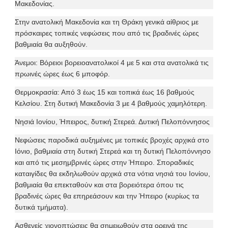
Μακεδονίας.
Στην ανατολική Μακεδονία και τη Θράκη γενικά αίθριος με
πρόσκαιρες τοπικές νεφώσεις που από τις βραδινές ώρες
βαθμιαία θα αυξηθούν.
Άνεμοι: Βόρειοι βορειοανατολικοί 4 με 5 και στα ανατολικά τις
πρωινές ώρες έως 6 μποφόρ.
Θερμοκρασία: Από 3 έως 15 και τοπικά έως 16 βαθμούς
Κελσίου. Στη δυτική Μακεδονία 3 με 4 βαθμούς χαμηλότερη.
Νησιά Ιονίου, Ήπειρος, δυτική Στερεά. Δυτική Πελοπόννησος
Νεφώσεις παροδικά αυξημένες με τοπικές βροχές αρχικά στο
Ιόνιο, βαθμιαία στη δυτική Στερεά και τη δυτική Πελοπόννησο
και από τις μεσημβρινές ώρες στην Ήπειρο. Σποραδικές
καταιγίδες θα εκδηλωθούν αρχικά στα νότια νησιά του Ιονίου,
βαθμιαία θα επεκταθούν και στα βορειότερα όπου τις
βραδινές ώρες θα επηρεάσουν και την Ήπειρο (κυρίως τα
δυτικά τμήματα).
Ασθενείς χιονοπτώσεις θα σημειωθούν στα ορεινά της