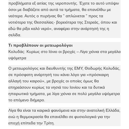
προβλήματα εξ αιτίας της νεροποντής. Έχετε το αυτό υπόψιν
όσοι με διαβάζετε από αυτά τα τμήματα, θα επανέλθω με
νεότερα. Αυτός ο πυρήνας θα ” απλώνεται ” προς τα
νοτιότερα της Θεσσαλίας- βορειότερα της Στερεάς, όπου και
εδώ θα ρίξει καλό νερό», αναφέρει στην ανάρτησή της η
σελίδα.
Τι προβλέπουν οι μετεωρολόγοι
Κολυδάς: Κυρίως στο Ιόνιο οι βροχές – Λίγα χιόνια στα μεγάλα
υψόμετρα
Ο μετεωρολόγος και διευθυντής της ΕΜΥ, Θοδωρής Κολυδάς,
σε πρόσφατη ανάρτησή του κάνει λόγο για «πρόσκαιρη
αλλαγή του καιρού», με βροχές οι οποίες όμως θα
επηρεάσουν κυρίως τα νησιά του Ιονίου και τα δυτικά
ηπειρωτικά τμήματα, με λίγα χιόνια σε πολύ μεγάλα υψόμετρα
το επόμενο διήμερο.
Λίγα θα είναι τα καιρικά φαινόμενα και στην ανατολική Ελλάδα,
ενώ η θερμοκρασία θα επανέλθει σε φυσιολογικά για την
εποχή επίπεδα την Τρίτη.