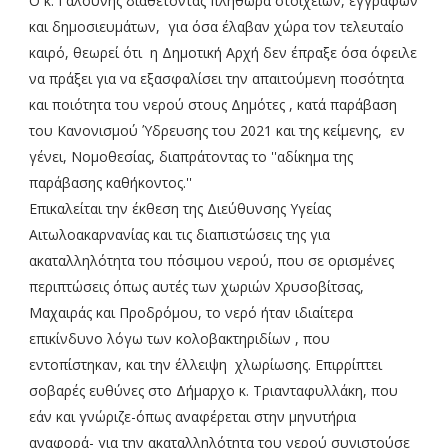
Ο κ. Γαλούνης διαθέτοντας πληθώρα στοιχείων, εγγράφων
και δημοσιευμάτων, για όσα έλαβαν χώρα τον τελευταίο
καιρό, θεωρεί ότι η Δημοτική Αρχή δεν έπραξε όσα όφειλε
να πράξει για να εξασφαλίσει την απαιτούμενη ποσότητα
και ποιότητα του νερού στους Δημότες , κατά παράβαση
του Κανονισμού Ύδρευσης του 2021 και της κείμενης, εν
γένει, Νομοθεσίας, διαπράτοντας το ''αδίκημα της
παράβασης καθήκοντος.''
Επικαλείται την έκθεση της Διεύθυνσης Υγείας
Αιτωλοακαρνανίας και τις διαπιστώσεις της για
ακαταλληλότητα του πόσιμου νερού, που σε ορισμένες
περιπτώσεις όπως αυτές των χωριών Χρυσοβίτσας,
Μαχαιράς και Προδρόμου, το νερό ήταν ιδιαίτερα
επικίνδυνο λόγω των κολοβακτηριδίων , που
εντοπίστηκαν, και την έλλειψη χλωρίωσης. Επιρρίπτει
σοβαρές ευθύνες στο Δήμαρχο κ. Τριανταφυλλάκη, που
εάν και γνώριζε-όπως αναφέρεται στην μηνυτήρια
αναφορά- για την ακαταλληλότητα του νερού συνιστούσε