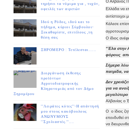
Ο Αλβανός Π
τηρήσει τα νόμιμα για , τυχόν,
Ελλάδα να επ
οφειλές των αιρετών
αντίστοιχοι 
Ιδού η Ρόδος, ιδού και το
Κάλεσε επίσ
πήδημα, κύριοι Σύμβουλοι-
αγροτουρισμ
Ξεκαθαρίστε, επιτέλους ,τη
θέση σας
Ο ίδιος ανέφ
“Έλα στην 
ΞΗΡΟΜΕΡΟ : Τετέλεσται......
φόρους από 
Σήμερα λέω 
πατρίδα, να
Διοργάνωση έκθεσης
προϊόντων
Δεν χρειάζε
Αγροτοδιατροφικής
για να ανοίξ
Κληρονομιάς από τον Δήμο
Ξηρομέρου
μεγαλύτερο
Αλβανίας ο Έ
''Λειράτες κότες''-Η απάντησή
Ο ο ίδιος ζ
μου στους κακόβουλους
ΑΝΩΝΥΜΟΥΣ
επενδυθεί στ
''Σχολιαστές.''....
να διευρυνθε