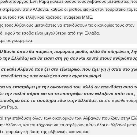
ρωθυπουργός Έντι Ράμα κάλεσε όλους τους Αλβανούς μετανάστες που
ιστρέψουν στην Αλβανία, καθώς οι μισθοί, ειδικά στον τουριστικό τομέα,
με αυτούς του ελληνικού κράτους, αναφέρει ΜΜΕ.
ης τους Αλβανούς μετανάστες να επενδύσουν τις οικονομίες τους στον
ό, αφού τα έσοδα είναι μεγαλύτερα από την Ελλάδα.
ερε συγκεκριμένα:
Αλβανία όπου θα παίρνεις παρόμοιο μισθό, αλλά θα πληρώνεις λι
την Ελλάδα) και θα είσαι στη γη σου και κοντά στους ανθρώπους
σε κάθε Αλβανό που ζει στο εξωτερικό, που έχει γη ή σπίτι στο χ
 επενδύσει τις οικονομίες του στον αγροτουρισμό.
ται να επιστρέψει με την οικογένειά του, αλλά αν επενδύσει αυτό 
ει την παλιά πόρτα και να το επιστρέψει στον φιλόξενο σπίτι του , 
 εισόδημα από το εισόδημα εδώ στην Ελλάδα»,
είπε ο πρωθυπουργ
ντι Ράμα.
ητά την επένδυση όλων των οικονομιών των Αλβανών που ζουν στην Ελ
ην Αλβανία, και ταυτόχρονα να επιστρέψουν πίσω όλοι οι Αλβανοί μεταν
ί η φορολογική βάση της αλβανικής οικονομίας.