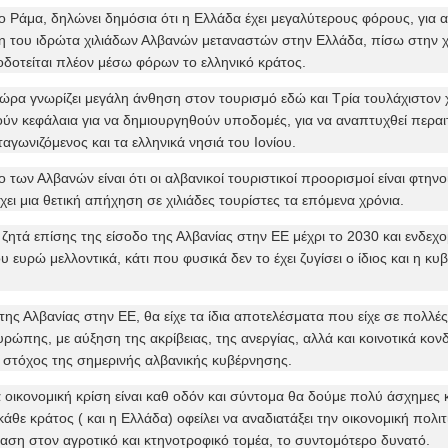
 Ράμα, δηλώνει δημόσια ότι η Ελλάδα έχει μεγαλύτερους φόρους, για α
η του ιδρώτα χιλιάδων Αλβανών μεταναστών στην Ελλάδα, πίσω στην χ
οδοτείται πλέον μέσω φόρων το ελληνικό κράτος.
χώρα γνωρίζει μεγάλη άνθηση στον τουρισμό εδώ και Τρία τουλάχιστον χ
τούν κεφάλαια για να δημιουργηθούν υποδομές, για να αναπτυχθεί περα
ταγωνιζόμενος και τα ελληνικά νησιά του Ιονίου.
ο των Αλβανών είναι ότι οι αλβανικοί τουριστικοί προορισμοί είναι φτηνο
χει μια θετική απήχηση σε χιλιάδες τουρίστες τα επόμενα χρόνια.
ζητά επίσης της είσοδο της Αλβανίας στην ΕΕ μέχρι το 2030 και ενδεχ
υ ευρώ μελλοντικά, κάτι που φυσικά δεν το έχει ζυγίσει ο ίδιος και η κ
ης Αλβανίας στην ΕΕ, θα είχε τα ίδια αποτελέσματα που είχε σε πολλές
ρώπης, με αύξηση της ακρίβειας, της ανεργίας, αλλά και κοινοτικά κον
ο στόχος της σημερινής αλβανικής κυβέρνησης.
οικονομική κρίση είναι καθ οδόν και σύντομα θα δούμε πολύ άσχημες 
 κάθε κράτος ( και η Ελλάδα) οφείλει να αναδιατάξει την οικονομική πολιτ
αση στον αγροτικό και κτηνοτροφικό τομέα, το συντομότερο δυνατό.