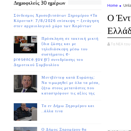
Δημοφιλείς 30 ημέρων
Home
Unla
Ο Έντ
Σύνδεσμος Χρυσοβιτσάνων Ξηρομέρου «Τα
Κόροντα»: 7/8/2026 επίσκεψη – ξενάγηση
στον αρχαιολογικό χώρο των Κορόντων
Ελλάδ
Πρόσκληση σε τακτική μικτή
Τα ΝΕΑ το
(δια ζώσης και με
τηλεδιάσκεψη μέσω του
συστήματος e-
presence.gov.gr) συνεδρίασης του
Δημοτικού Συμβουλίου
Μεντβέντεφ κατά Ευρώπης:
Να τιμωρηθεί με όλα τα μέσα,
ζήτω στους μετανάστες που
καταστρέφουν τις αξίες της
Τα εν Δήμω Ξηρομέρου και
..άλλα τινα
Ο Δήμος Ξηρομέρου θα