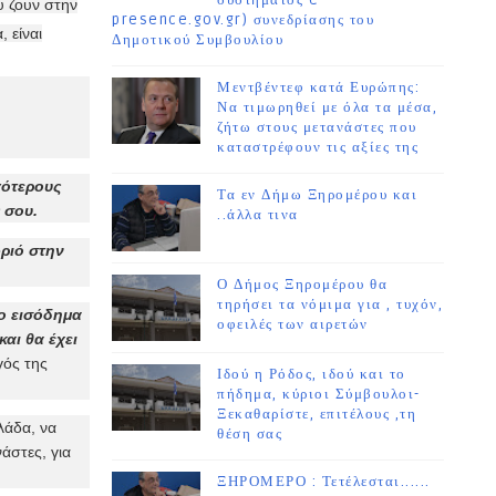
συστήματος e-
 ζουν στην
presence.gov.gr) συνεδρίασης του
 είναι
Δημοτικού Συμβουλίου
Μεντβέντεφ κατά Ευρώπης:
Να τιμωρηθεί με όλα τα μέσα,
ζήτω στους μετανάστες που
καταστρέφουν τις αξίες της
γότερους
Τα εν Δήμω Ξηρομέρου και
 σου.
..άλλα τινα
ωριό στην
Ο Δήμος Ξηρομέρου θα
τηρήσει τα νόμιμα για , τυχόν,
το εισόδημα
οφειλές των αιρετών
και θα έχει
ός της
Ιδού η Ρόδος, ιδού και το
πήδημα, κύριοι Σύμβουλοι-
Ξεκαθαρίστε, επιτέλους ,τη
λάδα, να
θέση σας
άστες, για
ΞΗΡΟΜΕΡΟ : Τετέλεσται......