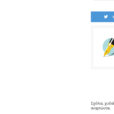
Σχόλια, χυδαί
αναρτώνται.