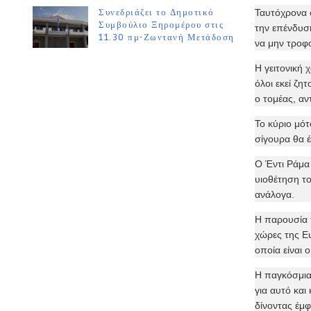
Συνεδριάζει το Δημοτικό
Ταυτόχρονα ο
Συμβούλιο Ξηρομέρου στις
την επένδυσ
11.30 πμ-Ζωντανή Μετάδοση
να μην τροφ
Η γειτονική 
όλοι εκεί ζη
ο τομέας, αν
Το κύριο μότ
σίγουρα θα έ
Ο Έντι Ράμα 
υιοθέτηση το
ανάλογα.
Η παρουσία τ
χώρες της Ευ
οποία είναι 
Η παγκόσμια 
για αυτό και
δίνοντας έμφ