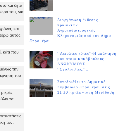
υτό και ζητά
ώρα του, για
Διοργάνωση έκθεσης
προϊόντων
ρόνια, και
Αγροτοδιατροφικής
ιτέρω αυτός
Κληρονομιάς από τον Δήμο
Ξηρομέρου
ί, κάτι που
''Λειράτες κότες''-Η απάντησή
μου στους κακόβουλους
ΑΝΩΝΥΜΟΥΣ
ομένως την
''Σχολιαστές.''....
υβέρνηση του
Συνεδριάζει το Δημοτικό
Συμβούλιο Ξηρομέρου στις
 μικρές
11.30 πμ-Ζωντανή Μετάδοση
δύλια τα
καταστάσεις,
ική του,