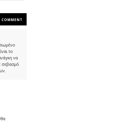
COMMENT
οσιωμένο
ίναι το
ανάγκη να
με σεβασμό
υν.
 θα