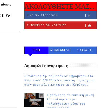
πίσω....
ΑΚΟΛΟΥΘΗΣΤΕ ΜΑΣ...
ζουν
LIKE ON FACEBOOK
SUBSCRIBE ON YOUTUBE
FOLLOW ON INSTAGRAM
ΡΟΗ
ΔΗΜΟΦΙΛΗ
ΣΧΟΛΙΑ
7 ΗΜΕΡΩΝ
Δημοφιλείς αναρτήσεις
Σύνδεσμος Χρυσοβιτσάνων Ξηρομέρου «Τα
Κόροντα»: 7/8/2026 επίσκεψη – ξενάγηση
στον αρχαιολογικό χώρο των Κορόντων
Πρόσκληση σε τακτική μικτή
(δια ζώσης και με
τηλεδιάσκεψη μέσω του