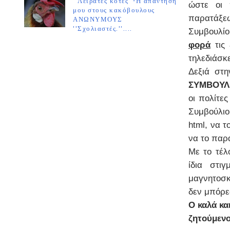
''Λειράτες κότες''-Η απάντησή
ώστε οι 
μου στους κακόβουλους
παρατάξε
ΑΝΩΝΥΜΟΥΣ
''Σχολιαστές.''....
Συμβουλί
φορά
τις 
τηλεδιάσκ
Δεξιά στη
ΣΥΜΒΟΥΛΙ
οι πολίτε
Συμβούλιο
html, να 
να το παρ
Με το τέλ
ίδια στι
μαγνητοσκ
δεν μπόρε
Ο καλά κα
ζητούμενο