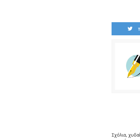
Σχόλια, χυδαί