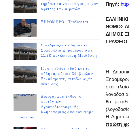
τηρήσει τα νόμιμα για , τυχόν,
Πηγή:
htt
οφειλές των αιρετών
ΕΛΛΗΝΙΚ
ΞΗΡΟΜΕΡΟ : Τετέλεσται......
ΝΟΜΟΣ ΑΙ
ΔΗΜΟΣ Ξ
ΓΡΑΦΕΙΟ
Συνεδριάζει το Δημοτικό
Συμβούλιο Ξηρομέρου στις
11.30 πμ-Ζωντανή Μετάδοση
Ιδού η Ρόδος, ιδού και το
Η Δημοτι
πήδημα, κύριοι Σύμβουλοι-
Ξεκαθαρίστε, επιτέλους ,τη
Ξηρομέρου
θέση σας
στα πλαίσ
λογοδοσία
Διοργάνωση έκθεσης
θα μεταδ
προϊόντων
Αγροτοδιατροφικής
(λογοδοσί
Κληρονομιάς από τον Δήμο
Η Δημοτικ
Ξηρομέρου
πρώτη φ