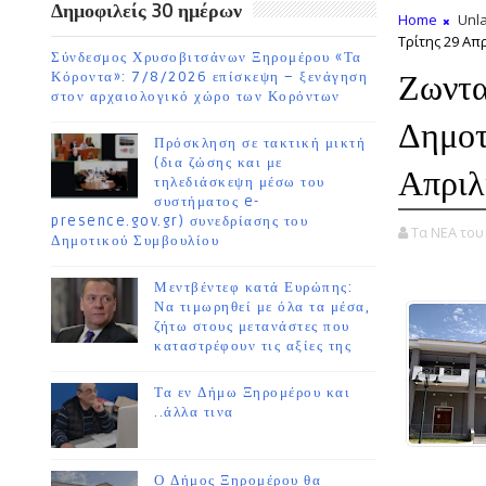
Δημοφιλείς 30 ημέρων
Home
Unla
Τρίτης 29 Απ
Σύνδεσμος Χρυσοβιτσάνων Ξηρομέρου «Τα
Ζωντα
Κόροντα»: 7/8/2026 επίσκεψη – ξενάγηση
στον αρχαιολογικό χώρο των Κορόντων
Δημοτ
Πρόσκληση σε τακτική μικτή
(δια ζώσης και με
Απριλ
τηλεδιάσκεψη μέσω του
συστήματος e-
presence.gov.gr) συνεδρίασης του
Τα ΝΕΑ το
Δημοτικού Συμβουλίου
Μεντβέντεφ κατά Ευρώπης:
Να τιμωρηθεί με όλα τα μέσα,
ζήτω στους μετανάστες που
καταστρέφουν τις αξίες της
Τα εν Δήμω Ξηρομέρου και
..άλλα τινα
Ο Δήμος Ξηρομέρου θα