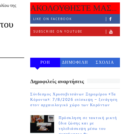
λίου της
ΑΚΟΛΟΥΘΗΣΤΕ ΜΑΣ...
LIKE ON FACEBOOK
 του
SUBSCRIBE ON YOUTUBE
FOLLOW ON INSTAGRAM
ΡΟΗ
ΔΗΜΟΦΙΛΗ
ΣΧΟΛΙΑ
7 ΗΜΕΡΩΝ
Δημοφιλείς αναρτήσεις
Σύνδεσμος Χρυσοβιτσάνων Ξηρομέρου «Τα
Κόροντα»: 7/8/2026 επίσκεψη – ξενάγηση
στον αρχαιολογικό χώρο των Κορόντων
Πρόσκληση σε τακτική μικτή
(δια ζώσης και με
τηλεδιάσκεψη μέσω του