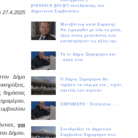
συστήματος e-
presence.gov.gr) συνεδρίασης του
Δημοτικού Συμβουλίου
 27.4.2025
Μεντβέντεφ κατά Ευρώπης:
Να τιμωρηθεί με όλα τα μέσα,
ζήτω στους μετανάστες που
καταστρέφουν τις αξίες της
Τα εν Δήμω Ξηρομέρου και
..άλλα τινα
στον Δήμο
Ο Δήμος Ξηρομέρου θα
ακηρύξεις,
τηρήσει τα νόμιμα για , τυχόν,
οφειλές των αιρετών
ς δημόσιας
Ξηρομέρου,
ΞΗΡΟΜΕΡΟ : Τετέλεσται......
υμβουλίου
όντισε,
για
Συνεδριάζει το Δημοτικό
του Δήμου,
Συμβούλιο Ξηρομέρου στις