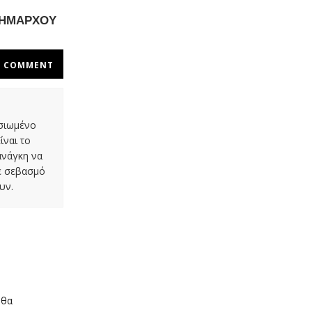
ΔΗΜΑΡΧΟΥ
COMMENT
οσιωμένο
ίναι το
ανάγκη να
με σεβασμό
υν.
 θα