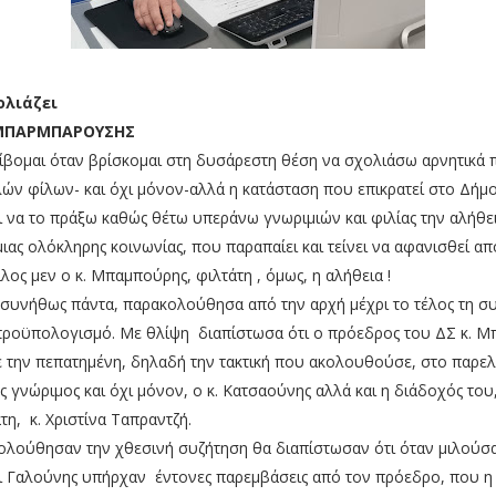
ολιάζει
ΜΠΑΡΜΠΑΡΟΥΣΗΣ
λίβομαι όταν βρίσκομαι στη δυσάρεστη θέση να σχολιάσω αρνητικά π
ών φίλων- και όχι μόνον-αλλά η κατάσταση που επικρατεί στο Δή
ι να το πράξω καθώς θέτω υπεράνω γνωριμιών και φιλίας την αλήθει
 μιας ολόκληρης κοινωνίας, που παραπαίει και τείνει να αφανισθεί α
ίλος μεν ο κ. Μπαμπούρης, φιλτάτη , όμως, η αλήθεια !
συνήθως πάντα, παρακολούθησα από την αρχή μέχρι το τέλος τη σ
 προϋπολογισμό. Με θλίψη διαπίστωσα ότι ο πρόεδρος του ΔΣ κ. 
την πεπατημένη, δηλαδή την τακτική που ακολουθούσε, στο παρε
ς γνώριμος και όχι μόνον, ο κ. Κατσαούνης αλλά και η διάδοχός του,
η, κ. Χριστίνα Ταπραντζή.
λούθησαν την χθεσινή συζήτηση θα διαπίστωσαν ότι όταν μιλούσαν
ι Γαλούνης υπήρχαν έντονες παρεμβάσεις από τον πρόεδρο, που 