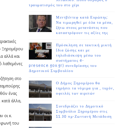
Αιτωλικό. Πολύ σοβαρός ο
τραυματισμός του στο χέρι
Μεντβέντεφ κατά Ευρώπης:
Να τιμωρηθεί με όλα τα μέσα,
ζήτω στους μετανάστες που
καταστρέφουν τις αξίες της
ρακτικές
Πρόσκληση σε τακτική μικτή
μο Ξηρομέρου
(δια ζώσης και με
τηλεδιάσκεψη μέσω του
α αλλά και
συστήματος e-
πό λαθεμένες
presence.gov.gr) συνεδρίασης του
Δημοτικού Συμβουλίου
υζήτηση στο
Ο Δήμος Ξηρομέρου θα
Μπαμπούρης
τηρήσει τα νόμιμα για , τυχόν,
λθόν ένας
οφειλές των αιρετών
 κατά άλλα,
Συνεδριάζει το Δημοτικό
Συμβούλιο Ξηρομέρου στις
 οι κ.
11.30 πμ-Ζωντανή Μετάδοση
η φωνή του