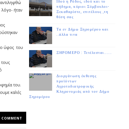
Ιδού η Ρόδος, ιδού και το
 αντιληφθώ
πήδημα, κύριοι Σύμβουλοι-
ν λόγο- ήταν
Ξεκαθαρίστε, επιτέλους ,τη
θέση σας
μος
Τα εν Δήμω Ξηρομέρου και
κούστηκαν
..άλλα τινα
νο ύφος του
ΞΗΡΟΜΕΡΟ : Τετέλεσται......
 τους
ό
Διοργάνωση έκθεσης
προϊόντων
οφημία του.
Αγροτοδιατροφικής
Κληρονομιάς από τον Δήμο
σουμε καλές
Ξηρομέρου
COMMENT