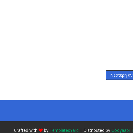
Νεότερη αν
Crafted with
by
TemplatesYard
| Distributed by
Gooyaabi 