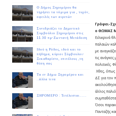
Ο Δήμος Ξηρομέρου θα
τηρήσει τα νόμιμα για , τυχόν,
οφειλές των αιρετών
Γράφει-Σχ
Συνεδριάζει το Δημοτικό
ο ΘΩΜΑΣ 
Συμβούλιο Ξηρομέρου στις
Ειλικρινά θ
11.30 πμ-Ζωντανή Μετάδοση
παλαιών καλ
Ιδού η Ρόδος, ιδού και το
με αναγκάζε
πήδημα, κύριοι Σύμβουλοι-
τις ανάγκες
Ξεκαθαρίστε, επιτέλους ,τη
θέση σας
πολιτικές. Φ
Χθες, όπως 
Τα εν Δήμω Ξηρομέρου και
ΔΣ για τον
..άλλα τινα
ακολούθησε 
άλλος παλιό
ΞΗΡΟΜΕΡΟ : Τετέλεσται......
συμπαθέστατ
Όσοι παρακο
Πανταζής κα