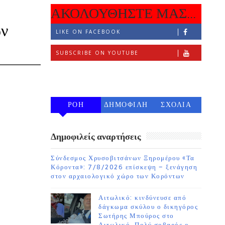
ΑΚΟΛΟΥΘΗΣΤΕ ΜΑΣ...
ων
LIKE ON FACEBOOK
SUBSCRIBE ON YOUTUBE
FOLLOW ON INSTAGRAM
ΡΟΗ
ΔΗΜΟΦΙΛΗ
ΣΧΟΛΙΑ
7 ΗΜΕΡΩΝ
Δημοφιλείς αναρτήσεις
Σύνδεσμος Χρυσοβιτσάνων Ξηρομέρου «Τα
Κόροντα»: 7/8/2026 επίσκεψη – ξενάγηση
στον αρχαιολογικό χώρο των Κορόντων
Αιτωλικό: κινδύνευσε από
δάγκωμα σκύλου ο δικηγόρος
Σωτήρης Μπούρος στο