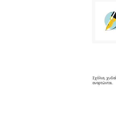
Σχόλια, χυδαί
αναρτώνται.