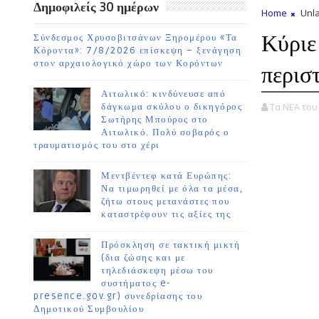
Δημοφιλείς 30 ημέρων
Home
Unla
Κύριε
Σύνδεσμος Χρυσοβιτσάνων Ξηρομέρου «Τα
Κόροντα»: 7/8/2026 επίσκεψη – ξενάγηση
στον αρχαιολογικό χώρο των Κορόντων
περισ
Αιτωλικό: κινδύνευσε από
Τα ΝΕΑ το
δάγκωμα σκύλου ο δικηγόρος
Σωτήρης Μπούρος στο
Αιτωλικό. Πολύ σοβαρός ο
τραυματισμός του στο χέρι
Μεντβέντεφ κατά Ευρώπης:
Να τιμωρηθεί με όλα τα μέσα,
ζήτω στους μετανάστες που
καταστρέφουν τις αξίες της
Πρόσκληση σε τακτική μικτή
(δια ζώσης και με
τηλεδιάσκεψη μέσω του
συστήματος e-
presence.gov.gr) συνεδρίασης του
Δημοτικού Συμβουλίου