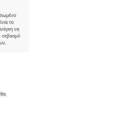
οσιωμένο
ίναι το
ανάγκη να
με σεβασμό
υν.
 θα