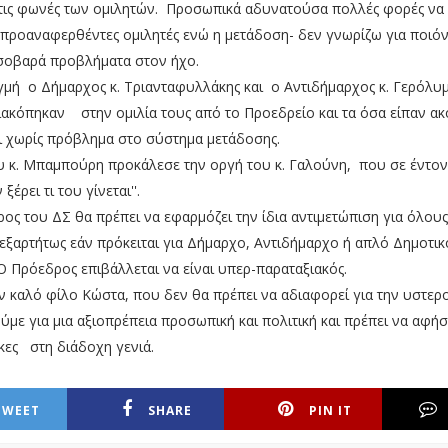
 τις φωνές των ομιλητών. Προσωπικά αδυνατούσα πολλές φορές να
ι προαναφερθέντες ομιλητές ενώ η μετάδοση- δεν γνωρίζω για ποιό
 σοβαρά προβλήματα στον ήχο.
ιγμή ο Δήμαρχος κ. Τριανταφυλλάκης και ο Αντιδήμαρχος κ. Γερόλυ
ακόπηκαν στην ομιλία τους από το Προεδρείο και τα όσα είπαν α
ι χωρίς πρόβλημα στο σύστημα μετάδοσης.
υ κ. Μπαμπούρη προκάλεσε την οργή του κ. Γαλούνη, που σε έντο
ν ξέρει τι του γίνεται''.
 του ΔΣ θα πρέπει να εφαρμόζει την ίδια αντιμετώπιση για όλους
νεξαρτήτως εάν πρόκειται για Δήμαρχο, Αντιδήμαρχο ή απλό Δημοτικ
 Πρόεδρος επιβάλλεται να είναι υπερ-παραταξιακός.
ν καλό φίλο Κώστα, που δεν θα πρέπει να αδιαφορεί για την υστερ
ούμε για μια αξιοπρέπεια προσωπική και πολιτική και πρέπει να αφή
ες στη διάδοχη γενιά.
TWEET
SHARE
PIN IT