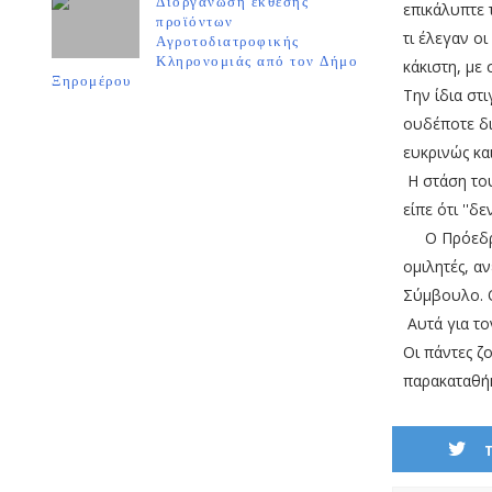
Διοργάνωση έκθεσης
επικάλυπτε
προϊόντων
τι έλεγαν ο
Αγροτοδιατροφικής
Κληρονομιάς από τον Δήμο
κάκιστη, με
Ξηρομέρου
Την ίδια στ
ουδέποτε δι
ευκρινώς κα
Η στάση το
είπε ότι ''δε
Ο Πρόεδρος
ομιλητές, α
Σύμβουλο. Ο
Αυτά για το
Οι πάντες ζ
παρακαταθήκ