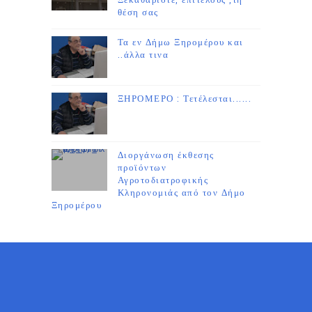
Ξεκαθαρίστε, επιτέλους ,τη
θέση σας
Τα εν Δήμω Ξηρομέρου και
..άλλα τινα
ΞΗΡΟΜΕΡΟ : Τετέλεσται......
Διοργάνωση έκθεσης
προϊόντων
Αγροτοδιατροφικής
Κληρονομιάς από τον Δήμο
Ξηρομέρου