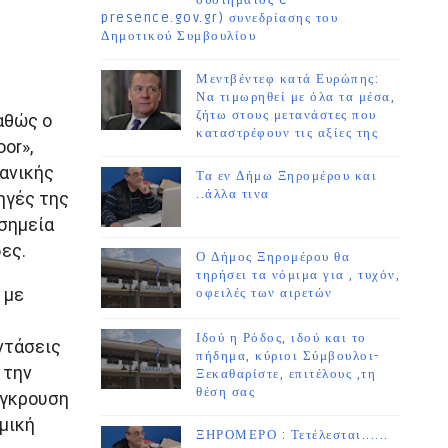
συστήματος e-
presence.gov.gr) συνεδρίασης του
Δημοτικού Συμβουλίου
Μεντβέντεφ κατά Ευρώπης:
Να τιμωρηθεί με όλα τα μέσα,
ζήτω στους μετανάστες που
αθώς ο
καταστρέφουν τις αξίες της
or»,
ανικής
Τα εν Δήμω Ξηρομέρου και
..άλλα τινα
ηγές της
 σημεία
ες.
Ο Δήμος Ξηρομέρου θα
τηρήσει τα νόμιμα για , τυχόν,
 με
οφειλές των αιρετών
Ιδού η Ρόδος, ιδού και το
ντάσεις
πήδημα, κύριοι Σύμβουλοι-
 την
Ξεκαθαρίστε, επιτέλους ,τη
θέση σας
ύγκρουση
μική
ΞΗΡΟΜΕΡΟ : Τετέλεσται......