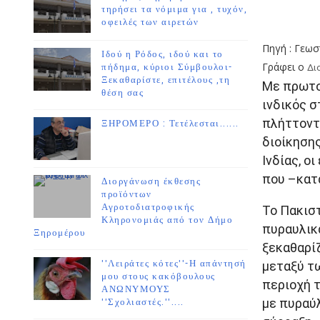
τηρήσει τα νόμιμα για , τυχόν,
οφειλές των αιρετών
Πηγή : Γεωσ
Ιδού η Ρόδος, ιδού και το
Γράφει ο
πήδημα, κύριοι Σύμβουλοι-
Δι
Ξεκαθαρίστε, επιτέλους ,τη
Με πρωτο
θέση σας
ινδικός σ
πλήττοντ
ΞΗΡΟΜΕΡΟ : Τετέλεσται......
διοίκησης
Ινδίας, ο
που –κατά
Διοργάνωση έκθεσης
προϊόντων
Αγροτοδιατροφικής
Το Πακισ
Κληρονομιάς από τον Δήμο
πυραυλικά
Ξηρομέρου
ξεκαθαρίζ
''Λειράτες κότες''-Η απάντησή
μεταξύ τω
μου στους κακόβουλους
περιοχή 
ΑΝΩΝΥΜΟΥΣ
με πυραύλ
''Σχολιαστές.''....