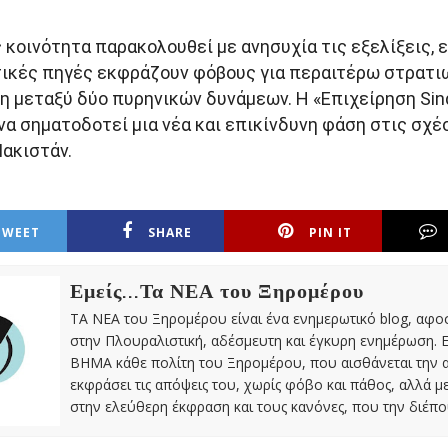
 κοινότητα παρακολουθεί με ανησυχία τις εξελίξεις, 
ικές πηγές εκφράζουν φόβους για περαιτέρω στρατι
η μεταξύ δύο πυρηνικών δυνάμεων. Η «Επιχείρηση Sin
να σηματοδοτεί μια νέα και επικίνδυνη φάση στις σχέ
Πακιστάν.
TWEET
SHARE
PIN IT
Εμείς...Τα ΝΕΑ του Ξηρομέρου
ΤΑ ΝΕΑ του Ξηρομέρου είναι ένα ενημερωτικό blog, αφ
στην Πλουραλιστική, αδέσμευτη και έγκυρη ενημέρωση. Ε
ΒΗΜΑ κάθε πολίτη του Ξηρομέρου, που αισθάνεται την 
εκφράσει τις απόψεις του, χωρίς φόβο και πάθος, αλλά 
στην ελεύθερη έκφραση και τους κανόνες, που την διέπο