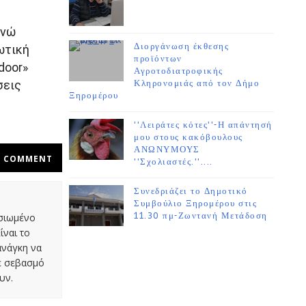
ενώ
Διοργάνωση έκθεσης
ωτική
προϊόντων
door»
Αγροτοδιατροφικής
σεις
Κληρονομιάς από τον Δήμο
Ξηρομέρου
''Λειράτες κότες''-Η απάντησή
μου στους κακόβουλους
ΑΝΩΝΥΜΟΥΣ
COMMENT
''Σχολιαστές.''....
Συνεδριάζει το Δημοτικό
Συμβούλιο Ξηρομέρου στις
11.30 πμ-Ζωντανή Μετάδοση
οσιωμένο
ίναι το
ανάγκη να
με σεβασμό
υν.