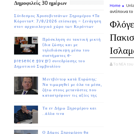
Δημοφιλείς 30 ημέρων
Home
Unla
αντίποινα το
Σύνδεσμος Χρυσοβιτσάνων Ξηρομέρου «Τα
Φλόγε
Κόροντα»: 7/8/2026 επίσκεψη – ξενάγηση
στον αρχαιολογικό χώρο των Κορόντων
Πακισ
Πρόσκληση σε τακτική μικτή
(δια ζώσης και με
Ισλαμ
τηλεδιάσκεψη μέσω του
συστήματος e-
presence.gov.gr) συνεδρίασης του
Τα ΝΕΑ το
Δημοτικού Συμβουλίου
Μεντβέντεφ κατά Ευρώπης:
Να τιμωρηθεί με όλα τα μέσα,
ζήτω στους μετανάστες που
καταστρέφουν τις αξίες της
Τα εν Δήμω Ξηρομέρου και
..άλλα τινα
Ο Δήμος Ξηρομέρου θα