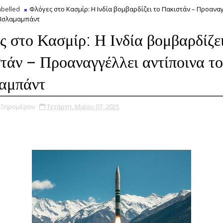
belled
Φλόγες στο Κασμίρ: Η Ινδία βομβαρδίζει το Πακιστάν – Προανα
 Ισλαμαμπάντ
ς στο Κασμίρ: Η Ινδία βομβαρδίζει
τάν – Προαναγγέλλει αντίποινα το
αμπάντ
υ Ξηρομέρου
Τετάρτη, Μαΐου 07, 2025