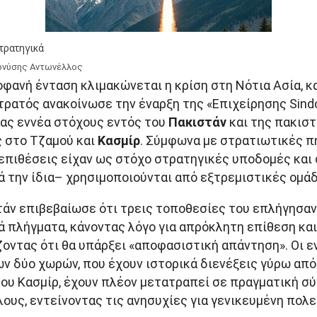
τρατηγικά
ονύσης Αντωνέλλος
φανή ένταση κλιμακώνεται η κρίση στη Νότια Ασία, κ
τρατός ανακοίνωσε την έναρξη της «Επιχείρησης Sindo
ας εννέα στόχους εντός του
Πακιστάν
και της πακιστ
 στο Τζαμού και
Κασμίρ
. Σύμφωνα με στρατιωτικές π
ι επιθέσεις είχαν ως στόχο στρατηγικές υποδομές και
 την ίδια– χρησιμοποιούνται από εξτρεμιστικές ομάδ
τάν επιβεβαίωσε ότι τρεις τοποθεσίες του επλήγησαν
 πλήγματα, κάνοντας λόγο για απρόκλητη επίθεση και
οντας ότι θα υπάρξει «αποφασιστική απάντηση». Οι ε
ν δύο χωρών, που έχουν ιστορικά διενέξεις γύρω από
του Κασμίρ, έχουν πλέον μετατραπεί σε πραγματική σ
ους, εντείνοντας τις ανησυχίες για γενικευμένη πολε