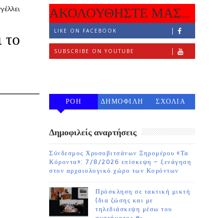
γγέλλει
ΑΚΟΛΟΥΘΗΣΤΕ ΜΑΣ...
LIKE ON FACEBOOK
 το
SUBSCRIBE ON YOUTUBE
FOLLOW ON INSTAGRAM
ΡΟΗ
ΔΗΜΟΦΙΛΗ
ΣΧΟΛΙΑ
7 ΗΜΕΡΩΝ
Δημοφιλείς αναρτήσεις
Σύνδεσμος Χρυσοβιτσάνων Ξηρομέρου «Τα
Κόροντα»: 7/8/2026 επίσκεψη – ξενάγηση
στον αρχαιολογικό χώρο των Κορόντων
Πρόσκληση σε τακτική μικτή
(δια ζώσης και με
τηλεδιάσκεψη μέσω του