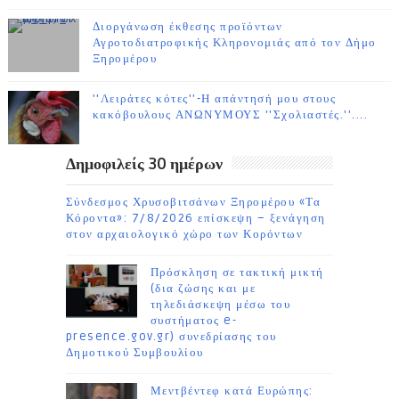
Διοργάνωση έκθεσης προϊόντων
Αγροτοδιατροφικής Κληρονομιάς από τον Δήμο
Ξηρομέρου
''Λειράτες κότες''-Η απάντησή μου στους
κακόβουλους ΑΝΩΝΥΜΟΥΣ ''Σχολιαστές.''....
Δημοφιλείς 30 ημέρων
Σύνδεσμος Χρυσοβιτσάνων Ξηρομέρου «Τα
Κόροντα»: 7/8/2026 επίσκεψη – ξενάγηση
στον αρχαιολογικό χώρο των Κορόντων
Πρόσκληση σε τακτική μικτή
(δια ζώσης και με
τηλεδιάσκεψη μέσω του
συστήματος e-
presence.gov.gr) συνεδρίασης του
Δημοτικού Συμβουλίου
Μεντβέντεφ κατά Ευρώπης: