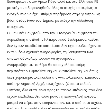
Εσωτερικών , στον Άρειο Πάγο αλλά και στο Ελληνικό FBI
με στόχο να διερευνηθούν όλες οι πτυχές και κυρίως το
ενδεχόμενο να έχει υπάρξει παρέμβαση στην ηλεκτρονική
βάση δεδομένων του Δήμου, με στόχο την αλλοίωση
στοιχείων.
Οι μηνυτές θα ζητούν από την Εισαγγελία να ζητήσει την
παρέμβαση της Δίωξης Ηλεκτρονικού Εγκλήματος, καθότι
δεν έχουν πεισθεί ότι κάτι τέτοιο δεν έχει συμβεί, έχοντας
εκ των έσω σχετικές πληροφορίες, τη βασιμότητα των
οποίων δύσκολα μπορούν να αγνοήσουν.
Αναμφισβήτητα, το θέμα θα απασχολήσει ακόμη
περισσότερο Συμπολίτευση και Αντιπολίτευση, και όπως
λένε χαρακτηριστικά κύκλοι της Αντιπολίτευσης ''κάποιους
από την Δημοτική Αρχή, τους έχουν ζώσει τα φίδια''.
Ωστόσο, όλα αυτά, είναι προς το παρόν υπόνοιες, που δεν
έχουν επιβεβαιωθεί, αλλά μόνον η εισαγγελική έρευνα
μπορεί να φέρει στην επιφάνεια, αν, και τι από αυτά ισχύει,
ή είναι μόνο κακόβουλες πληροφορίες και ευσεβείς πόθοι