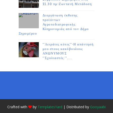
11.30 πμ-Ζωντανή Μετάδοση
Διοργάνωση έκθεσης
προϊόντων
Αγροτοδιατροφικής
Κληρονομιάς από τον Δήμο
Ξηρομέρου
''Λειράτες κότες''-Η απάντησή
μου στους κακόβουλους
ΑΝΩΝΥΜΟΥΣ
''Σχολιαστές.''....
Crafted with
by
TemplatesYard
| Distributed by
Gooyaabi