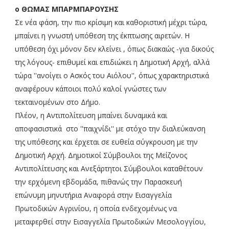
ο ΘΩΜΑΣ ΜΠΑΡΜΠΑΡΟΥΣΗΣ
Σε νέα φάση, την πιο κρίσιμη και καθοριστική μέχρι τώρα,
μπαίνει η γνωστή υπόθεση της έκπτωσης αιρετών.
Η
υπόθεση όχι μόνον δεν κλείνει , όπως διακαώς -για δικούς
της λόγους- επιθυμεί και επιδιώκει η Δημοτική Αρχή, αλλά
τώρα ''ανοίγει ο Ασκός του Αιόλου'', όπως χαρακτηριστικά
αναφέρουν κάποιοι πολύ καλοί γνώστες των
τεκταινομένων στο Δήμο.
Πλέον, η Αντιπολίτευση μπαίνει δυναμικά και
αποφασιστικά στο ''παιχνίδι'' με στόχο την διαλεύκανση
της υπόθεσης και έρχεται σε ευθεία σύγκρουση με την
Δημοτική Αρχή. Δημοτικοί Σύμβουλοι της Μείζονος
Αντιπολίτευσης και Ανεξάρτητοι Σύμβουλοι καταθέτουν
την ερχόμενη εβδομάδα, πιθανώς την Παρασκευή
επώνυμη μηνυτήρια Αναφορά στην Εισαγγελία
Πρωτοδικών Αγρινίου, η οποία ενδεχομένως να
μεταφερθεί στην Εισαγγελία Πρωτοδικών Μεσολογγίου,