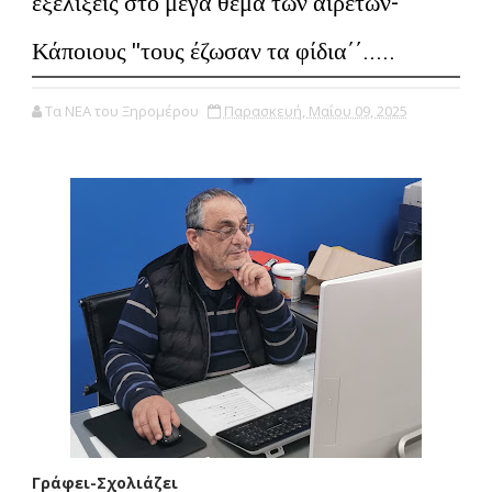
εξελίξεις στο μέγα θέμα των αιρετών-
Κάποιους ''τους έζωσαν τα φίδια΄΄.....
Τα ΝΕΑ του Ξηρομέρου
Παρασκευή, Μαΐου 09, 2025
Γράφει-Σχολιάζει