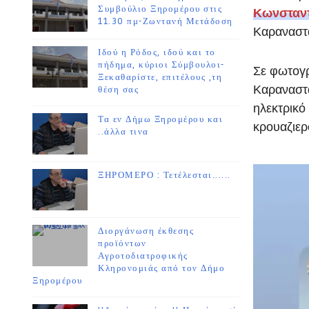
Συμβούλιο Ξηρομέρου στις
Κωνσταν
11.30 πμ-Ζωντανή Μετάδοση
Καραναστ
Ιδού η Ρόδος, ιδού και το
πήδημα, κύριοι Σύμβουλοι-
Σε φωτογρ
Ξεκαθαρίστε, επιτέλους ,τη
Καραναστά
θέση σας
ηλεκτρικό 
Τα εν Δήμω Ξηρομέρου και
κρουαζιερ
..άλλα τινα
ΞΗΡΟΜΕΡΟ : Τετέλεσται......
Διοργάνωση έκθεσης
προϊόντων
Αγροτοδιατροφικής
Κληρονομιάς από τον Δήμο
Ξηρομέρου