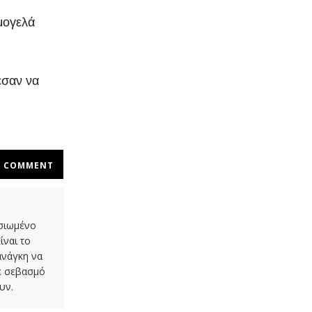
μογελά
εσαν να
COMMENT
οσιωμένο
ίναι το
ανάγκη να
με σεβασμό
υν.