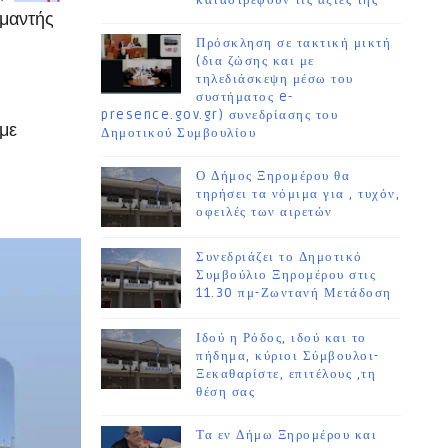
καταστρέφουν τις αξίες της
αμαντής
Πρόσκληση σε τακτική μικτή
(δια ζώσης και με
τηλεδιάσκεψη μέσω του
συστήματος e-
presence.gov.gr) συνεδρίασης του
με
Δημοτικού Συμβουλίου
Ο Δήμος Ξηρομέρου θα
τηρήσει τα νόμιμα για , τυχόν,
οφειλές των αιρετών
Συνεδριάζει το Δημοτικό
Συμβούλιο Ξηρομέρου στις
11.30 πμ-Ζωντανή Μετάδοση
Ιδού η Ρόδος, ιδού και το
πήδημα, κύριοι Σύμβουλοι-
Ξεκαθαρίστε, επιτέλους ,τη
θέση σας
Τα εν Δήμω Ξηρομέρου και