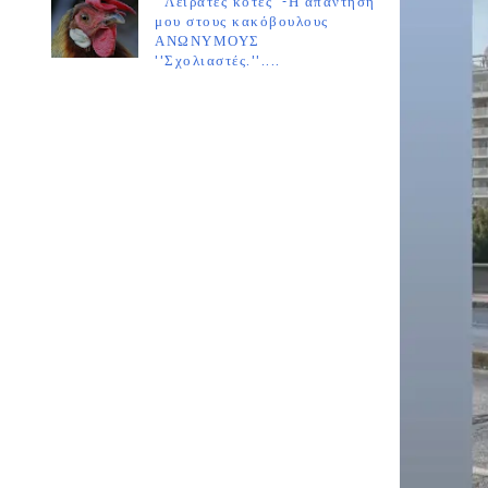
''Λειράτες κότες''-Η απάντησή
μου στους κακόβουλους
ΑΝΩΝΥΜΟΥΣ
''Σχολιαστές.''....