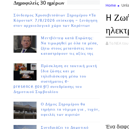
Δημοφιλείς 30 ημέρων
Home
Unla
H Ζωή
Σύνδεσμος Χρυσοβιτσάνων Ξηρομέρου «Τα
Κόροντα»: 7/8/2026 επίσκεψη – ξενάγηση
στον αρχαιολογικό χώρο των Κορόντων
ηλεκτ
Μεντβέντεφ κατά Ευρώπης:
Τα ΝΕΑ το
Να τιμωρηθεί με όλα τα μέσα,
ζήτω στους μετανάστες που
καταστρέφουν τις αξίες της
Η Ζω
Πρόσκληση σε τακτική μικτή
(δια ζώσης και με
τηλεδιάσκεψη μέσω του
συστήματος e-
presence.gov.gr) συνεδρίασης του
Δημοτικού Συμβουλίου
Ο Δήμος Ξηρομέρου θα
τηρήσει τα νόμιμα για , τυχόν,
οφειλές των αιρετών
Ένα διαφ
Συνεδριάζει το Δημοτικό