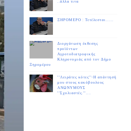
..άλλα τινα
ΞΗΡΟΜΕΡΟ : Τετέλεσται......
Διοργάνωση έκθεσης
προϊόντων
Αγροτοδιατροφικής
Κληρονομιάς από τον Δήμο
Ξηρομέρου
''Λειράτες κότες''-Η απάντησή
μου στους κακόβουλους
ΑΝΩΝΥΜΟΥΣ
''Σχολιαστές.''....