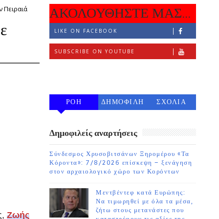
ν Πειραιά
ΑΚΟΛΟΥΘΗΣΤΕ ΜΑΣ...
ε
LIKE ON FACEBOOK
SUBSCRIBE ON YOUTUBE
FOLLOW ON INSTAGRAM
ΡΟΗ
ΔΗΜΟΦΙΛΗ
ΣΧΟΛΙΑ
7 ΗΜΕΡΩΝ
Δημοφιλείς αναρτήσεις
Σύνδεσμος Χρυσοβιτσάνων Ξηρομέρου «Τα
Κόροντα»: 7/8/2026 επίσκεψη – ξενάγηση
στον αρχαιολογικό χώρο των Κορόντων
Μεντβέντεφ κατά Ευρώπης:
Να τιμωρηθεί με όλα τα μέσα,
ζήτω στους μετανάστες που
ς,
Ζωής