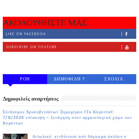
ΑΚΟΛΟΥΘΗΣΤΕ ΜΑΣ...
LIKE ON FACEBOOK
SUBSCRIBE ON YOUTUBE
FOLLOW ON INSTAGRAM
ΡΟΗ
ΔΗΜΟΦΙΛΗ 7
ΣΧΟΛΙΑ
ΗΜΕΡΩΝ
Δημοφιλείς αναρτήσεις
Σύνδεσμος Χρυσοβιτσάνων Ξηρομέρου «Τα Κόροντα»:
7/8/2026 επίσκεψη – ξενάγηση στον αρχαιολογικό χώρο των
Κορόντων
Αιτωλικό: κινδύνευσε από δάγκωμα σκύλου ο