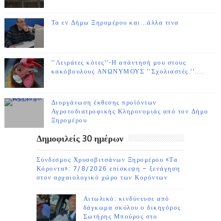
Τα εν Δήμω Ξηρομέρου και ..άλλα τινα
''Λειράτες κότες''-Η απάντησή μου στους
κακόβουλους ΑΝΩΝΥΜΟΥΣ ''Σχολιαστές.''....
Διοργάνωση έκθεσης προϊόντων
Αγροτοδιατροφικής Κληρονομιάς από τον Δήμο
Ξηρομέρου
Δημοφιλείς 30 ημέρων
Σύνδεσμος Χρυσοβιτσάνων Ξηρομέρου «Τα
Κόροντα»: 7/8/2026 επίσκεψη – ξενάγηση
στον αρχαιολογικό χώρο των Κορόντων
Αιτωλικό: κινδύνευσε από
δάγκωμα σκύλου ο δικηγόρος
Σωτήρης Μπούρος στο