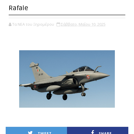
Rafale
Τα ΝΕΑ του Ξηρομέρου
Σάββατο, Μαΐου 10, 2025
TWEET
SHARE