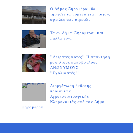
Ο Δήμος Ξηρομέρου θα
τηρήσει τα νόμιμα για , τυχόν,
οφειλές των αιρετών
Τα εν Δήμω Ξηρομέρου και
..άλλα τινα
''Λειράτες κότες''-Η απάντησή
μου στους κακόβουλους
ΑΝΩΝΥΜΟΥΣ
''Σχολιαστές.''....
Διοργάνωση έκθεσης
προϊόντων
Αγροτοδιατροφικής
Κληρονομιάς από τον Δήμο
Ξηρομέρου