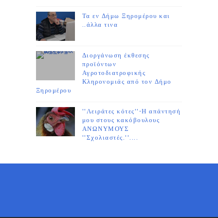
Τα εν Δήμω Ξηρομέρου και
..άλλα τινα
Διοργάνωση έκθεσης
προϊόντων
Αγροτοδιατροφικής
Κληρονομιάς από τον Δήμο
Ξηρομέρου
''Λειράτες κότες''-Η απάντησή
μου στους κακόβουλους
ΑΝΩΝΥΜΟΥΣ
''Σχολιαστές.''....