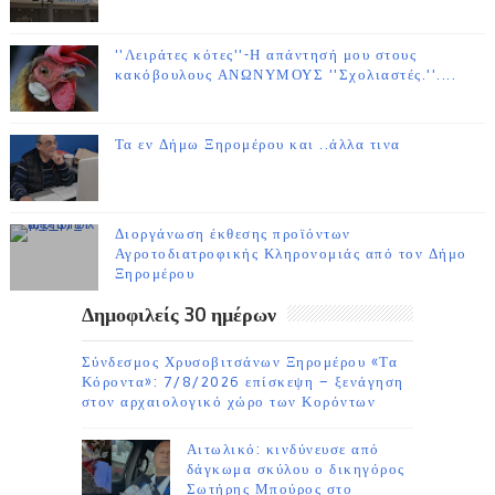
''Λειράτες κότες''-Η απάντησή μου στους
κακόβουλους ΑΝΩΝΥΜΟΥΣ ''Σχολιαστές.''....
Τα εν Δήμω Ξηρομέρου και ..άλλα τινα
Διοργάνωση έκθεσης προϊόντων
Αγροτοδιατροφικής Κληρονομιάς από τον Δήμο
Ξηρομέρου
Δημοφιλείς 30 ημέρων
Σύνδεσμος Χρυσοβιτσάνων Ξηρομέρου «Τα
Κόροντα»: 7/8/2026 επίσκεψη – ξενάγηση
στον αρχαιολογικό χώρο των Κορόντων
Αιτωλικό: κινδύνευσε από
δάγκωμα σκύλου ο δικηγόρος
Σωτήρης Μπούρος στο