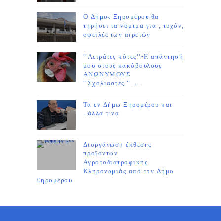
Ο Δήμος Ξηρομέρου θα
τηρήσει τα νόμιμα για , τυχόν,
οφειλές των αιρετών
''Λειράτες κότες''-Η απάντησή
μου στους κακόβουλους
ΑΝΩΝΥΜΟΥΣ
''Σχολιαστές.''....
Τα εν Δήμω Ξηρομέρου και
..άλλα τινα
Διοργάνωση έκθεσης
προϊόντων
Αγροτοδιατροφικής
Κληρονομιάς από τον Δήμο
Ξηρομέρου