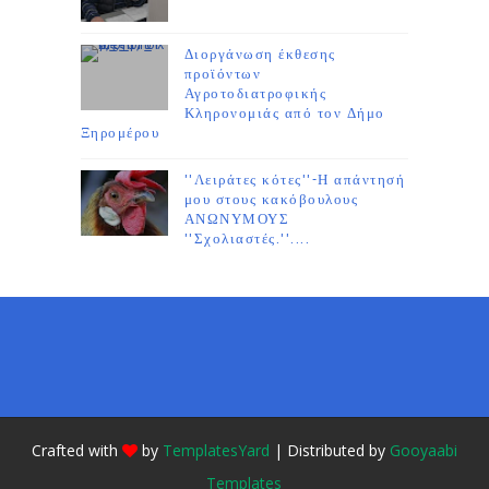
Διοργάνωση έκθεσης
προϊόντων
Αγροτοδιατροφικής
Κληρονομιάς από τον Δήμο
Ξηρομέρου
''Λειράτες κότες''-Η απάντησή
μου στους κακόβουλους
ΑΝΩΝΥΜΟΥΣ
''Σχολιαστές.''....
Crafted with
by
TemplatesYard
| Distributed by
Gooyaabi
Templates