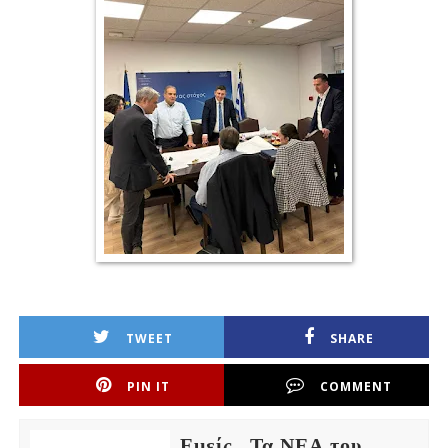
TWEET
SHARE
PIN IT
COMMENT
Εμείς...Τα ΝΕΑ του