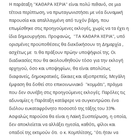
Η παράταξη ''ΚΑΘΑΡΑ ΧΕΡΙΑ'' είναι πολύ πιθανό, σε μια
τέτοια περίπτωση, να πρωταγωνιστήσει με νέα δυναμική
παρουσία και απαλλαγμένη από τυχόν βάρη, που
επωμίσθηκε στις προηγούμενες εκλογές, χωρίς να τα έχει η
ίδια δημιουργήσει. Προφανώς, ''ΤΑ ΚΑΘΑΡΑ ΧΕΡΙΑ'', υπό
ορισμένες προϋποθέσεις θα διεκδικήσουν τη Δημαρχία ,
ασχέτως με τι θα πράξουν πρώην υποψήφιοί της. Οι
διαδικασίες που θα ακολουθηθούν τόσο για την εκλογή
αρχηγού, όσο και υποψηφίων, θα είναι απολύτως
διαφανείς, δημοκρατικές, δίκαιες και αξιοπρεπείς. Μεγάλη
έμφαση θα δοθεί στο επικοινωνιακό ''κομμάτι'', πράγμα
που δεν συνέβη στις προηγούμενες εκλογές. Παρόλες τις
αδυναμίες η Παράταξη κατάφερε να συγκεντρώσει ένα
διόλου ευκαταφρόνητο ποσοστό της τάξης του 33%.
Ασφαλώς παρούσα θα είναι η Λαϊκή Συσπείρωση, η οποία,
δεν αποκλείεται να αλλάξει ηγεσία, καθότι, φίλοι και
οπαδοί της εκτιμούν ότι ο κ. Κομπλίτσης, ''ότι ήταν να