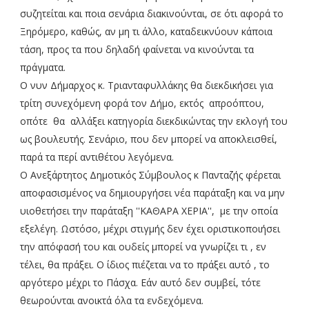
συζητείται και ποια σενάρια διακινούνται, σε ότι αφορά το
Ξηρόμερο, καθώς, αν μη τι άλλο, καταδεικνύουν κάποια
τάση, προς τα που δηλαδή φαίνεται να κινούνται τα
πράγματα.
Ο νυν Δήμαρχος κ. Τριανταφυλλάκης θα διεκδικήσει για
τρίτη συνεχόμενη φορά τον Δήμο, εκτός απροόπτου,
οπότε θα αλλάξει κατηγορία διεκδικώντας την εκλογή του
ως βουλευτής. Σενάριο, που δεν μπορεί να αποκλεισθεί,
παρά τα περί αντιθέτου λεγόμενα.
Ο Ανεξάρτητος Δημοτικός Σύμβουλος κ Πανταζής φέρεται
αποφασισμένος να δημιουργήσει νέα παράταξη και να μην
υιοθετήσει την παράταξη ''ΚΑΘΑΡΑ ΧΕΡΙΑ'', με την οποία
εξελέγη. Ωστόσο, μέχρι στιγμής δεν έχει οριστικοποιήσει
την απόφασή του και ουδείς μπορεί να γνωρίζει τι , εν
τέλει, θα πράξει. Ο ίδιος πιέζεται να το πράξει αυτό , το
αργότερο μέχρι το Πάσχα. Εάν αυτό δεν συμβεί, τότε
θεωρούνται ανοικτά όλα τα ενδεχόμενα.