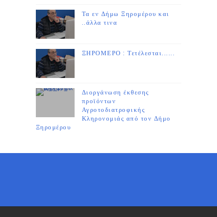
Τα εν Δήμω Ξηρομέρου και
..άλλα τινα
ΞΗΡΟΜΕΡΟ : Τετέλεσται......
Διοργάνωση έκθεσης
προϊόντων
Αγροτοδιατροφικής
Κληρονομιάς από τον Δήμο
Ξηρομέρου