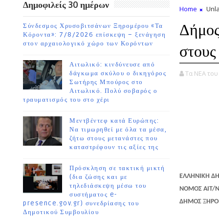
Δημοφιλείς 30 ημέρων
Home
Unla
Δήμος
Σύνδεσμος Χρυσοβιτσάνων Ξηρομέρου «Τα
Κόροντα»: 7/8/2026 επίσκεψη – ξενάγηση
στον αρχαιολογικό χώρο των Κορόντων
στους
Αιτωλικό: κινδύνευσε από
Τα ΝΕΑ το
δάγκωμα σκύλου ο δικηγόρος
Σωτήρης Μπούρος στο
Αιτωλικό. Πολύ σοβαρός ο
τραυματισμός του στο χέρι
Μεντβέντεφ κατά Ευρώπης:
Να τιμωρηθεί με όλα τα μέσα,
ζήτω στους μετανάστες που
καταστρέφουν τις αξίες της
Πρόσκληση σε τακτική μικτή
ΕΛΛΗΝΙΚΗ Δ
(δια ζώσης και με
τηλεδιάσκεψη μέσω του
ΝΟΜΟΣ ΑΙΤ/Ν
συστήματος e-
ΔΗΜΟΣ ΞΗΡ
presence.gov.gr) συνεδρίασης του
Δημοτικού Συμβουλίου