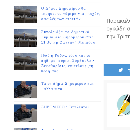
Ο Δήμος Ξηρομέρου θα
τηρήσει τα νόμιμα για , τυχόν,
οφειλές των αιρετών
Παρακαλο
ογκώδη σ
Συνεδριάζει το Δημοτικό
την Τρίτ
Συμβούλιο Ξηρομέρου στις
11.30 πμ-Ζωντανή Μετάδοση
Ιδού η Ρόδος, ιδού και το
πήδημα, κύριοι Σύμβουλοι-
Ξεκαθαρίστε, επιτέλους ,τη
θέση σας
Τα εν Δήμω Ξηρομέρου και
..άλλα τινα
ΞΗΡΟΜΕΡΟ : Τετέλεσται......