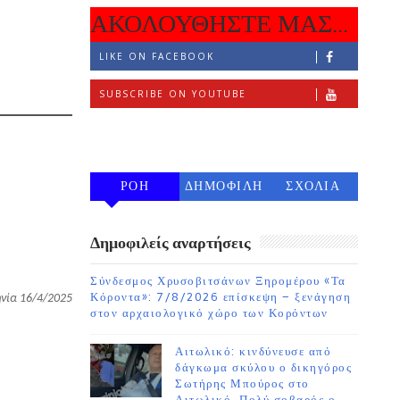
ΑΚΟΛΟΥΘΗΣΤΕ ΜΑΣ...
η
LIKE ON FACEBOOK
SUBSCRIBE ON YOUTUBE
FOLLOW ON INSTAGRAM
ΡΟΗ
ΔΗΜΟΦΙΛΗ
ΣΧΟΛΙΑ
7 ΗΜΕΡΩΝ
Δημοφιλείς αναρτήσεις
Σύνδεσμος Χρυσοβιτσάνων Ξηρομέρου «Τα
Κόροντα»: 7/8/2026 επίσκεψη – ξενάγηση
νία 16/4/2025
στον αρχαιολογικό χώρο των Κορόντων
Αιτωλικό: κινδύνευσε από
δάγκωμα σκύλου ο δικηγόρος
Σωτήρης Μπούρος στο