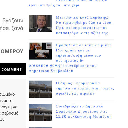
Αιτωλικό. Πολύ σοβαρός ο
τραυματισμός του στο χέρι
Μεντβέντεφ κατά Ευρώπης:
ν βγάζουν
Να τιμωρηθεί με όλα τα μέσα,
ήσει ξανά
ζήτω στους μετανάστες που
καταστρέφουν τις αξίες της
Πρόσκληση σε τακτική μικτή
ΡΟΜΕΡΟΥ
(δια ζώσης και με
τηλεδιάσκεψη μέσω του
συστήματος e-
presence.gov.gr) συνεδρίασης του
COMMENT
Δημοτικού Συμβουλίου
Ο Δήμος Ξηρομέρου θα
τηρήσει τα νόμιμα για , τυχόν,
οφειλές των αιρετών
οσιωμένο
ίναι το
ανάγκη να
Συνεδριάζει το Δημοτικό
Συμβούλιο Ξηρομέρου στις
με σεβασμό
11.30 πμ-Ζωντανή Μετάδοση
υν.