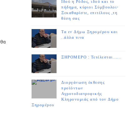
Ιδού η Ρόδος, ιδού και το
πήδημα, κύριοι Σύμβουλοι-
Ξεκαθαρίστε, επιτέλους ,τη
θέση σας
Τα εν Δήμω Ξηρομέρου και
..άλλα τινα
 θα
ΞΗΡΟΜΕΡΟ : Τετέλεσται......
Διοργάνωση έκθεσης
προϊόντων
Αγροτοδιατροφικής
Κληρονομιάς από τον Δήμο
Ξηρομέρου