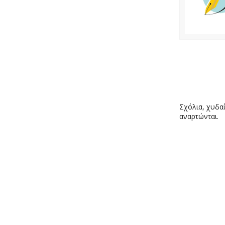
Σχόλια, χυδαί
αναρτώνται.