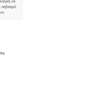
ανάγκη να
με σεβασμό
υν.
 θα