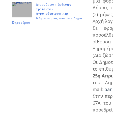
μία φορ
Διοργάνωση έκθεσης
Δήμου, τ
προϊόντων
(2) μήνε
Αγροτοδιατροφικής
Κληρονομιάς από τον Δήμο
Αρχή λογο
Ξηρομέρου
Σε εφα
προσέλθ
αίθουσα
Ξηρομέρο
(Δια ζώση
Οι Δημοτ
το επιθυ
25η Απρι
του Δημ
mail:
pan
Στην περ
67Α του
προεδρ