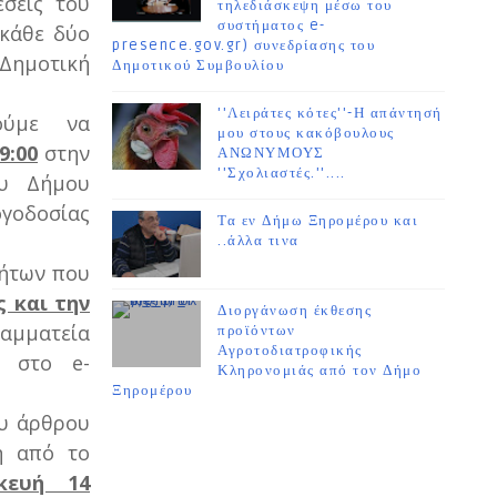
σεις του
τηλεδιάσκεψη μέσω του
συστήματος e-
 κάθε δύο
presence.gov.gr) συνεδρίασης του
 Δημοτική
Δημοτικού Συμβουλίου
''Λειράτες κότες''-Η απάντησή
ούμε να
μου στους κακόβουλους
9:00
στην
ΑΝΩΝΥΜΟΥΣ
''Σχολιαστές.''....
ου Δήμου
ογοδοσίας
Τα εν Δήμω Ξηρομέρου και
..άλλα τινα
τήτων που
ς και την
Διοργάνωση έκθεσης
αμματεία
προϊόντων
Αγροτοδιατροφικής
ά στο e-
Κληρονομιάς από τον Δήμο
Ξηρομέρου
ου άρθρου
η από το
κευή 14