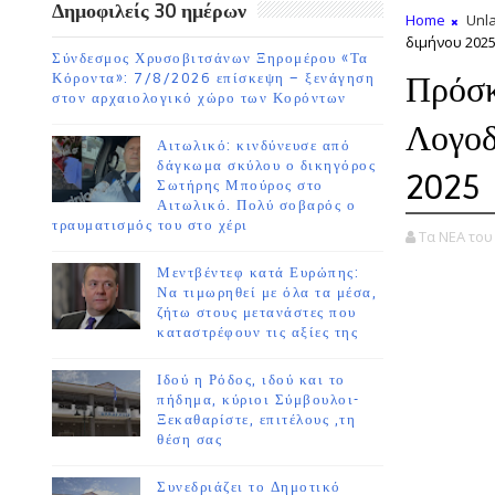
Δημοφιλείς 30 ημέρων
Home
Unla
διμήνου 202
Σύνδεσμος Χρυσοβιτσάνων Ξηρομέρου «Τα
Πρόσκ
Κόροντα»: 7/8/2026 επίσκεψη – ξενάγηση
στον αρχαιολογικό χώρο των Κορόντων
Λογοδ
Αιτωλικό: κινδύνευσε από
δάγκωμα σκύλου ο δικηγόρος
2025
Σωτήρης Μπούρος στο
Αιτωλικό. Πολύ σοβαρός ο
τραυματισμός του στο χέρι
Τα ΝΕΑ το
Μεντβέντεφ κατά Ευρώπης:
Να τιμωρηθεί με όλα τα μέσα,
ζήτω στους μετανάστες που
καταστρέφουν τις αξίες της
Ιδού η Ρόδος, ιδού και το
πήδημα, κύριοι Σύμβουλοι-
Ξεκαθαρίστε, επιτέλους ,τη
θέση σας
Συνεδριάζει το Δημοτικό