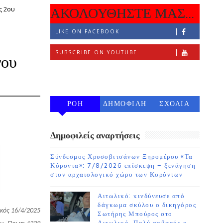
ς 2ου
ΑΚΟΛΟΥΘΗΣΤΕ ΜΑΣ...
LIKE ON FACEBOOK
SUBSCRIBE ON YOUTUBE
νου
FOLLOW ON INSTAGRAM
ΡΟΗ
ΔΗΜΟΦΙΛΗ
ΣΧΟΛΙΑ
7 ΗΜΕΡΩΝ
Δημοφιλείς αναρτήσεις
Σύνδεσμος Χρυσοβιτσάνων Ξηρομέρου «Τα
Κόροντα»: 7/8/2026 επίσκεψη – ξενάγηση
στον αρχαιολογικό χώρο των Κορόντων
Αιτωλικό: κινδύνευσε από
δάγκωμα σκύλου ο δικηγόρος
κός 16/4/2025
Σωτήρης Μπούρος στο