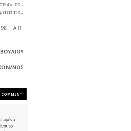
σεων του
έματα που
98 Α.Π.:
ΒΟΥΛΙΟΥ
ΚΩΝ/ΝΟΣ
COMMENT
οσιωμένο
ίναι το