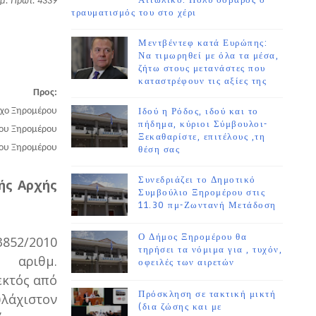
Αιτωλικό. Πολύ σοβαρός ο
μ. Πρωτ: 4339
τραυματισμός του στο χέρι
Μεντβέντεφ κατά Ευρώπης:
Να τιμωρηθεί με όλα τα μέσα,
ζήτω στους μετανάστες που
καταστρέφουν τις αξίες της
Προς:
ρχο Ξηρομέρου
Ιδού η Ρόδος, ιδού και το
πήδημα, κύριοι Σύμβουλοι-
μου Ξηρομέρου
Ξεκαθαρίστε, επιτέλους ,τη
μου Ξηρομέρου
θέση σας
Συνεδριάζει το Δημοτικό
ής Αρχής
Συμβούλιο Ξηρομέρου στις
11.30 πμ-Ζωντανή Μετάδοση
Ο Δήμος Ξηρομέρου θα
3852/2010
τηρήσει τα νόμιμα για , τυχόν,
 αριθμ.
οφειλές των αιρετών
κτός από
Πρόσκληση σε τακτική μικτή
υλάχιστον
(δια ζώσης και με