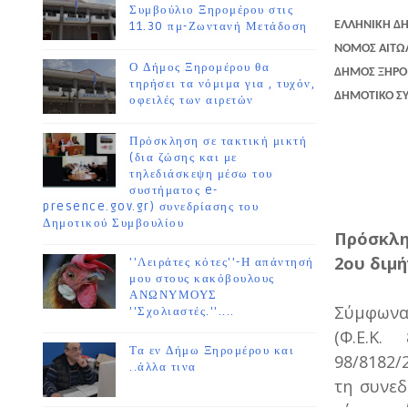
Συμβούλιο Ξηρομέρου στις
ΕΛΛΗΝΙΚΗ Δ
11.30 πμ-Ζωντανή Μετάδοση
ΝΟΜΟΣ ΑΙΤΩ
Ο Δήμος Ξηρομέρου θα
ΔΗΜΟΣ ΞΗΡ
τηρήσει τα νόμιμα για , τυχόν,
ΔΗΜΟΤΙΚΟ Σ
οφειλές των αιρετών
Πρόσκληση σε τακτική μικτή
(δια ζώσης και με
τηλεδιάσκεψη μέσω του
συστήματος e-
presence.gov.gr) συνεδρίασης του
Δημοτικού Συμβουλίου
Πρόσκλη
2ου διμή
''Λειράτες κότες''-Η απάντησή
μου στους κακόβουλους
ΑΝΩΝΥΜΟΥΣ
Σύμφωνα 
''Σχολιαστές.''....
(Φ.Ε.Κ
Τα εν Δήμω Ξηρομέρου και
98/8182/
..άλλα τινα
τη συνεδ