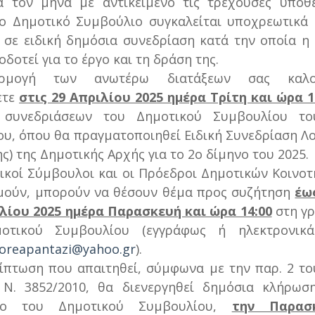
ά τον μήνα με αντικείμενο τις τρέχουσες υποθέ
ο Δημοτικό Συμβούλιο συγκαλείται υποχρεωτικά
ς σε ειδική δημόσια συνεδρίαση κατά την οποία η
δοτεί για το έργο και τη δράση της.
ρμογή των ανωτέρω διατάξεων σας καλ
ετε
στις 29 Απριλίου 2025 ημέρα Τρίτη και ώρα 1
 συνεδριάσεων του Δημοτικού Συμβουλίου τ
υ, όπου θα πραγματοποιηθεί Ειδική Συνεδρίαση Λ
ς) της Δημοτικής Αρχής για το 2ο δίμηνο του 2025.
ικοί Σύμβουλοι και οι Πρόεδροι Δημοτικών Κοινο
μούν, μπορούν να θέσουν θέμα προς συζήτηση
έω
λίου 2025 ημέρα Παρασκευή και ώρα 14:00
στη γρ
οτικού Συμβουλίου (εγγράφως ή ηλεκτρονικ
oreapantazi@yahoo.gr
).
ίπτωση που απαιτηθεί, σύμφωνα με την παρ. 2 τ
 Ν. 3852/2010, θα διενεργηθεί δημόσια κλήρωσ
είο του Δημοτικού Συμβουλίου,
την Παρασ