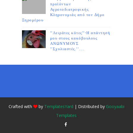
προϊόντων
Αγροτοδιατροφικής
Κληρονομιάς από τον Δήμο
Ξηρομέρου
''Λειράτες κότες''-Η απάντησή
μου στους κακόβουλους
ΑΝΩΝΥΜΟΥΣ
''Σχολιαστές.''....
Crafted with
by
TemplatesYard
| Distributed by
Gooyaabi
Templates