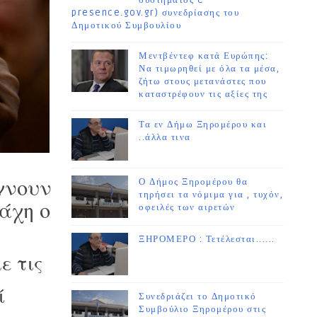
συστήματος e-
presence.gov.gr) συνεδρίασης του
Δημοτικού Συμβουλίου
Μεντβέντεφ κατά Ευρώπης:
Να τιμωρηθεί με όλα τα μέσα,
ζήτω στους μετανάστες που
καταστρέφουν τις αξίες της
Τα εν Δήμω Ξηρομέρου και
..άλλα τινα
χνουν
Ο Δήμος Ξηρομέρου θα
τηρήσει τα νόμιμα για , τυχόν,
μάχη ο
οφειλές των αιρετών
ΞΗΡΟΜΕΡΟ : Τετέλεσται......
ε τις
ί
Συνεδριάζει το Δημοτικό
Συμβούλιο Ξηρομέρου στις