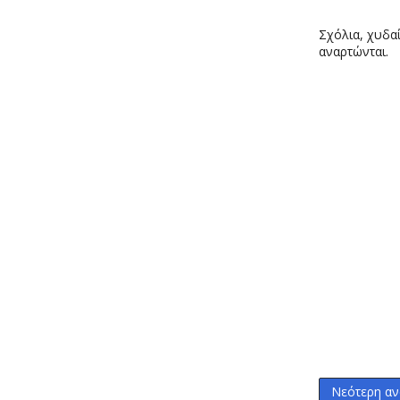
Σχόλια, χυδαί
αναρτώνται.
Νεότερη αν