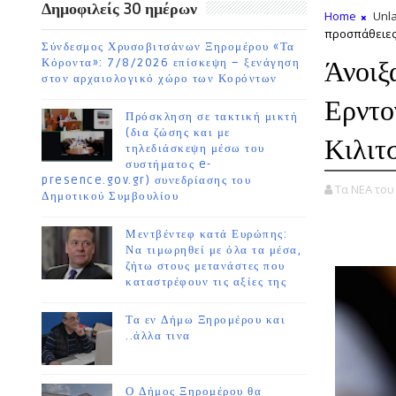
Δημοφιλείς 30 ημέρων
Home
Unla
προσπάθειες
Σύνδεσμος Χρυσοβιτσάνων Ξηρομέρου «Τα
Άνοιξ
Κόροντα»: 7/8/2026 επίσκεψη – ξενάγηση
στον αρχαιολογικό χώρο των Κορόντων
Ερντο
Πρόσκληση σε τακτική μικτή
(δια ζώσης και με
Κιλιτ
τηλεδιάσκεψη μέσω του
συστήματος e-
presence.gov.gr) συνεδρίασης του
Τα ΝΕΑ το
Δημοτικού Συμβουλίου
Μεντβέντεφ κατά Ευρώπης:
Να τιμωρηθεί με όλα τα μέσα,
ζήτω στους μετανάστες που
καταστρέφουν τις αξίες της
Τα εν Δήμω Ξηρομέρου και
..άλλα τινα
Ο Δήμος Ξηρομέρου θα