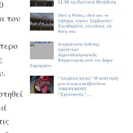
0
11.30 πμ-Ζωντανή Μετάδοση
α τον
Ιδού η Ρόδος, ιδού και το
πήδημα, κύριοι Σύμβουλοι-
Ξεκαθαρίστε, επιτέλους ,τη
θέση σας
ύτερο
Διοργάνωση έκθεσης
προϊόντων
Αγροτοδιατροφικής
ς
Κληρονομιάς από τον Δήμο
Ξηρομέρου
υ.
''Λειράτες κότες''-Η απάντησή
μου στους κακόβουλους
ΑΝΩΝΥΜΟΥΣ
στηθεί
''Σχολιαστές.''....
κά
τις