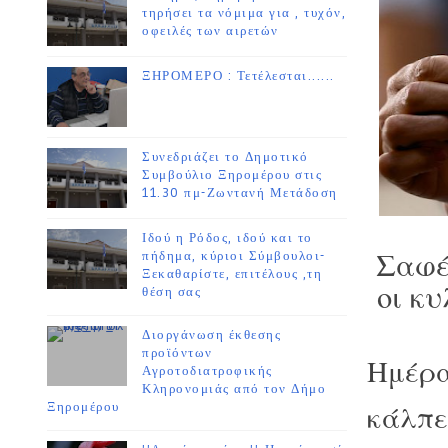
τηρήσει τα νόμιμα για , τυχόν,
οφειλές των αιρετών
ΞΗΡΟΜΕΡΟ : Τετέλεσται......
Συνεδριάζει το Δημοτικό
Συμβούλιο Ξηρομέρου στις
11.30 πμ-Ζωντανή Μετάδοση
Ιδού η Ρόδος, ιδού και το
Σαφέ
πήδημα, κύριοι Σύμβουλοι-
Ξεκαθαρίστε, επιτέλους ,τη
οι κυ
θέση σας
Διοργάνωση έκθεσης
προϊόντων
Ημέρα
Αγροτοδιατροφικής
Κληρονομιάς από τον Δήμο
κάλπες
Ξηρομέρου