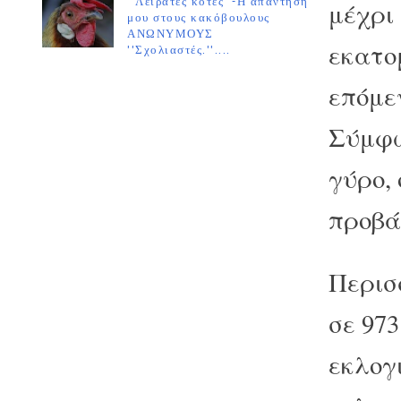
''Λειράτες κότες''-Η απάντησή
μέχρι 
μου στους κακόβουλους
ΑΝΩΝΥΜΟΥΣ
εκατο
''Σχολιαστές.''....
επόμε
Σύμφω
γύρο,
προβά
Περισ
σε 973
εκλογ