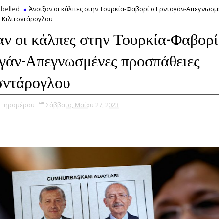
belled
Άνοιξαν οι κάλπες στην Τουρκία-Φαβορί ο Ερντογάν-Απεγνωσμ
 Κιλιτσντάρογλου
αν οι κάλπες στην Τουρκία-Φαβορί
γάν-Απεγνωσμένες προσπάθειες
σντάρογλου
υ Ξηρομέρου
Σάββατο, Μαΐου 27, 2023