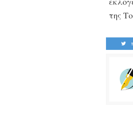
εκλογέ
της Το