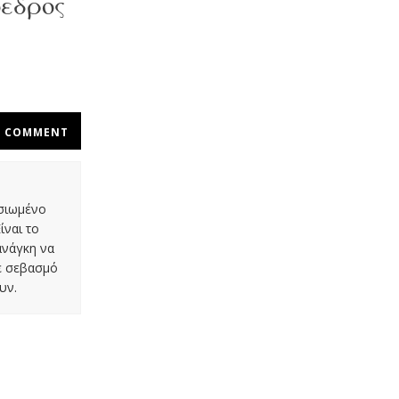
όεδρος
COMMENT
οσιωμένο
ίναι το
ανάγκη να
με σεβασμό
υν.