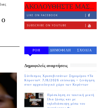
ένες
ΑΚΟΛΟΥΘΗΣΤΕ ΜΑΣ...
LIKE ON FACEBOOK
 ο
SUBSCRIBE ON YOUTUBE
FOLLOW ON INSTAGRAM
ΡΟΗ
ΔΗΜΟΦΙΛΗ
ΣΧΟΛΙΑ
7 ΗΜΕΡΩΝ
Δημοφιλείς αναρτήσεις
Σύνδεσμος Χρυσοβιτσάνων Ξηρομέρου «Τα
Κόροντα»: 7/8/2026 επίσκεψη – ξενάγηση
στον αρχαιολογικό χώρο των Κορόντων
Πρόσκληση σε τακτική μικτή
(δια ζώσης και με
τηλεδιάσκεψη μέσω του