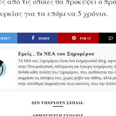
ς από τις οποίες θα προκύψει ο πρ
υρκίας για τα επόμενα 5 χρόνια.
TWEET
SHARE
PIN IT
Εμείς...Τα ΝΕΑ του Ξηρομέρου
ΤΑ ΝΕΑ του Ξηρομέρου είναι ένα ενημερωτικό blog, αφ
στην Πλουραλιστική, αδέσμευτη και έγκυρη ενημέρωση. Ε
ΒΗΜΑ κάθε πολίτη του Ξηρομέρου, που αισθάνεται την 
εκφράσει τις απόψεις του, χωρίς φόβο και πάθος, αλλά 
στην ελεύθερη έκφραση και τους κανόνες, που την διέπο
ΔΕΝ ΥΠΆΡΧΟΥΝ ΣΧΌΛΙΑ:
ΔΗΜΟΣΊΕΥΣΗ ΣΧΟΛΊΟΥ