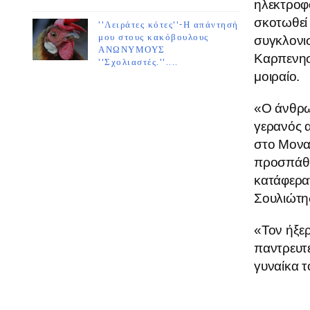
ηλεκτροφ
σκοτωθεί 
''Λειράτες κότες''-Η απάντησή
μου στους κακόβουλους
συγκλονισ
ΑΝΩΝΥΜΟΥΣ
Καρπενησί
''Σχολιαστές.''....
μοιραίο.
«Ο άνθρω
γερανός 
στο Μονασ
προσπάθη
κατάφεραν
Σουλιώτης
«Τον ήξερ
παντρευτε
γυναίκα τ