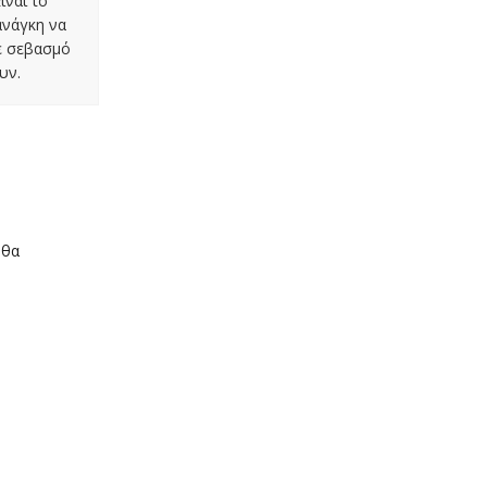
ίναι το
ανάγκη να
με σεβασμό
υν.
 θα