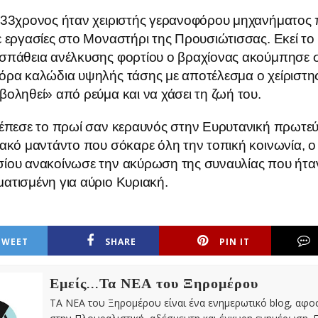
 33χρονος ήταν χειριστής γερανοφόρου μηχανήματος
 εργασίες στο Μοναστήρι της Προυσιώτισσας. Εκεί το
σπάθεια ανέλκυσης φορτίου ο βραχίονας ακούμπησε 
όρα καλώδια υψηλής τάσης με αποτέλεσμα ο χείριστη
οληθεί» από ρεύμα και να χάσει τη ζωή του.
 έπεσε το πρωί σαν κεραυνός στην Ευρυτανική πρωτε
ακό μαντάντο που σόκαρε όλη την τοπική κοινωνία, 
ίου ανακοίνωσε την ακύρωση της συναυλίας που ήτα
ατισμένη για αύριο Κυριακή.
TWEET
SHARE
PIN IT
Εμείς...Τα ΝΕΑ του Ξηρομέρου
ΤΑ ΝΕΑ του Ξηρομέρου είναι ένα ενημερωτικό blog, αφ