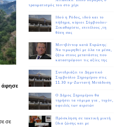
Αιτωλικό. Πολύ σοβαρός ο
τραυματισμός του στο χέρι
Ιδού η Ρόδος, ιδού και το
πήδημα, κύριοι Σύμβουλοι-
Ξεκαθαρίστε, επιτέλους ,τη
θέση σας
Μεντβέντεφ κατά Ευρώπης:
Να τιμωρηθεί με όλα τα μέσα,
ζήτω στους μετανάστες που
καταστρέφουν τις αξίες της
Συνεδριάζει το Δημοτικό
Συμβούλιο Ξηρομέρου στις
11.30 πμ-Ζωντανή Μετάδοση
α
άφησε
Ο Δήμος Ξηρομέρου θα
τηρήσει τα νόμιμα για , τυχόν,
οφειλές των αιρετών
Πρόσκληση σε τακτική μικτή
σε σε
(δια ζώσης και με