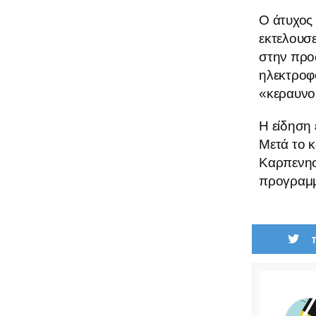
Ο άτυχος
εκτελουσε
στην προ
ηλεκτροφ
«κεραυνοβ
Η είδηση
Μετά το κ
Καρπενησ
προγραμμ