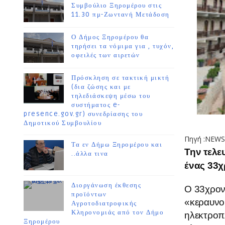
Συμβούλιο Ξηρομέρου στις
11.30 πμ-Ζωντανή Μετάδοση
Ο Δήμος Ξηρομέρου θα
τηρήσει τα νόμιμα για , τυχόν,
οφειλές των αιρετών
Πρόσκληση σε τακτική μικτή
(δια ζώσης και με
τηλεδιάσκεψη μέσω του
συστήματος e-
presence.gov.gr) συνεδρίασης του
Δημοτικού Συμβουλίου
Πηγή :NEWS
Τα εν Δήμω Ξηρομέρου και
Την τελε
..άλλα τινα
ένας 33χ
Διοργάνωση έκθεσης
Ο 33χρονο
προϊόντων
«κεραυνο
Αγροτοδιατροφικής
Κληρονομιάς από τον Δήμο
ηλεκτροπ
Ξηρομέρου