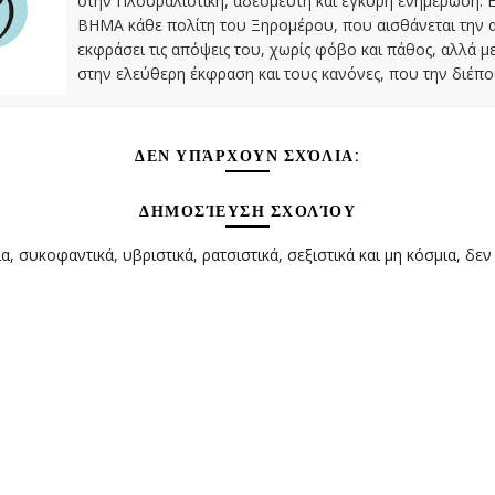
στην Πλουραλιστική, αδέσμευτη και έγκυρη ενημέρωση. Ε
ΒΗΜΑ κάθε πολίτη του Ξηρομέρου, που αισθάνεται την 
εκφράσει τις απόψεις του, χωρίς φόβο και πάθος, αλλά 
στην ελεύθερη έκφραση και τους κανόνες, που την διέπο
ΔΕΝ ΥΠΆΡΧΟΥΝ ΣΧΌΛΙΑ:
ΔΗΜΟΣΊΕΥΣΗ ΣΧΟΛΊΟΥ
α, συκοφαντικά, υβριστικά, ρατσιστικά, σεξιστικά και μη κόσμια, δεν