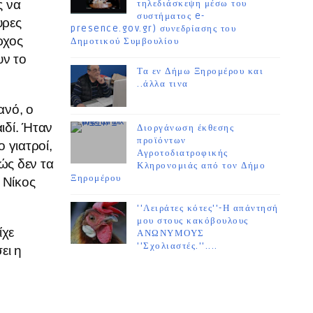
ς να
τηλεδιάσκεψη μέσω του
συστήματος e-
υρες
presence.gov.gr) συνεδρίασης του
ρχος
Δημοτικού Συμβουλίου
υν το
Τα εν Δήμω Ξηρομέρου και
..άλλα τινα
ανό, ο
ιδί. Ήταν
Διοργάνωση έκθεσης
προϊόντων
 γιατροί,
Αγροτοδιατροφικής
ώς δεν τα
Κληρονομιάς από τον Δήμο
Ξηρομέρου
 Νίκος
''Λειράτες κότες''-Η απάντησή
μου στους κακόβουλους
ίχε
ΑΝΩΝΥΜΟΥΣ
''Σχολιαστές.''....
ει η