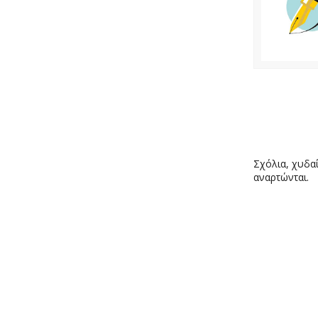
Σχόλια, χυδαί
αναρτώνται.