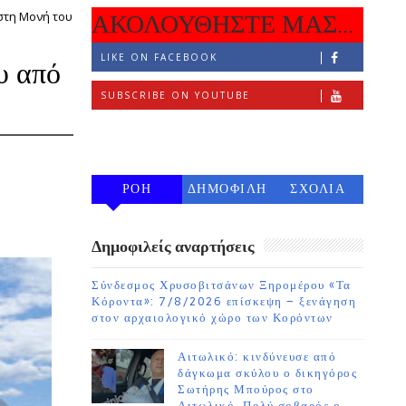
στη Μονή του
ΑΚΟΛΟΥΘΗΣΤΕ ΜΑΣ...
LIKE ON FACEBOOK
υ από
SUBSCRIBE ON YOUTUBE
FOLLOW ON INSTAGRAM
ΡΟΗ
ΔΗΜΟΦΙΛΗ
ΣΧΟΛΙΑ
7 ΗΜΕΡΩΝ
Δημοφιλείς αναρτήσεις
Σύνδεσμος Χρυσοβιτσάνων Ξηρομέρου «Τα
Κόροντα»: 7/8/2026 επίσκεψη – ξενάγηση
στον αρχαιολογικό χώρο των Κορόντων
Αιτωλικό: κινδύνευσε από
δάγκωμα σκύλου ο δικηγόρος
Σωτήρης Μπούρος στο