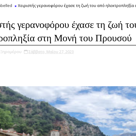
belled
Χειριστής γερανοφόρου έχασε τη ζωή του από ηλεκτροπληξία 
στής γερανοφόρου έχασε τη ζωή το
ροπληξία στη Μονή του Προυσού
υ Ξηρομέρου
Σάββατο, Μαΐου 27, 2023