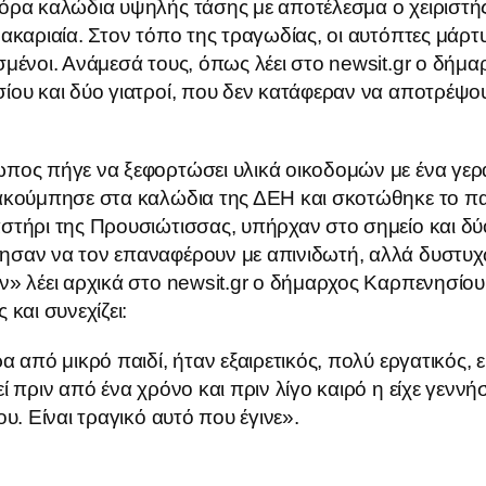
όρα καλώδια υψηλής τάσης με αποτέλεσμα ο χειριστή
ακαριαία. Στον τόπο της τραγωδίας, οι αυτόπτες μάρτ
μένοι. Ανάμεσά τους, όπως λέει στο newsit.gr ο δήμα
ου και δύο γιατροί, που δεν κατάφεραν να αποτρέψο
πος πήγε να ξεφορτώσει υλικά οικοδομών με ένα γερ
ακούμπησε στα καλώδια της ΔΕΗ και σκοτώθηκε το πα
τήρι της Προυσιώτισσας, υπήρχαν στο σημείο και δύο
σαν να τον επαναφέρουν με απινιδωτή, αλλά δυστυχ
» λέει αρχικά στο newsit.gr o δήμαρχος Καρπενησίου
 και συνεχίζει:
α από μικρό παιδί, ήταν εξαιρετικός, πολύ εργατικός, ε
ί πριν από ένα χρόνο και πριν λίγο καιρό η είχε γεννήσ
ου. Είναι τραγικό αυτό που έγινε».