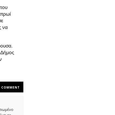
 που
 πρωί
σε
ς να
ύουσα.
ο Δήμος
ν
COMMENT
οσιωμένο