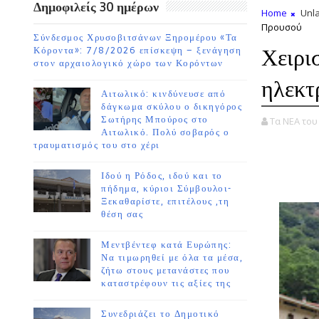
Δημοφιλείς 30 ημέρων
Home
Unla
Προυσού
Σύνδεσμος Χρυσοβιτσάνων Ξηρομέρου «Τα
Χειρι
Κόροντα»: 7/8/2026 επίσκεψη – ξενάγηση
στον αρχαιολογικό χώρο των Κορόντων
ηλεκτ
Αιτωλικό: κινδύνευσε από
δάγκωμα σκύλου ο δικηγόρος
Σωτήρης Μπούρος στο
Τα ΝΕΑ το
Αιτωλικό. Πολύ σοβαρός ο
τραυματισμός του στο χέρι
Ιδού η Ρόδος, ιδού και το
πήδημα, κύριοι Σύμβουλοι-
Ξεκαθαρίστε, επιτέλους ,τη
θέση σας
Μεντβέντεφ κατά Ευρώπης:
Να τιμωρηθεί με όλα τα μέσα,
ζήτω στους μετανάστες που
καταστρέφουν τις αξίες της
Συνεδριάζει το Δημοτικό